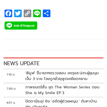
F
T
C
Li
S
ac
wi
o
n
h
e
tt
p
e
ar
b
er
y
e
o
Li
o
n
k
k
NEWS UPDATE
'พีมูฟ' จี้นายกฯตรวจสอบ เหตุอส.ปะทะผู้ชุมนุม
7:10 น.
เจ็บ 3 ราย โวยถูกยั่วยุพูดเหยียดหยาม
ภาพยนตร์สั้น ชุด The Woman Series ตอน
7:00 น.
She is My Smile EP.3
ปัตตานีระอุ! ยิง 'อดีตผู้ช่วยผญบ.' ดับคาบ้าน
6:57 น.