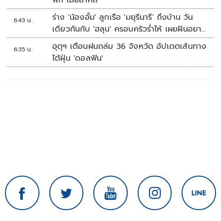
พัก เมียสาหัส
ร่าง 'น้องอั้ม' ลูกเรือ 'มยุรีนารี' ถึงบ้าน วัน
6:43 น.
เดียวกันกับ 'ฮลุน' ครอบครัวร่ำไห้ เผยฝันอยาก
เป็นทหารเรือ
อุตุฯ เตือนฝนถล่ม 36 จังหวัด อัปเดตเส้นทาง
6:35 น.
ไต้ฝุ่น 'ดอลฟิน'