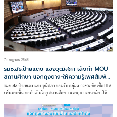
7 กรกฎาคม 2568
รมช.สธ.ป้ายแดง แจงวุฒิสภา เล็งทำ MOU
สถานศึกษา แจกถุงยาง-ให้ความรู้เพศสัมพันธ์
ป้องกัน HIV
รมช.สธ.ป้ายแดง แจง วุฒิสภา ยอมรับ กลุ่มเยาวชน ติดเชื้อ HIV
เพิ่มมากขึ้น จ่อทำเอ็มโอยู สถานศึกษา แจกถุงยางอนามัย -ให้
ความรู้มีเพศสัมพันธ์ถูกต้อง -ป้องกันติดเชื้อ