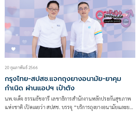
20 กุมภาพันธ์ 2566
กรุงไทย-สปสช.แจกถุงยางอนามัย-ยาคุม
กำเนิด ผ่านแอปฯ เป๋าตัง
นพ.จเด็จ ธรรมธัชอารี เลขาธิการสำนักงานหลักประกันสุขภาพ
แห่งชาติ เปิดเผยว่า สปสช. บรรจุ “บริการถุงยางอนามัยและยา
เม็ดคุมกำเนิด” เป็นสิทธิประโยชน์ในระบบหลักประกันสุขภาพ
แห่งชาติ หรือ “บัตรทอง 30 บาท”