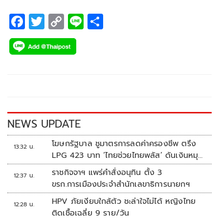
F
T
C
Li
S
ac
wi
o
n
h
e
tt
p
e
ar
b
er
y
e
o
Li
o
n
k
k
NEWS UPDATE
โฆษกรัฐบาล ชูมาตรการลดค่าครองชีพ ตรึง
13:32 น.
LPG 423 บาท ‘ไทยช่วยไทยพลัส’ ดันเงินหมุน
แสนล้าน
ราชกิจจาฯ แพร่คำสั่งอนุทิน ตั้ง 3
12:37 น.
ขรก.การเมืองประจำสำนักเลขาธิการนายกฯ
HPV ภัยเงียบใกล้ตัว ชะล่าใจไม่ได้ หญิงไทย
12:28 น.
ติดเชื้อเฉลี่ย 9 ราย/วัน