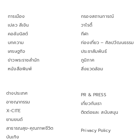
การเมือง
กรองสถานการณ์
เปลว สีเงิน
วาไรตี้
คอลัมนิสต์
กีฬา
บทความ
ท่องเที่ยว – ศิลปวัฒนธรรม
เศรษฐกิจ
ประชาสัมพันธ์
ข่าวพระราชสำนัก
ภูมิภาค
หนังสือพิมพ์
สิ่งแวดล้อม
ต่างประเทศ
PR & PRESS
อาชญากรรม
เกี่ยวกับเรา
X-CITE
ติดต่อและ สนับสนุน
ยานยนต์
สาธารณสุข-คุณภาพชีวิต
Privacy Policy
บันเทิง