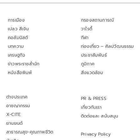
การเมือง
กรองสถานการณ์
เปลว สีเงิน
วาไรตี้
คอลัมนิสต์
กีฬา
บทความ
ท่องเที่ยว – ศิลปวัฒนธรรม
เศรษฐกิจ
ประชาสัมพันธ์
ข่าวพระราชสำนัก
ภูมิภาค
หนังสือพิมพ์
สิ่งแวดล้อม
ต่างประเทศ
PR & PRESS
อาชญากรรม
เกี่ยวกับเรา
X-CITE
ติดต่อและ สนับสนุน
ยานยนต์
สาธารณสุข-คุณภาพชีวิต
Privacy Policy