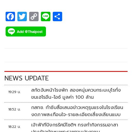
F
T
C
Li
S
ac
wi
o
n
h
e
tt
p
e
ar
b
er
y
e
o
Li
o
n
k
k
NEWS UPDATE
สกัดจับหน้าโรงพัก สองหนุ่มควบกระบะบุโรทั่ง
19:29 น.
ขนเฮโรอีน-ไอซ์ มูลค่า 100 ล้าน
กสทช. กำชับสื่อเสนอข่าวเหตุรุนแรงในโรงเรียน
18:52 น.
งดภาพสะเทือนใจ-รายละเอียดเสี่ยงเลียนแบบ
เจ้าฟ้าทีปังกรรัศมีโชติฯ ทรงทำกิจกรรมอาสา
18:22 น.