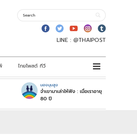
LINE : @THAIPOST
พ์
ไทยโพสต์ ทีวี
มองมุมสูง
จำเขามาเล่าให้ฟัง : เมื่อเราอายุ
80 ปี