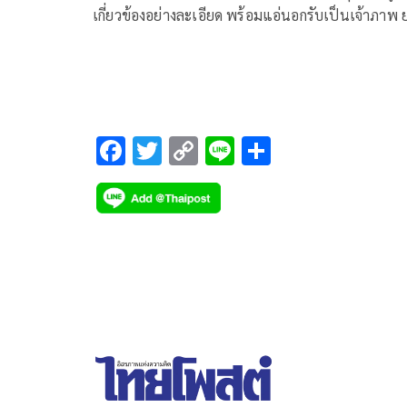
เกี่ยวข้องอย่างละเอียด พร้อมแอ่นอกรับเป็นเจ้าภาพ 
เครื่องระบบป้องกันถนนจุดตัดผ่านรถไฟ เพื่อไม่ให้เกิ
เหตุซ้ำอีก
F
T
C
Li
S
ac
wi
o
n
h
e
tt
p
e
ar
b
er
y
e
o
Li
o
n
k
k