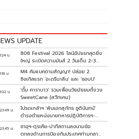
EWS UPDATE
808 Festival 2026 ไลน์อัปแรกสุดยิ่ง
1:24 น.
ใหญ่ ระเบิดความมันส์ 2 วันเต็ม 2-3
ต.ค.นี้
M4 คัมแบคตามสัญญา! ปล่อย 2
1:16 น.
ซิงเกิลแรก 'อะดรีนาลีน' และ 'ชอบU'
'ดั๊ม คาราบาว' รวมเพื่อนวัยมัธยมตั้งวง
1:02 น.
SweetCane (สวีทเคน)
โปรดเกล้าฯ 'พันเอกสุภัทร ชูตินันทน์'
23:49 น.
ดำรงตำแหน่งนายทหารปฏิบัติการฯ-
พระราชทานยศ 'พลตรี'
ซาอุฯ-ตุรเคีย-ปากีสถานลงนามข้อ
23:45 น.
ตกลงด้านการป้องกันประเทศท่ามกลาง