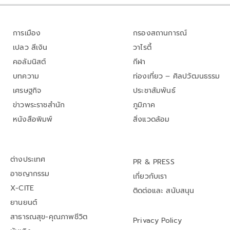
การเมือง
กรองสถานการณ์
เปลว สีเงิน
วาไรตี้
คอลัมนิสต์
กีฬา
บทความ
ท่องเที่ยว – ศิลปวัฒนธรรม
เศรษฐกิจ
ประชาสัมพันธ์
ข่าวพระราชสำนัก
ภูมิภาค
หนังสือพิมพ์
สิ่งแวดล้อม
ต่างประเทศ
PR & PRESS
อาชญากรรม
เกี่ยวกับเรา
X-CITE
ติดต่อและ สนับสนุน
ยานยนต์
สาธารณสุข-คุณภาพชีวิต
Privacy Policy