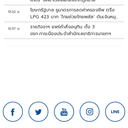
สรณ’ ชี้คลาดเคลื่อนหลักกฎหมาย
โฆษกรัฐบาล ชูมาตรการลดค่าครองชีพ ตรึง
13:32 น.
LPG 423 บาท ‘ไทยช่วยไทยพลัส’ ดันเงินหมุน
แสนล้าน
ราชกิจจาฯ แพร่คำสั่งอนุทิน ตั้ง 3
12:37 น.
ขรก.การเมืองประจำสำนักเลขาธิการนายกฯ