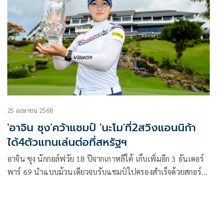
25 เมษายน 2568
'อาจิน ซุง'คว้าแชมป์ 'นะโม'ที่2สวิงแอนนิก้า
ได้4ตัวแทนเล่นต่อที่สหรัฐฯ
อาจิน ซุง นักกอล์ฟวัย 18 ปีจากเกาหลีใต้ เก็บเพิ่มอีก 3 อันเดอร์
พาร์ 69 นำแบบม้วนเดียวจบรับแชมป์ไปครองสำเร็จด้วยสกอร์
รวม 11 อันเดอร์พาร์ 205 โดยมี นะโม หลวงนิติกุล สวิงวัย 17 ปี
เป็นสาวไทยผลงานดีสุดคว้าที่ 2 สกอร์รวม 9 อันเดอร์พาร์ 207
ขณะที่ อายอน ยู และ ซูมิน ฮอง สองสาวเกาหลีใต้สกอร์รวมเท่า