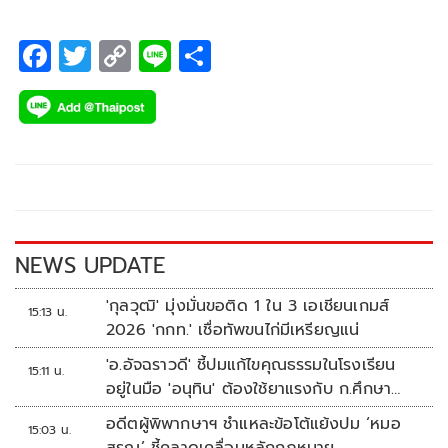
กัน 6 อันเดอร์พาร์ 210 คว้าที่ 3 ร่วม ส่งผลให้ทั้ง 4 สาวคว้าตั๋วไป
แข่งขันต่อที่ประเทศสหรัฐอเมริกาในรายการ “ฮิลตัน แกรนด์ วา
F
T
C
Li
S
เคชั่นส์ แอนนิก้า อินวิเตชั่นเนล 2026” จากการแข่งขันรายการ
ac
wi
o
n
h
“แอนนิก้า อินวิเตชั่น เอเชีย แอท บลู แคนยอน คันทรี คลับ” ที่
e
tt
p
e
ar
สนาม บลู แคนยอน คันทรี คลับ แบบพาร์ 72 จ.ภูเก็ต จบรอบ
b
er
y
e
สุดท้ายเมื่อวันศุกร์ที่ 25 เมษายน 2568
o
Li
o
n
k
k
NEWS UPDATE
'กุลวุฒิ' มุ่งมั่นขอติด 1 ใน 3 เอเชียนเกมส์
15:13 น.
2026 'กกท.' เชื่อทัพขนไก่มีเหรียญแน่
'อ.อัจฉราวดี' ชี้ปมแก้ไขคุณธรรมในโรงเรียน
15:11 น.
อยู่ในมือ 'อนุทิน' ต้องใช้ยาแรงกับ ก.ศึกษา
เรื่องปืนแค่ปลายเหตุ
อดีตผู้พิพากษาฯ ชำแหละข้อโต้แย้งปม ‘หมอ
15:03 น.