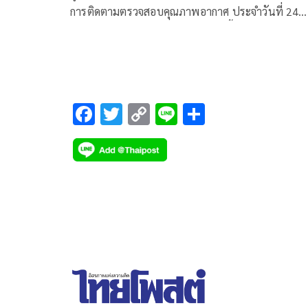
การติดตามตรวจสอบคุณภาพอากาศ ประจำวันที่ 24
มกราคม 2568 ณ 07:00 น. สรุปดังนี้
F
T
C
Li
S
ac
wi
o
n
h
e
tt
p
e
ar
b
er
y
e
o
Li
o
n
k
k