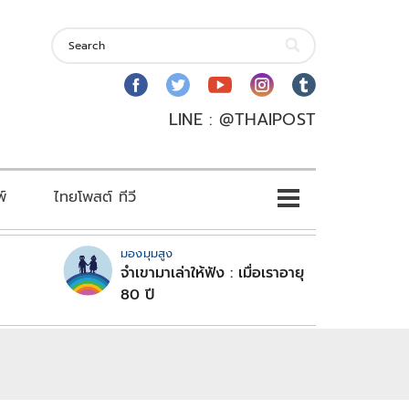
LINE : @THAIPOST
พ์
ไทยโพสต์ ทีวี
มองมุมสูง
จำเขามาเล่าให้ฟัง : เมื่อเราอายุ
80 ปี