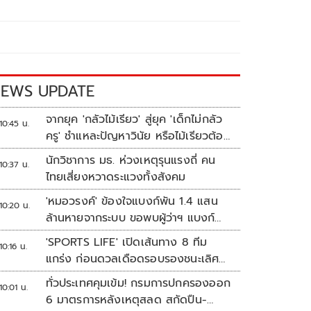
EWS UPDATE
จากยุค 'กลัวไม้เรียว' สู่ยุค 'เด็กไม่กลัว
10:45 น.
ครู' ชำแหละปัญหาวินัย หรือไม้เรียวต้อง
กลับมา?
นักวิชาการ มธ. ห่วงเหตุรุนแรงถี่ คน
10:37 น.
ไทยเสี่ยงหวาดระแวงทั้งสังคม
'หมอวรงค์' ข้องใจแบงก์พัน 1.4 แสน
10:20 น.
ล้านหายจากระบบ ขอพบผู้ว่าฯ แบงก์
ชาติ
'SPORTS LIFE' เปิดเส้นทาง 8 ทีม
10:16 น.
แกร่ง ก่อนดวลเดือดรอบรองชนะเลิศ
ศึก 'วอลเลย์บอลนักเรียน แชมป์
ทั่วประเทศคุมเข้ม! กรมการปกครองออก
10:01 น.
กีฬา 7HD 2026'
6 มาตรการหลังเหตุสลด สกัดปืน-