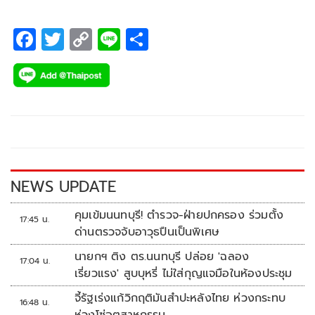
ประสบการณ์ร่วมสนุกผ่านแอปพลิเคชันพร้อมโพสต์ (Prompt
Post) และเป๋าตัง จำหน่ายในราคาใบละ 3 บาท โดยเปิดให้แฟน
F
T
C
Li
S
บอล “เชียร์บอลให้มัน เฮลั่นรับโชค ได้ทุกที่ทุกเวลา” ตั้งแต่วันที่
ac
wi
o
n
h
1 มิถุนายน – 19 กรกฎาคม 2569
e
tt
p
e
ar
b
er
y
e
o
Li
o
n
k
k
NEWS UPDATE
คุมเข้มนนทบุรี! ตำรวจ-ฝ่ายปกครอง ร่วมตั้ง
17:45 น.
ด่านตรวจจับอาวุธปืนเป็นพิเศษ
นายกฯ ติง ตร.นนทบุรี ปล่อย 'ฉลอง
17:04 น.
เรี่ยวแรง' สูบบุหรี่ ไม่ใส่กุญแจมือในห้องประชุม
จี้รัฐเร่งแก้วิกฤติมันสำปะหลังไทย ห่วงกระทบ
16:48 น.