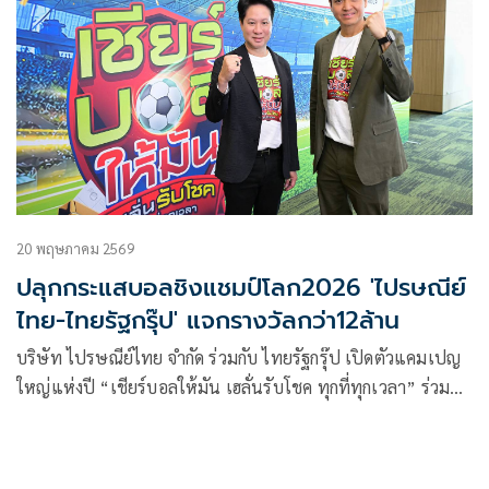
20 พฤษภาคม 2569
ปลุกกระแสบอลชิงแชมป์โลก2026 'ไปรษณีย์
ไทย-ไทยรัฐกรุ๊ป' แจกรางวัลกว่า12ล้าน
บริษัท ไปรษณีย์ไทย จำกัด ร่วมกับ ไทยรัฐกรุ๊ป เปิดตัวแคมเปญ
ใหญ่แห่งปี “เชียร์บอลให้มัน เฮลั่นรับโชค ทุกที่ทุกเวลา” ร่วม
สร้างสีสันและบรรยากาศการเชียร์ “ฟุตบอลทัวร์นาเมนต์ใหญ่”
ปี 2026 ผ่านกิจกรรมส่งไปรษณียบัตรและโปสการ์ดออนไลน์ทาย
ทีมแชมป์ ลุ้นรางวัลรวมกว่า 12 ล้านบาท พร้อมยกระดับ