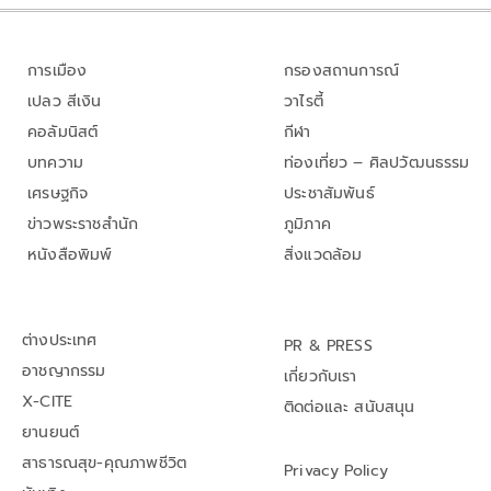
การเมือง
กรองสถานการณ์
เปลว สีเงิน
วาไรตี้
คอลัมนิสต์
กีฬา
บทความ
ท่องเที่ยว – ศิลปวัฒนธรรม
เศรษฐกิจ
ประชาสัมพันธ์
ข่าวพระราชสำนัก
ภูมิภาค
หนังสือพิมพ์
สิ่งแวดล้อม
ต่างประเทศ
PR & PRESS
อาชญากรรม
เกี่ยวกับเรา
X-CITE
ติดต่อและ สนับสนุน
ยานยนต์
สาธารณสุข-คุณภาพชีวิต
Privacy Policy