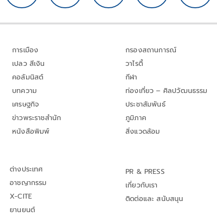
การเมือง
กรองสถานการณ์
เปลว สีเงิน
วาไรตี้
คอลัมนิสต์
กีฬา
บทความ
ท่องเที่ยว – ศิลปวัฒนธรรม
เศรษฐกิจ
ประชาสัมพันธ์
ข่าวพระราชสำนัก
ภูมิภาค
หนังสือพิมพ์
สิ่งแวดล้อม
ต่างประเทศ
PR & PRESS
อาชญากรรม
เกี่ยวกับเรา
X-CITE
ติดต่อและ สนับสนุน
ยานยนต์