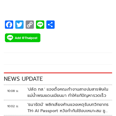
45 จุด เหตุลอบวางเพลิง เผาโกดังเก็บสินค้า
F
T
C
Li
S
ac
wi
o
n
h
e
tt
p
e
ar
b
er
y
e
o
Li
o
n
k
k
NEWS UPDATE
'ปลัด ทส.' แจงตั้งคณะทำงานสางปมสารพิษใน
10:08 น.
แม่น้ำพรมแดนเมียนมา ทำให้แก้ปัญหารวดเร็ว
'ธนารัตน์' พลิกเสียงค้านแจงเหตุรับบทวิทยากร
10:02 น.
TH-AI Passport หวังกำกับใช้งบเหมาะสม ชู