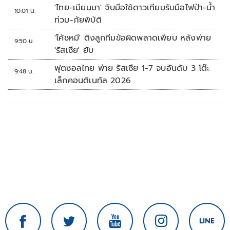
จุดเด่นคนไทยได้ใช้ AI ระดับโปร ลดเหลื่อมล้ำ
'ไทย-เมียนมา' จับมือใช้ดาวเทียมรับมือไฟป่า-น้ำ
10:01 น.
ทางเทคโนโลยี เซฟงบไปกว่า900ล้าน เชื่อหาก
ท่วม-ภัยพิบัติ
ใช้เต็มที่เอกชนขาดทุนย่อยยับ
'โค้ชหมี' ติงลูกทีมข้อผิดพลาดเพียบ หลังพ่าย
9:50 น.
'รัสเซีย' ยับ
ฟุตซอลไทย พ่าย รัสเซีย 1-7 จบอันดับ 3 โต๊ะ
9:48 น.
เล็กคอนติเนทัล 2026