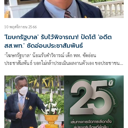
10 พฤศจิกายน 2566
'โฆษกรัฐบาล' รับไว้พิจารณา! ปัดโต้ 'อดีต
สส.พท.' ซัดอ่อนประชาสัมพันธ์
‘โฆษกรัฐบาล’ น้อมรับคำวิจารณ์ เด็ก พท. ซัดอ่อน
ประชาสัมพันธ์ บอกไม่กล้าประเมินผลงานตัวเอง ขอประชาชน-
สื่อตัดสิน