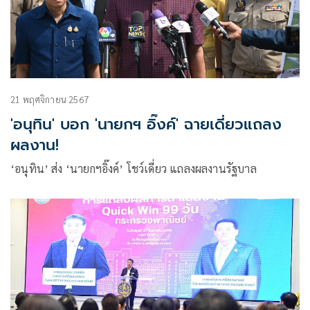
21 พฤศจิกายน 2567
'อนุทิน' บอก 'นายกฯ อิ๊งค์' ฉายเดี่ยวแถลง
ผลงาน!
‘อนุทิน’ ส่ง ‘นายกฯอิ๊งค์’ โชว์เดี่ยว แถลงผลงานรัฐบาล