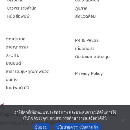
เศรษฐกิจ
ประชาสัมพันธ์
ข่าวพระราชสำนัก
ภูมิภาค
หนังสือพิมพ์
สิ่งแวดล้อม
ต่างประเทศ
PR & PRESS
อาชญากรรม
เกี่ยวกับเรา
X-CITE
ติดต่อและ สนับสนุน
ยานยนต์
สาธารณสุข-คุณภาพชีวิต
Privacy Policy
บันเทิง
ไทยโพสต์ ทีวี
Copyright© thaipost.net, All rights reserved.,
เราใช้คุกกี้เพื่อพัฒนาประสิทธิภาพ และประสบการณ์ที่ดีในการใช้
เว็บไซต์ของคุณ คุณสามารถศึกษารายละเอียดได้ที่นี่
ออกแบบเว็บ จัดทำเว็บไซต์โดย iDesign
ยินยอม
นโยบายความเป็นส่วนตัว