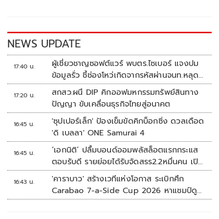
o
Li
o
n
k
k
NEWS UPDATE
ผู้เชี่ยวชาญซอฟต์แวร์ พบตร.ไซเบอร์ แจงปม
17:40 น.
ข้อมูลรั่ว ชี้ช่องโหว่เกิดจากรหัสผ่านจนท.หลุด
ไม่ใช่ถูกแฮกระบบ
สกสว.ผนึ DIP คิกออฟมหกรรมทรัพย์สินทาง
17:20 น.
ปัญญา ขับเคลื่อนธุรกิจไทยสู่อนาคต
'ซุปเปอร์เล็ก' ป้องเข็มขัดคิกบ็อกซิ่ง ดวลเดือด
16:45 น.
'ดิ เบลลา' ONE Samurai 4
‘เอกนิติ’ ปลื้มบอนด์ออมพลัสล็อตแรกกระแส
16:45 น.
ตอบรับดี รายย่อยได้รับจัดสรร2.2หมื่นคน เปิด
จองรอบใหม่ก.ย.นี้
'คาราบาว' สร้างเวทีแห่งโอกาส ระเบิกศึก
16:43 น.
Carabao 7-a-Side Cup 2026 หาแชมป์ดู
บอลที่เวมบลีย์