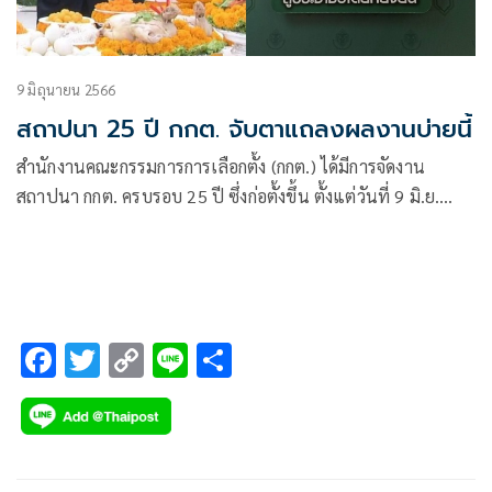
9 มิถุนายน 2566
สถาปนา 25 ปี กกต. จับตาแถลงผลงานบ่ายนี้
สำนักงานคณะกรรมการการเลือกตั้ง (กกต.)​ ได้มีการจัดงาน
สถาปนา กกต. ครบรอบ 25 ปี ซึ่งก่อตั้งขึ้น ตั้งแต่วันที่ 9 มิ.ย.
2541 โดยในช่วงเช้า นายอิทธิพร บุญประคอง ประธาน กกต.
F
T
C
Li
S
ac
wi
o
n
h
e
tt
p
e
ar
b
er
y
e