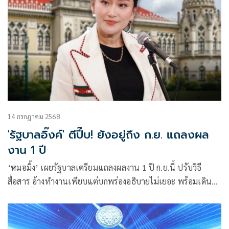
14 กรกฎาคม 2568
'รัฐบาลอิ๊งค์' ตีปี๊บ! ยังอยู่ถึง ก.ย. แถลงผล
งาน 1 ปี
‘หมอมิ้ง’ เผยรัฐบาลเตรียมแถลงผลงาน 1 ปี ก.ย.นี้ ปรับวิธี
สื่อสาร อ้างทำงานเพียบแต่บกพร่องอธิบายไม่เยอะ พร้อมเดิน
หน้าตีปี๊บเอนเตอร์เทนเมนต์ไม่ใช่กาสิโน