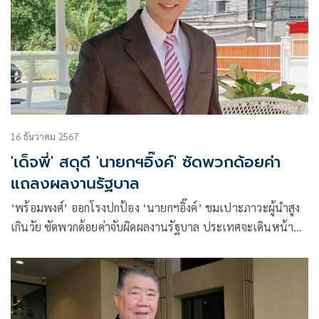
16 ธันวาคม 2567
'เด็จพี่' สดุดี 'นายกฯอิ๊งค์' ซัดพวกด้อยค่า
แถลงผลงานรัฐบาล
‘พร้อมพงศ์’ ออกโรงปกป้อง ‘นายกฯอิ๊งค์’ ชมเปาะภาวะผู้นำสูง
เกินวัย ซัดพวกด้อยค่าจับผิดผลงานรัฐบาล ประเทศจะเดินหน้า
อย่ามาขวางคลอง