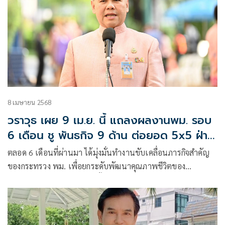
ชาติ รอบ 6 เดือน ตั้งแต่วันที่ 1 ตุลาคม 2567 ถึง 31 มีนาคม
2568 ณ สารสิน อาคาร 1 สำนักงานตำรวจแห่งชาติ
8 เมษายน 2568
วราวุธ เผย 9 เม.ย. นี้ แถลงผลงานพม. รอบ
6 เดือน ชู พันธกิจ 9 ด้าน ต่อยอด 5x5 ฝ่า
วิกฤตประชากร ยกระดับ คุณภาพชีวิตทุกกลุ่ม
ตลอด 6 เดือนที่ผ่านมา ได้มุ่งมั่นทำงานขับเคลื่อนภารกิจสำคัญ
เป้าหมาย
ของกระทรวง พม. เพื่อยกระดับพัฒนาคุณภาพชีวิตของ
ประชาชนทุกกลุ่มเป้าหมายตั้งแต่เด็ก เยาวชน สตรี ครอบครัว ผู้
สูงอายุ คนพิการ และผู้ด้อยโอกาสในสังคม โดยต่อยอดขยายผล
จากนโยบาย 5 x5 ฝ่าวิกฤตประชากร