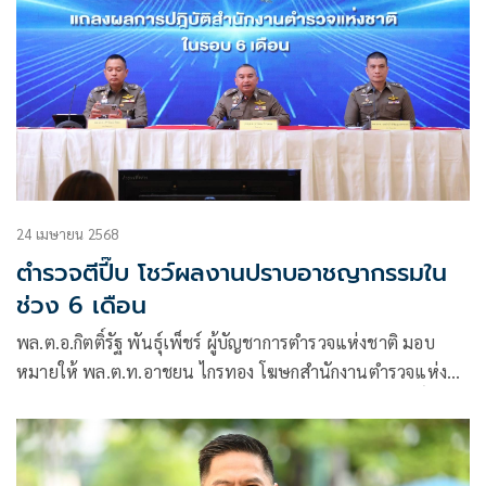
24 เมษายน 2568
ตำรวจตีปี๊บ โชว์ผลงานปราบอาชญากรรมใน
ช่วง 6 เดือน
พล.ต.อ.กิตติ์รัฐ พันธุ์เพ็ชร์ ผู้บัญชาการตำรวจแห่งชาติ มอบ
หมายให้ พล.ต.ท.อาชยน ไกรทอง โฆษกสำนักงานตำรวจแห่ง
ชาติ พร้อมด้วย พล.ต.ต.ศิริวัฒน์ ดีพอ และ พล.ต.ต.วรศักดิ์ พิ
สิษฐบรรณกร รองโฆษกสำนักงานตำรวจแห่งชาติ แถลงผลการ
ดำเนินการปราบปรามอาชญากรรมของสำนักงานตำรวจแห่ง