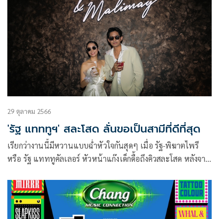
29 ตุลาคม 2566
'รัฐ แทททูฯ' สละโสด ลั่นขอเป็นสามีที่ดีที่สุด
เรียกว่างานนี้มีหวานแบบฉ่ำหัวใจกันสุดๆ เมื่อ รัฐ-พิฆาตไพรี
หรือ รัฐ แทททูคัลเลอร์ หัวหน้าแก๊งเด็กดื้อถึงคิวสละโสด หลังจาก
ที่ได้อ้อนแฟนสาว มะลิเม-กาญจนา แต่งผล ขอแต่งงานไปเมื่อ
ตุลาคม 2565 ที่ผ่านมา ล่าสุดควงเจ้าสาวคนสวยจัดงานแต่งแบบ
3 งานสุดหวาน เริ่มด้วยงานแต่งแบบพิธีไทยที่บ้านเกิดเจ้าสาว
จังหวัดเลย และจัดงานเลี้ยงเย็นแบบอบอุ่นที่บ้านเกิดเจ้าบ่าว