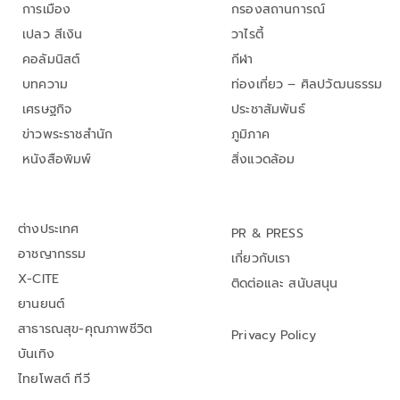
การเมือง
กรองสถานการณ์
เปลว สีเงิน
วาไรตี้
คอลัมนิสต์
กีฬา
บทความ
ท่องเที่ยว – ศิลปวัฒนธรรม
เศรษฐกิจ
ประชาสัมพันธ์
ข่าวพระราชสำนัก
ภูมิภาค
หนังสือพิมพ์
สิ่งแวดล้อม
ต่างประเทศ
PR & PRESS
อาชญากรรม
เกี่ยวกับเรา
X-CITE
ติดต่อและ สนับสนุน
ยานยนต์
สาธารณสุข-คุณภาพชีวิต
Privacy Policy
บันเทิง
ไทยโพสต์ ทีวี