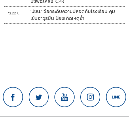
มีชีพจรหลัง CPR
'ปชน.' จี้ยกระดับความปลอดภัยโรงเรียน คุม
12:22 น.
เข้มอาวุธปืน ป้องเกิดเหตุซ้ำ