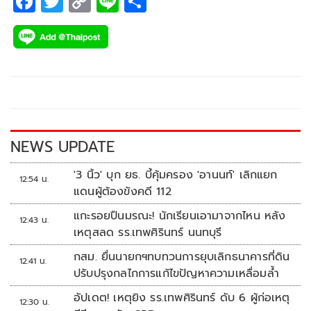
F
T
C
Li
S
ac
wi
o
n
h
e
tt
p
e
ar
b
er
y
e
o
Li
o
n
k
k
NEWS UPDATE
'3 นิ้ว' บุก ยธ. บี้คุ้มครอง 'อานนท์' เลิกแยก
12:54 น.
แดนผู้ต้องขังคดี 112
แกะรอยปืนมรณะ! นักเรียนเอามาจากไหน หลัง
12:43 น.
เหตุสลด รร.เทพศิรินทร์ นนทบุรี
กสม. ยื่นนายกฯทบทวนการยุบเลิกธนาคารที่ดิน
12:41 น.
ปรับปรุงกลไกการแก้ไขปัญหาความเหลื่อมล้ำ
อัปเดต! เหตุยิง รร.เทพศิรินทร์ ดับ 6 ผู้ก่อเหตุ
12:30 น.