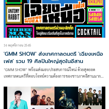
จังหวัดขอนแก่น ก่อนจะมาจัดงานเลี้ยงฉลองสมรสที่ โรงแรม
โพธาลัย กรุงเทพ ในวันที่ 28 ตุลาคมที่ผ่านมา
16 พฤศจิกายน 2565
'GMM SHOW' ส่งเทศกาลดนตรี 'เฉียงเหนือ
เฟส' รวม 19 ศิลปินใหญ่สุดในอีสาน
‘GMM SHOW’ พร้อมส่งมอบประสบการณ์ใหม่ ด้วยสุดยอด
เทศกาลดนตรีที่ตอบโจทย์ความต้องการของชาวภาคอีสานมาก
ที่สุด จากประสบการณ์ในการจัดคอนเสิร์ตและมิวสิคเฟสติวัลมา
อย่างยาวนาน จึงเกิดเป็นเทศกาลดนตรีใหม่และใหญ่ที่สุดในภาค
อีสาน Chang Music Connection presents “เฉียงเหนือเฟส”
(ช้าง มิวสิค คอนเนคชั่น พรีเซนต์ ‘เฉียงเหนือเฟส’) ที่จะมาสร้าง
Festival Culture (เฟสติวัล คัลเจอร์) สะท้อนตัวตนของชาวภาค