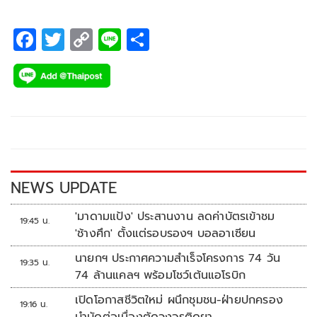
F
T
C
Li
S
ac
wi
o
n
h
e
tt
p
e
ar
b
er
y
e
o
Li
o
n
k
k
NEWS UPDATE
'มาดามแป้ง' ประสานงาน ลดค่าบัตรเข้าชม
19:45 น.
'ช้างศึก' ตั้งแต่รอบรองฯ บอลอาเซียน
นายกฯ ประกาศความสำเร็จโครงการ 74 วัน
19:35 น.
74 ล้านแคลฯ พร้อมโชว์เต้นแอโรบิก
เปิดโอกาสชีวิตใหม่ ผนึกชุมชน-ฝ่ายปกครอง
19:16 น.