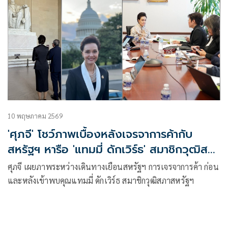
10 พฤษภาคม 2569
'ศุภจี' โชว์ภาพเบื้องหลังเจรจาการค้ากับ
สหรัฐฯ หารือ 'แทมมี่ ดักเวิร์ธ' สมาชิกวุฒิสภา
สหรัฐฯ
ศุภจี เผยภาพระหว่างเดินทางเยือนสหรัฐฯ การเจรจาการค้า ก่อน
และหลังเข้าพบคุณแทมมี่ ดักเวิร์ธ สมาชิกวุฒิสภาสหรัฐฯ