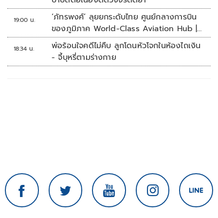
บำบัดต่อเนื่องตัดวงจรติดยา
‘ภัทรพงศ์’ ลุยยกระดับไทย ศูนย์กลางการบิน
19:00 น.
ของภูมิภาค World-Class Aviation Hub |
ห้องข่าวไทยโพสต์สุดสัปดาห์
พ่อร้อนใจคดีไม่คืบ ลูกโดนหัวโจกในห้องไถเงิน
18:34 น.
- จี้บุหรี่ตามร่างกาย