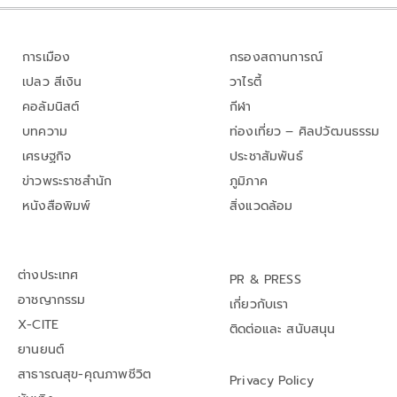
การเมือง
กรองสถานการณ์
เปลว สีเงิน
วาไรตี้
คอลัมนิสต์
กีฬา
บทความ
ท่องเที่ยว – ศิลปวัฒนธรรม
เศรษฐกิจ
ประชาสัมพันธ์
ข่าวพระราชสำนัก
ภูมิภาค
หนังสือพิมพ์
สิ่งแวดล้อม
ต่างประเทศ
PR & PRESS
อาชญากรรม
เกี่ยวกับเรา
X-CITE
ติดต่อและ สนับสนุน
ยานยนต์
สาธารณสุข-คุณภาพชีวิต
Privacy Policy