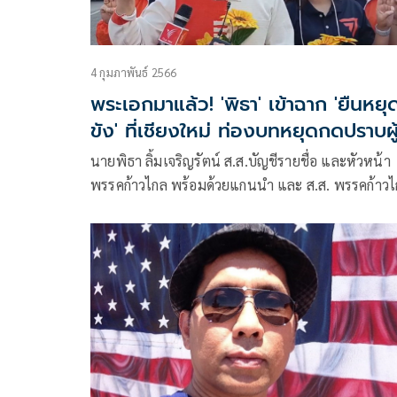
4 กุมภาพันธ์ 2566
พระเอกมาแล้ว! 'พิธา' เข้าฉาก 'ยืนหยุ
ขัง' ที่เชียงใหม่ ท่องบทหยุดกดปราบผู
เห็นต่าง
นายพิธา ลิ้มเจริญรัตน์ ส.ส.บัญชีรายชื่อ และหัวหน้า
พรรคก้าวไกล พร้อมด้วยแกนนำ และ ส.ส. พรรคก้าว
ได้ร่วมกิจกรรม “ยืนหยุดขัง” ที่เครือข่ายนักเคลื่อนไ
จ.เชียงใหม่จัดขึ้นที่ประตูท่าแพ เพื่อร่วมแสดงออกต่อ
กรณี น.ส.ทานตะวัน ตัวตุลานนท์ หรือ ตะวัน และ
น.ส.อรวรรณ ภู่พงษ์ หรือแบม