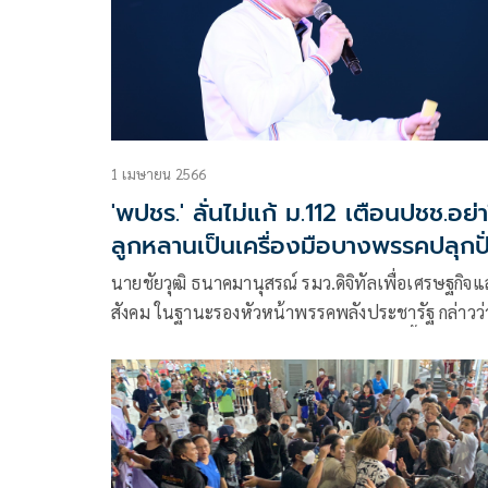
ที่ 1 เมษายน 2566
1 เมษายน 2566
'พปชร.' ลั่นไม่แก้ ม.112 เตือนปชช.อย่า
ลูกหลานเป็นเครื่องมือบางพรรคปลุกปั
นายชัยวุฒิ ธนาคมานุสรณ์ รมว.ดิจิทัลเพื่อเศรษฐกิจ
สังคม ในฐานะรองหัวหน้าพรรคพลังประชารัฐ กล่าวว่
เรื่องยุยงปลุกปั่น คนที่มาป่วนเวทีเราตอนนี้ เราต้องข
มันไปให้ได้ เราจะไม่ขัดแย้งกับใคร เพื่อให้บ้านเมือง
สุขและเดินหน้าไปข้างหน้า