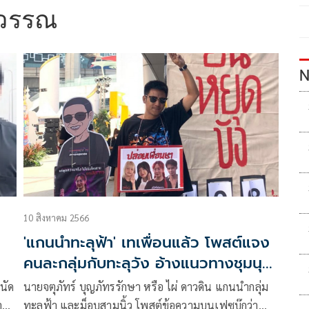
วรรณ
N
10 สิงหาคม 2566
'แกนนำทะลุฟ้า' เทเพื่อนแล้ว โพสต์แจง
คนละกลุ่มกับทะลุวัง อ้างแนวทางชุมนุม
ต่างกัน
นัด
นายจตุภัทร์ บุญภัทรรักษา หรือ ไผ่ ดาวดิน แกนนำกลุ่ม
าล
ทะลุฟ้า และม็อบสามนิ้ว โพสต์ข้อความบนเฟซบุ๊กว่า