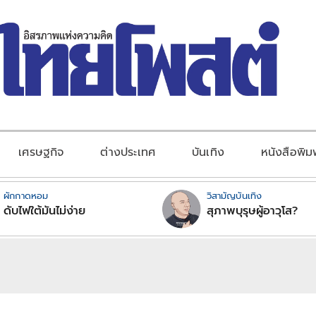
เศรษฐกิจ
ต่างประเทศ
บันเทิง
หนังสือพิม
ผักกาดหอม
วิสามัญบันเทิง
ดับไฟใต้มันไม่ง่าย
สุภาพบุรุษผู้อาวุโส?