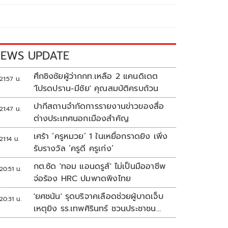
EWS UPDATE
ศึกชิงชัยผู้ว่ากกท.เหลือ 2 แคนดิเดต
21:57 น.
'โปรดปราน-มีชัย' คุณสมบัติครบถ้วน
ปากีสถานจำกัดการรายงานข่าวของสื่อ
21:47 น.
ต่างประเทศนอกเมืองสำคัญ
เศร้า ‘ครูหมวย’ 1 ในเหยื่อกราดยิง เพิ่ง
21:14 น.
รับรางวัล ‘ครูดี ครูเก่ง’
กต.ซัด 'ทอม แอนดรูส์' ไม่เป็นมืออาชีพ
20:51 น.
จ่อร้อง HRC ปมพาดพิงไทย
'ยศชนัน' รุดบริจาคเลือดช่วยผู้บาดเจ็บ
20:31 น.
เหตุยิง รร.เทพศิรินทร์ ชวนประชาชน
ร่วมบริจาค