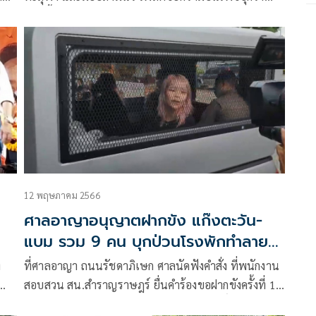
ตามนี้ครับ ทะลุฟ้ากับทะลุวัง คือ กลุ่มคนเคลื่อนไหวคนละ
กลุ่ม ที่มีแนวทางแตกต่างกัน
12 พฤษภาคม 2566
ศาลอาญาอนุญาตฝากขัง แก๊งตะวัน-
แบม รวม 9 คน บุกป่วนโรงพักทำลาย
ทรัพย์สิน
ง
ที่ศาลอาญา ถนนรัชดาภิเษก ศาลนัดฟังคำสั่ง ที่พนักงาน
สอบสวน สน.สำราญราษฎร์ ยื่นคำร้องขอฝากขังครั้งที่ 1
า
นายสิทธิชัย ปราศรัย อายุ 25 ปี นายนภสิทธิ์ ตรีรยาภิ