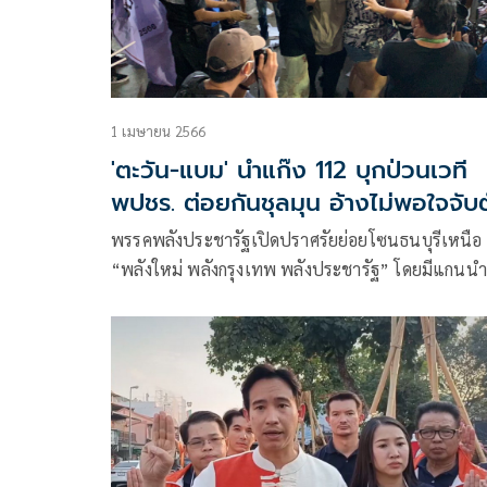
1 เมษายน 2566
'ตะวัน-แบม' นำแก๊ง 112 บุกป่วนเวที
พปชร. ต่อยกันชุลมุน อ้างไม่พอใจจับ
พ่นสีกำแพงวัง
พรรคพลังประชารัฐเปิดปราศรัยย่อยโซนธนบุรีเหนือ
“พลังใหม่ พลังกรุงเทพ พลังประชารัฐ” โดยมีแกนนำ
พรรคพลังประชารัฐ อาทิ นางนฤมล ภิญโญสินวัฒน์ 
ชัยวุฒิ ธนาคมานุสรณ์ นายสกลธี ภัททิยกุล