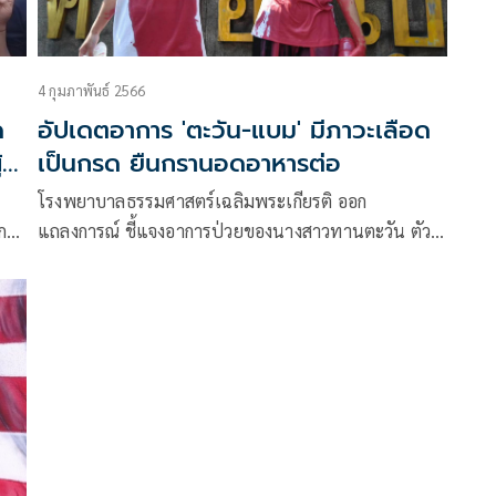
4 กุมภาพันธ์ 2566
ด
อัปเดตอาการ 'ตะวัน-แบม' มีภาวะเลือด
้
เป็นกรด ยืนกรานอดอาหารต่อ
โรงพยาบาลธรรมศาสตร์เฉลิมพระเกียรติ ออก
ไกล
แถลงการณ์ ชี้แจงอาการป่วยของนางสาวทานตะวัน ตัว
หวใน
ตุลานนท์ (ตะวัน) และนางสาวอรวรรณ ภู่พงษ์ (แบม)
(ฉบับที่ 4)