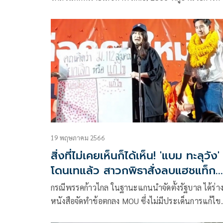
เยาวชนฯ กล่าวหา นายนภสินธุ์ ตรีรยาภิวัฒน์ หรือ
สายน้ำ , น.ส.อรวรรณ ภู่พงษ์ หรือแบม,น.ส.“ทานตะวัน
ตัวตุลานนท์ หรือตะวัน” และ “ว้อน” (นามสมมติ)
19 พฤษภาคม 2566
สิ่งที่ไม่เคยเห็นก็ได้เห็น! 'แบม ทะลุวัง'
โดนเทแล้ว สาวกพิธาสั่งลบแฮชแท็ก
ยกเลิก 112
กรณีพรรคก้าวไกล ในฐานะแกนนำจัดตั้งรัฐบาล ได้ร่า
หนังสือจัดทำข้อตกลง MOU ซึ่งไม่มีประเด็นการแก้ไข
กฎหมายมาตรา 112 ตามที่ได้ประกาศเป็นนโยบายห