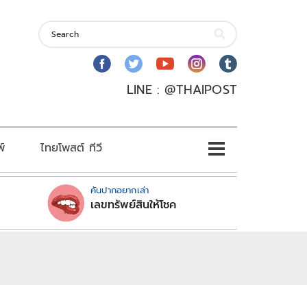
LINE : @THAIPOST
พ์
ไทยโพสต์ ทีวี
คันปากอยากเล่า
เลขทรัพย์สินให้โชค