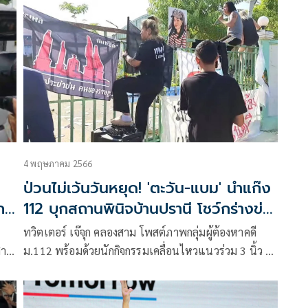
วัฒน์ อายุ 19 ปี น.ส.ทานตะวัน ตัวตุลานนท์ อายุ 21 ปี
น.ส.อรวรรณ ภู่พงษ์ อายุ 24 ปี
4 พฤษภาคม 2566
ป่วนไม่เว้นวันหยุด! 'ตะวัน-แบม' นำแก๊ง
ก
112 บุกสถานพินิจบ้านปรานี โชว์กร่างข่ม
ขู่จนท.
ทวิตเตอร์ เจ๊จุก คลองสาม โพสต์ภาพกลุ่มผู้ต้องหาคดี
สาว
ม.112 พร้อมด้วยนักกิจกรรมเคลื่อนไหวแนวร่วม 3 นิ้ว ได้
ก
รวมตัวประท้วงที่บริเวณศูนย์ฝึกและอบรมเด็กและ
เยาวชนหญิงบ้านปรานี เรียกร้องให้ปล่อยตัว “หยก” ผู้
ต้องหาคดี 112