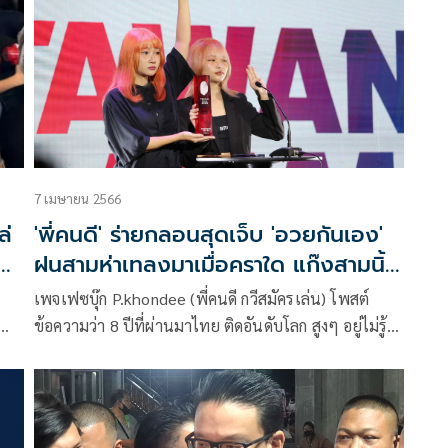
7 เมษายน 2566
ล่
'พี่คนดี' ร่ายกลอนสุดเจ็บ 'อวยกันเอง'
ย
ฝนสามห่าเทลงมาเมื่อคราใด แก๊งสามนิ้ว
ก็จะไหลไปรวมกัน
เพจเฟซบุ๊ก P.khondee (พี่คนดี กวีสมัครเล่น) โพสต์
ข้อความว่า 8 ปีที่ผ่านมาไทย ติดอันดับโลก สูงๆ อยู่ไม่รู้กี่
ชา
สาขา คนบางกลุ่ม ไม่เห็นจะ รับรู้รับฟัง
ร
ุ
ัน