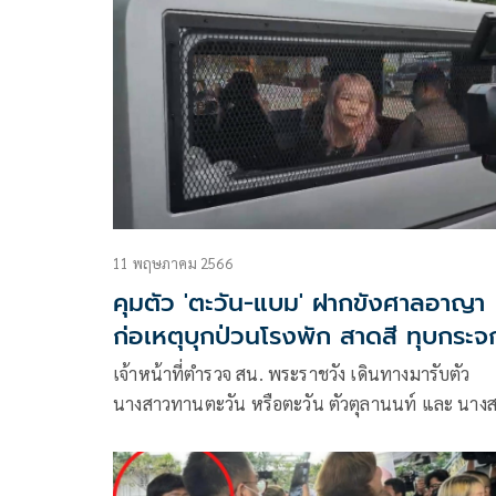
เสียงในการเลือกตั้ง
11 พฤษภาคม 2566
คุมตัว 'ตะวัน-แบม' ฝากขังศาลอาญา
ก่อเหตุบุกป่วนโรงพัก สาดสี ทุบกระจ
ทำร้ายเจ้าหน้าที่
เจ้าหน้าที่ตำรวจ สน. พระราชวัง เดินทางมารับตัว
นางสาวทานตะวัน หรือตะวัน ตัวตุลานนท์ และ นาง
อรวรรณ หรือแบม ภู่พงษ์ สองผู้ต้องหาคดี ม.112 ที่ถู
ตำรวจ สน.สำราญราษฎร์