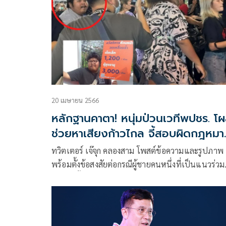
20 เมษายน 2566
หลักฐานคาตา! หนุ่มป่วนเวทีพปชร. โผ
ช่วยหาเสียงก้าวไกล จี้สอบผิดกฎหมา
หรือไม่
ทวิตเตอร์ เจ๊จุก คลองสาม โพสต์ข้อความและรูปภาพ
พร้อมตั้งข้อสงสัยต่อกรณีผู้ชายคนหนึ่งที่เป็นแนวร่วม
ม็อบ 3 นิ้วบุกป่วนเวทีปราศรัยหาเสียงพรรคพลังประ
รัฐ นำโดย ทานตะวัน ตัวตุลานนท์ หรือ ตะวัน และ อ
วรรณ ภู่พงษ์ หรือ แบม ผู้ต้องหาคดี ม.112 ซึ่งเกิดเหต
ชุลมุนและชกต่อยเจ้าหน้าที่รักษาความปลอดภัย เมื่อว