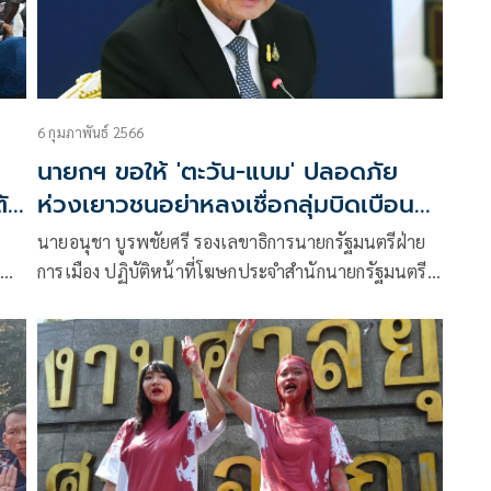
6 กุมภาพันธ์ 2566
นายกฯ ขอให้ 'ตะวัน-แบม' ปลอดภัย
ตัว
ห่วงเยาวชนอย่าหลงเชื่อกลุ่มบิดเบือน
สร้างขัดแย้งในสังคม
นายอนุชา บูรพชัยศรี รองเลขาธิการนายกรัฐมนตรีฝ่าย
การเมือง ปฏิบัติหน้าที่โฆษกประจำสำนักนายกรัฐมนตรี
นาย
เปิดเผยว่า พล.อ.ประยุทธ์ จันทร์โอชา นายกรัฐมนตรี
และรัฐมนตรีว่าการกระทรวงกลาโหม แสดงความห่วงใย
กรณี น.ส.ทานตะวัน ตัวตุลานนท์ (ตะวัน) นางสาวอร
วรรณ ภู่พงษ์ (แบม)