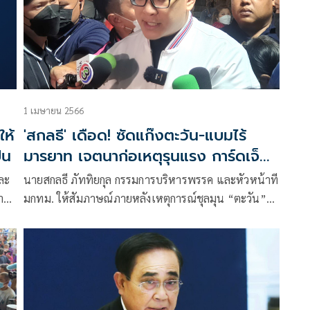
1 เมษายน 2566
ให้
'สกลธี' เดือด! ซัดแก๊งตะวัน-แบมไร้
่น
มารยาท เจตนาก่อเหตุรุนแรง การ์ดเจ็บ
4 จ่อแจ้งความ
และ
นายสกลธี ภัททิยกุล กรรมการบริหารพรรค และหัวหน้าที
า
มกทม. ให้สัมภาษณ์ภายหลังเหตุการณ์ชุลมุน “ตะวัน”
้าม
ทานตะวัน ตัวตุลานนท์ และ “แบม” อรวรรณ ภู่พงษ์ นัก
สงบ
กิจกรรมอิสระ พร้อมกลุ่มได้มาทำกิจกรรมเคลื่อนไหวที่
เวทีปราศรัยย่อยพลังประชารัฐ ว่า พรรคพลังประชารัฐ
ตั้งใจมาปราศรัยพบปะพี่น้องชาวกรุงเทพฯ