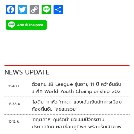
F
T
C
Li
S
ac
wi
o
n
h
e
tt
p
e
ar
b
er
y
e
o
Li
o
n
k
k
NEWS UPDATE
ตัวแทน JB League รุ่นอายุ 11 ปี คว้าอันดับ
15:40 น.
3 ศึก World Youth Championship 2026
ที่สิงคโปร์
'ไอติม' กาหัว 'กกต.' แจงเส้นเงินนักการเมือง
15:38 น.
ท้องถิ่นซุ้ม 'สุขสมรวย'
'กฤตภาส-ภุมรัตน์' ซิวแชมป์จักรยาน
15:12 น.
ประเทศไทย ผอ.เขื่อนภูมิพล พร้อมรับเจ้าภาพ