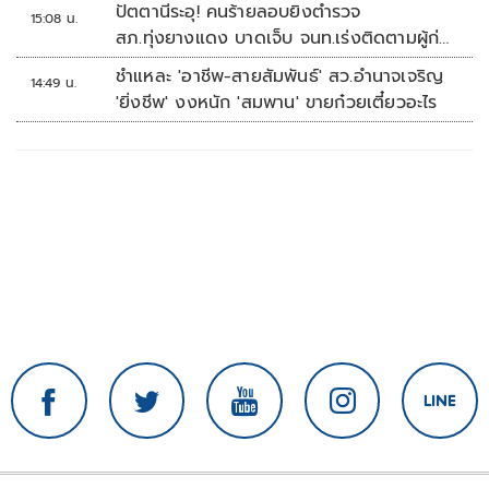
ต่อ ปี 2570
ปัตตานีระอุ! คนร้ายลอบยิงตำรวจ
15:08 น.
สภ.ทุ่งยางแดง บาดเจ็บ จนท.เร่งติดตามผู้ก่อ
เหตุ
ชำแหละ 'อาชีพ-สายสัมพันธ์' สว.อำนาจเจริญ
14:49 น.
'ยิ่งชีพ' งงหนัก 'สมพาน' ขายก๋วยเตี๋ยวอะไร