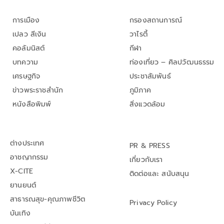
การเมือง
กรองสถานการณ์
เปลว สีเงิน
วาไรตี้
คอลัมนิสต์
กีฬา
บทความ
ท่องเที่ยว – ศิลปวัฒนธรรม
เศรษฐกิจ
ประชาสัมพันธ์
ข่าวพระราชสำนัก
ภูมิภาค
หนังสือพิมพ์
สิ่งแวดล้อม
ต่างประเทศ
PR & PRESS
อาชญากรรม
เกี่ยวกับเรา
X-CITE
ติดต่อและ สนับสนุน
ยานยนต์
สาธารณสุข-คุณภาพชีวิต
Privacy Policy
บันเทิง