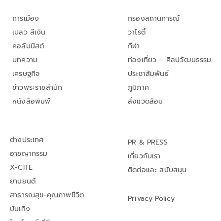
การเมือง
กรองสถานการณ์
เปลว สีเงิน
วาไรตี้
คอลัมนิสต์
กีฬา
บทความ
ท่องเที่ยว – ศิลปวัฒนธรรม
เศรษฐกิจ
ประชาสัมพันธ์
ข่าวพระราชสำนัก
ภูมิภาค
หนังสือพิมพ์
สิ่งแวดล้อม
ต่างประเทศ
PR & PRESS
อาชญากรรม
เกี่ยวกับเรา
X-CITE
ติดต่อและ สนับสนุน
ยานยนต์
สาธารณสุข-คุณภาพชีวิต
Privacy Policy
บันเทิง