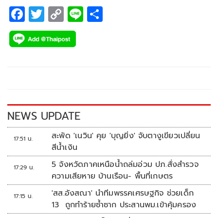
F
T
C
Li
S
ac
wi
o
n
h
e
tt
p
e
ar
b
er
y
e
o
Li
o
n
k
k
NEWS UPDATE
สะพัด 'เนวิน' คุย 'บุญยิ่ง' จับตางูเขียวเปลี่ยน
17:51 น.
สีน้ำเงิน
5 จังหวัดภาคเหนือน้ำถล่มอ่วม ปภ.สั่งสำรวจ
17:29 น.
ความเสียหาย บ้านเรือน- พื้นที่เกษตร
'สส.อังสณา' นำทีมพรรคเศรษฐกิจ ช่วยเด็ก
17:15 น.
13 ถูกทำร้ายซ้ำซาก ประสานพม.เข้าคุ้มครอง