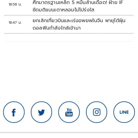
ศึกมาตรฐานเหล็ก 5 หมื่นล้านเดือด! ฝ่าย IF
16:58 น.
ซัดมติแบนเตาหลอมไม่โปร่งใส
ยกเลิกเที่ยวบินและเร่งอพยพในจีน พายุไต้ฝุ่น
16:47 น.
ดอลฟินกำลังใกล้เข้ามา