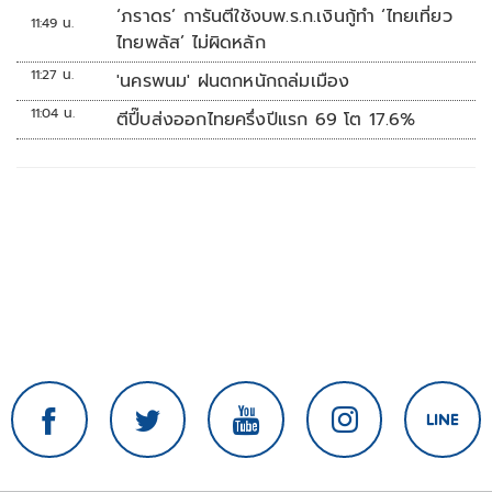
‘ภราดร’ การันตีใช้งบพ.ร.ก.เงินกู้ทำ ‘ไทยเที่ยว
11:49 น.
ไทยพลัส’ ไม่ผิดหลัก
11:27 น.
'นครพนม' ฝนตกหนักถล่มเมือง
11:04 น.
ตีปี๊บส่งออกไทยครึ่งปีแรก 69 โต 17.6%