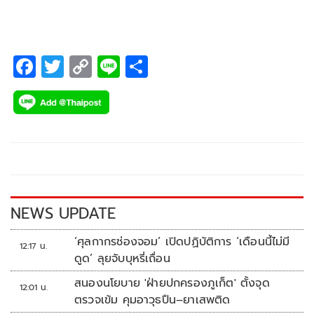
2505 (เดิม)
F
T
C
Li
S
ac
wi
o
n
h
e
tt
p
e
ar
b
er
y
e
o
Li
o
n
k
k
NEWS UPDATE
‘ศุลกากรช่องจอม’ เปิดปฏิบัติการ ‘เดือนนี้ไม่มี
12:17 น.
ดูด’ ลุยจับบุหรี่เถื่อน
สนองนโยบาย 'ฝ่ายปกครองภูเก็ต' ตั้งจุด
12:01 น.
ตรวจเข้ม คุมอาวุธปืน–ยาเสพติด