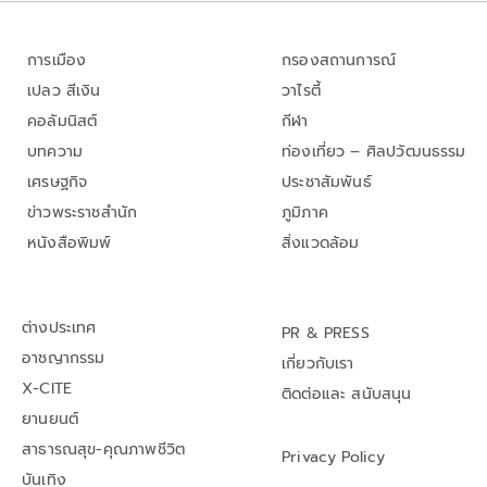
การเมือง
กรองสถานการณ์
เปลว สีเงิน
วาไรตี้
คอลัมนิสต์
กีฬา
บทความ
ท่องเที่ยว – ศิลปวัฒนธรรม
เศรษฐกิจ
ประชาสัมพันธ์
ข่าวพระราชสำนัก
ภูมิภาค
หนังสือพิมพ์
สิ่งแวดล้อม
ต่างประเทศ
PR & PRESS
อาชญากรรม
เกี่ยวกับเรา
X-CITE
ติดต่อและ สนับสนุน
ยานยนต์
สาธารณสุข-คุณภาพชีวิต
Privacy Policy
บันเทิง