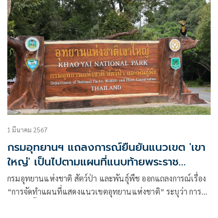
1 มีนาคม 2567
กรมอุทยานฯ แถลงการณ์ยืนยันแนวเขต 'เขา
ใหญ่' เป็นไปตามแผนที่แนบท้ายพระราช
กฤษฎีกา
กรมอุทยานแห่งชาติ สัตว์ป่า และพันธุ์พืช ออกแถลงการณ์เรื่อง
“การจัดทำแผนที่แสดงแนวเขตอุทยานแห่งชาติ” ระบุว่า การ
กำหนดพื้นที่เป็นอุทยานแห่งชาติ อาศัยอำนาจ
ตามพ.ร.บ.อุทยานแห่งชาติ 2562 หรือพ.ร.บ.อุทยานแห่งชาติ