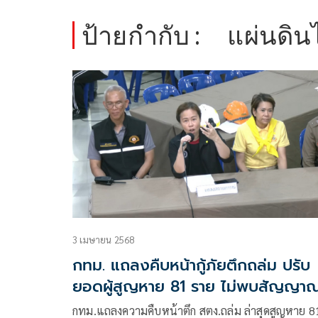
ป้ายกำกับ :
แผ่นดิน
3 เมษายน 2568
กทม. แถลงคืบหน้ากู้ภัยตึกถล่ม ปรับ
ยอดผู้สูญหาย 81 ราย ไม่พบสัญญา
ชีพแล้ว
กทม.แถลงความคืบหน้าตึก สตง.ถล่ม ล่าสุดสูญหาย 8