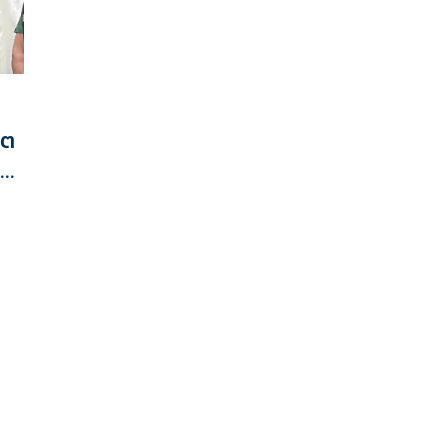
ิต
8 คน