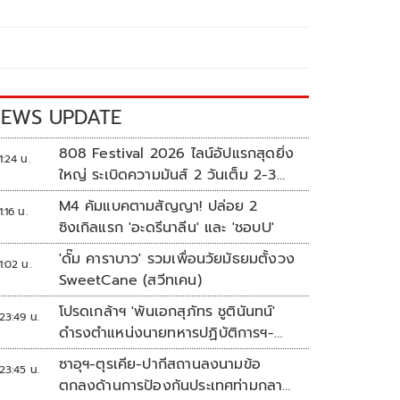
EWS UPDATE
808 Festival 2026 ไลน์อัปแรกสุดยิ่ง
1:24 น.
ใหญ่ ระเบิดความมันส์ 2 วันเต็ม 2-3
ต.ค.นี้
M4 คัมแบคตามสัญญา! ปล่อย 2
1:16 น.
ซิงเกิลแรก 'อะดรีนาลีน' และ 'ชอบU'
'ดั๊ม คาราบาว' รวมเพื่อนวัยมัธยมตั้งวง
1:02 น.
SweetCane (สวีทเคน)
โปรดเกล้าฯ 'พันเอกสุภัทร ชูตินันทน์'
23:49 น.
ดำรงตำแหน่งนายทหารปฏิบัติการฯ-
พระราชทานยศ 'พลตรี'
ซาอุฯ-ตุรเคีย-ปากีสถานลงนามข้อ
23:45 น.
ตกลงด้านการป้องกันประเทศท่ามกลาง