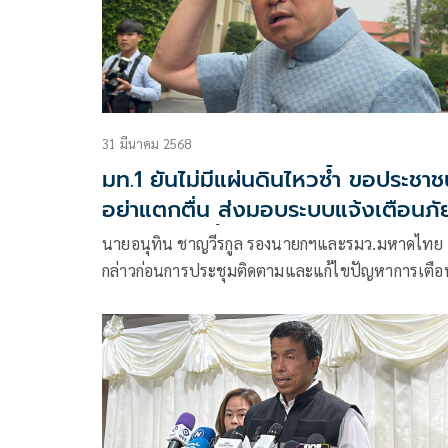
31 มีนาคม 2568
มท.1 ยันไม่มีแผ่นดินไหวซ้ำ ขอประชา
อย่าแตกตื่น ส่งมอบระบบแจ้งเตือนภั
ฉุกเฉิน ส.ค.นี้
นายอนุทิน ชาญวีรกูล รองนายกฯและรมว.มหาดไทย
กล่าวก่อนการประชุมติดตามและแก้ไขปัญหาการเตือ
ภัย SMS ที่มีนายกรัฐมนตรีเป็นประธานว่า ที่ประชุมวัน
ไม่มีอะไรเสนอ เนื่องจากขณะนี้มีการลดระดับความ
รุนแรง จากระดับ 3 เหลือระดับ 2