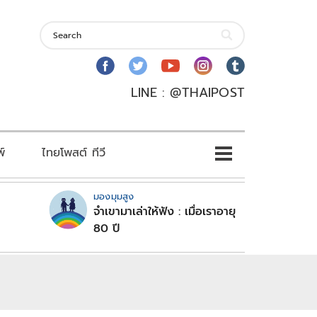
LINE : @THAIPOST
พ์
ไทยโพสต์ ทีวี
มองมุมสูง
จำเขามาเล่าให้ฟัง : เมื่อเราอายุ
80 ปี