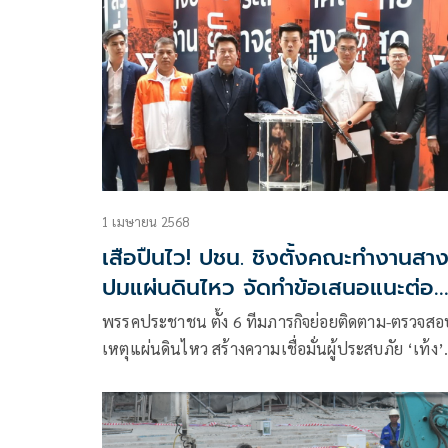
1 เมษายน 2568
เสือปืนไว! ปชน. ชิงตั้งคณะทำงานสา
ปมแผ่นดินไหว จัดทำข้อเสนอแนะต่อ
รัฐบาล
พรรคประชาชน ตั้ง 6 ทีมภารกิจย่อยติดตาม-ตรวจสอ
เหตุแผ่นดินไหว สร้างความเชื่อมั่นผู้ประสบภัย ‘เท้ง’
มองรัฐบาลเปิดให้ตรวจสอบเหตุอาคาร สตง. ถล่ม เป็
ก้าวแรกที่ดี