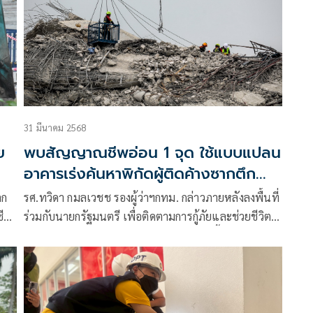
31 มีนาคม 2568
ย
พบสัญญาณชีพอ่อน 1 จุด ใช้แบบแปลน
อาคารเร่งค้นหาพิกัดผู้ติดค้างซากตึก
ถล่ม
ลก
รศ.ทวิดา กมลเวชช รองผู้ว่าฯกทม. กล่าวภายหลังลงพื้นที่
ีวิต
ร่วมกับนายกรัฐมนตรี เพื่อติดตามการกู้ภัยและช่วยชีวิตผู้
ที่ติดอยู่ในซากอาคารกรณีเหตุอาคารถล่ม พื้นที่เขต
จตุจักร