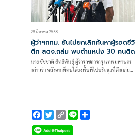
29 มีนาคม 2568
ผู้ว่าฯกทม. ยันไม่ยกเลิกค้นหาผู้รอดชีว
ตึก สตง.ถล่ม พบตำแหน่ง 30 คนติด
ค้างในอาคาร
นายชัชชาติ สิทธิพันธุ์ ผู้ว่าราชการกรุงเทพมหานคร
กล่าวว่า หลังจากที่ตนได้ลงพื้นที่ไปบริเวณที่ตึกถล่ม
จตุจักร และจากการที่ได้คุยกับเจ้าหน้าที่ทั้งหมด ซึ่งมีผู้
ปฏิบัติงานในอาคาร 96 คน เสียชีวิต 8 คน รอดชีวิต 
F
T
C
Li
S
ac
wi
o
n
h
e
tt
p
e
ar