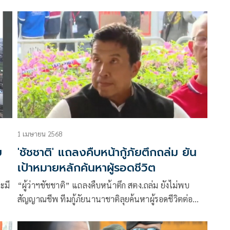
การกู้ภัยตึกสตง.ถล่มที่เขตจตุจักร ในการค้นหาผู้รอดชีวิต
ว่า
1 เมษายน 2568
ย
'ชัชชาติ' แถลงคืบหน้ากู้ภัยตึกถล่ม ยัน
เป้าหมายหลักค้นหาผู้รอดชีวิต
ะมี
“ผู้ว่าฯชัชชาติ” แถลงคืบหน้าตึก สตง.ถล่ม ยังไม่พบ
สัญญาณชีพ ทีมกู้ภัยนานาชาติลุยค้นหาผู้รอดชีวิตต่อ
เนื่อง ยอดผู้เสียชีวิต 12 ราย