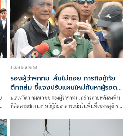
1 เมษายน 2568
ง
รองผู้ว่าฯกทม. ลั่นไม่ถอย ภารกิจกู้ภัย
ตึกถล่ม ชี้แจงปรับแผนใหม่ค้นหาผู้รอด
ชีวิต
บ
น.ส.ทวิดา กมลเวชช รองผู้ว่าฯกทม. กล่าวภายหลังลงพื้น
ที่ติดตามสถานการณ์กู้ภัยอาคารถล่มในพื้นที่เขตจตุจักร
น
ว่า