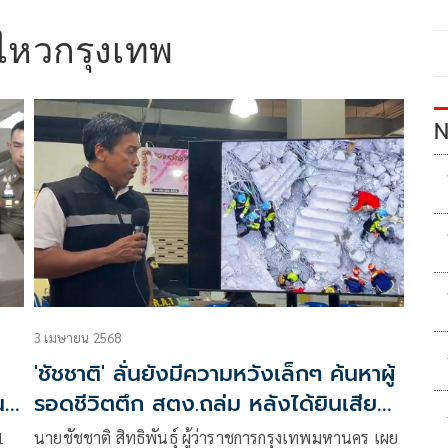
ไหวกรุงเทพ
N
3 เมษายน 2568
'ชัชชาติ' ลั่นยังมีความหวังเล็กๆ ค้นหาผู้
ณ
รอดชีวิตตึก สตง.ถล่ม หลังได้ยินเสียง
เคาะตอบ
1
นายชัชชาติ สิทธิพันธุ์ ผู้ว่าราชการกรุงเทพมหานคร เผย