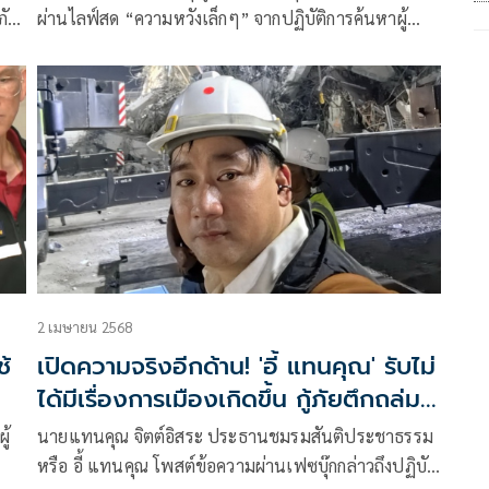
ภัย
ผ่านไลฟ์สด “ความหวังเล็กๆ” จากปฏิบัติการค้นหาผู้
สูญหาย จากเหตุการณ์อาคารสำนักงานตรวจเงินแผ่นดิน
(สตง.) ถล่ม เขตจตุจักร ว่
2 เมษายน 2568
ช้
เปิดความจริงอีกด้าน! 'อี้ แทนคุณ' รับไม่
ได้มีเรื่องการเมืองเกิดขึ้น กู้ภัยตึกถล่ม
อยู่ในภาวะทำๆหยุดๆ
ู้
นายแทนคุณ จิตต์อิสระ ประธานชมรมสันติประชาธรรม
หรือ อี้ แทนคุณ โพสต์ข้อความผ่านเฟซบุ๊กกล่าวถึงปฏิบัติ