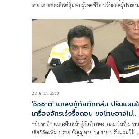
ราย เจาะช่องลิฟต์ลุ้นพบผู้รอดชีวิต ปรับยอดผู้ประสบ
103 ราย เปิดศูนย์พักพิง-เยียวยาครอบครัว
2 เมษายน 2568
'ชัชชาติ' แถลงกู้ภัยตึกถล่ม ปรับแผนใ
เครื่องจักรเร่งรื้อถอน ขอโทษอาจไม่
ถูกใจบางคน
“ชัชชาติ” แถลงคืบหน้ากู้ภัยตึก สตง. ถล่ม วันที่ 5 พบผ
เสียชีวิตเพิ่ม 1 ราย ยังสูญหาย 14 ราย ปรับแผนใช้