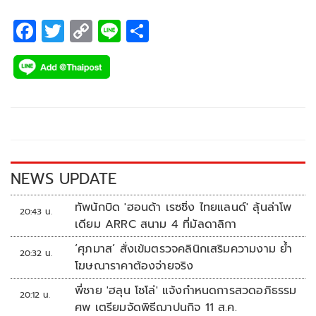
F
T
C
Li
S
ac
wi
o
n
h
e
tt
p
e
ar
b
er
y
e
o
Li
o
n
k
k
NEWS UPDATE
ทัพนักบิด 'ฮอนด้า เรซซิ่ง ไทยแลนด์' ลุ้นล่าโพ
20:43 น.
เดียม ARRC สนาม 4 ที่มัลดาลิกา
‘ศุภมาส’ สั่งเข้มตรวจคลินิกเสริมความงาม ย้ำ
20:32 น.
โฆษณาราคาต้องจ่ายจริง
พี่ชาย 'ฮลุน โซโล่' แจ้งกำหนดการสวดอภิธรรม
20:12 น.
ศพ เตรียมจัดพิธีฌาปนกิจ 11 ส.ค.