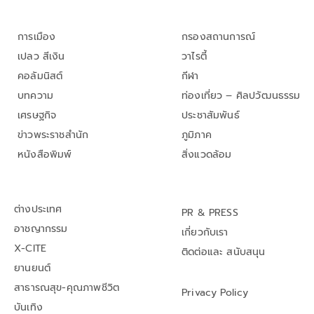
การเมือง
กรองสถานการณ์
เปลว สีเงิน
วาไรตี้
คอลัมนิสต์
กีฬา
บทความ
ท่องเที่ยว – ศิลปวัฒนธรรม
เศรษฐกิจ
ประชาสัมพันธ์
ข่าวพระราชสำนัก
ภูมิภาค
หนังสือพิมพ์
สิ่งแวดล้อม
ต่างประเทศ
PR & PRESS
อาชญากรรม
เกี่ยวกับเรา
X-CITE
ติดต่อและ สนับสนุน
ยานยนต์
สาธารณสุข-คุณภาพชีวิต
Privacy Policy
บันเทิง