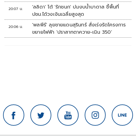
'ลลิดา' โต้ 'รักชนก' ปมงบน้ำบาดาล ชี้พื้นที่
20:07 น.
ปชน.ได้วงเงินเฉลี่ยสูงสุด
'พลพีร์' ลุยชายแดนสุรินทร์ สั่งเร่งรัดโครงการ
20:06 น.
ขยายไฟฟ้า 'ปราสาทตาควาย-เนิน 350'