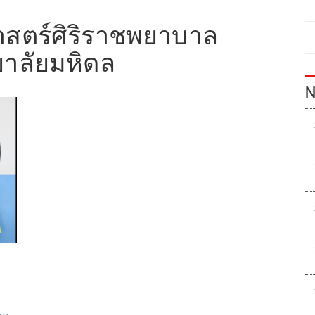
สตร์ศิริราชพยาบาล
าลัยมหิดล
N
.