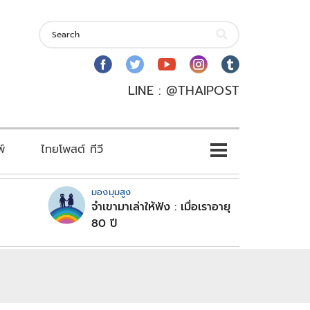
LINE : @THAIPOST
พ์
ไทยโพสต์ ทีวี
มองมุมสูง
จำเขามาเล่าให้ฟัง : เมื่อเราอายุ
80 ปี