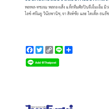
กาย
พลพล-ทชภณ พลกองเส็ง แท็กทีมศิลปินจีเอ็มเอ็ม มิว
ไอซ์-ศรัณยู วินัยพานิช, จา สิงห์ชัย และ ไตเติ้ล-ธนธั
ทิพย์จักษุ พร้อมด้วย มิ้ลค์-พรรษา วอสเบียน, เลิฟ-ภั
นิษฐ์ ลิ้มปติยากร นักแสดงจาก จีเอ็มเอ็มทีวี และ
ดีเจ.เคเบิ้ล-ติณณภพ ผดุงธรรม, ดีเจ.เอไทม์ มีเดีย ร่ว
ชวนคนไทยใส่ใจสุขภาพสมองผ่านกิจกรรม “เดิน วิ่ง ปั
ป้องกันอัมพาต ครั้งที่ 10
F
T
C
Li
S
ac
wi
o
n
h
e
tt
p
e
ar
b
er
y
e
o
Li
o
n
k
k