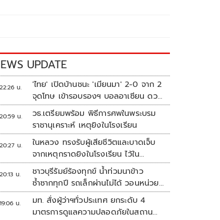
EWS UPDATE
'ไทย' เปิดบ้านชนะ 'เมียนมา' 2-0 จาก 2
22:26 น.
จุดโทษ เข้ารอบรองฯ บอลอาเซียน ดวล
'สิงคโปร์'
วธ.เตรียมพร้อม พิธีการศพในพระบรม
20:59 น.
ราชานุเคราะห์ เหตุยิงในโรงเรียน
ในหลวง ทรงรับผู้เสียชีวิตและบาดเจ็บ
20:27 น.
จากเหตุกราดยิงในโรงเรียน ไว้ใน
พระบรมราชานุเคราะห์
ชาวบุรีรัมย์ร้องทุกข์ น้ำท่วมนาข้าว
20:13 น.
ซ้ำซากทุกปี รถเล็กผ่านไม่ได้ วอนหน่วย
งานเร่งแก้ไข
มท. สั่งผู้ว่าฯทั่วประเทศ ยกระดับ 4
19:06 น.
มาตรการดูแลความปลอดภัยในสถาน