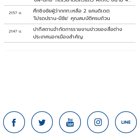
'ชิพ-มิกซ์' กดเวลาติดหัวแถว ARRC สนาม 4
ที่มัลดาลิกา
ศึกชิงชัยผู้ว่ากกท.เหลือ 2 แคนดิเดต
21:57 น.
'โปรดปราน-มีชัย' คุณสมบัติครบถ้วน
ปากีสถานจำกัดการรายงานข่าวของสื่อต่าง
21:47 น.
ประเทศนอกเมืองสำคัญ