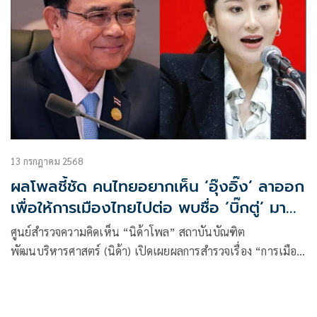
13 กรกฎาคม 2568
ผลโพลชี้ชัด คนไทยอยากเห็น ‘อุ๊งอิ๊ง’ ลาออก
เพื่อให้การเมืองไทยไปต่อ พบชื่อ ‘บิ๊กตู่’ มา
แรง
ศูนย์สำรวจความคิดเห็น “นิด้าโพล” สถาบันบัณฑิต
พัฒนบริหารศาสตร์ (นิด้า) เปิดเผยผลการสำรวจเรื่อง “การเมือง
ไทย ไปต่อแบบไหนดี” ทำการสำรวจระหว่างวันที่ 4-7 กรกฎาคม
2568 จากประชาชนที่มีอายุ 18 ปีขึ้นไป