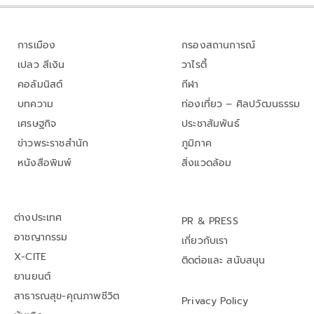
การเมือง
กรองสถานการณ์
เปลว สีเงิน
วาไรตี้
คอลัมนิสต์
กีฬา
บทความ
ท่องเที่ยว – ศิลปวัฒนธรรม
เศรษฐกิจ
ประชาสัมพันธ์
ข่าวพระราชสำนัก
ภูมิภาค
หนังสือพิมพ์
สิ่งแวดล้อม
ต่างประเทศ
PR & PRESS
อาชญากรรม
เกี่ยวกับเรา
X-CITE
ติดต่อและ สนับสนุน
ยานยนต์
สาธารณสุข-คุณภาพชีวิต
Privacy Policy