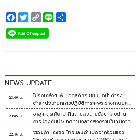
F
T
C
Li
S
ac
wi
o
n
h
e
tt
p
e
ar
b
er
y
e
o
Li
o
n
k
k
NEWS UPDATE
โปรดเกล้าฯ 'พันเอกสุภัทร ชูตินันทน์' ดำรง
23:49 น.
ตำแหน่งนายทหารปฏิบัติการฯ-พระราชทานยศ
'พลตรี'
ซาอุฯ-ตุรเคีย-ปากีสถานลงนามข้อตกลงด้าน
23:45 น.
การป้องกันประเทศท่ามกลางสงครามในภูมิภาค
'ฮอนด้า เรซซิ่ง ไทยแลนด์' เปิดฉากร้อนแรง!
22:46 น.