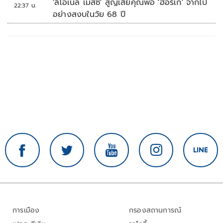
'ลิโอเนล เมสซี' สูญเสียคุณพ่อ 'ฮอร์เก' จากไป
22:37 น.
อย่างสงบในวัย 68 ปี
การเมือง
กรองสถานการณ์