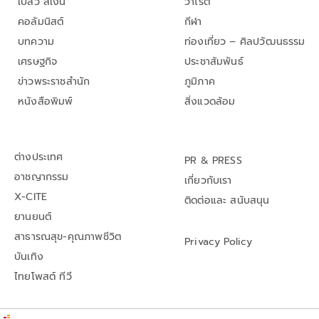
เปลว สีเงิน
วาไรตี้
คอลัมนิสต์
กีฬา
บทความ
ท่องเที่ยว – ศิลปวัฒนธรรม
เศรษฐกิจ
ประชาสัมพันธ์
ข่าวพระราชสำนัก
ภูมิภาค
หนังสือพิมพ์
สิ่งแวดล้อม
ต่างประเทศ
PR & PRESS
อาชญากรรม
เกี่ยวกับเรา
X-CITE
ติดต่อและ สนับสนุน
ยานยนต์
สาธารณสุข-คุณภาพชีวิต
Privacy Policy
บันเทิง
ไทยโพสต์ ทีวี