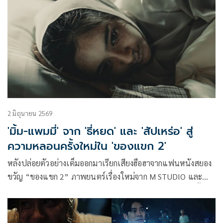
2 มิถุนายน 2569
'มิ้ม-แพมมี่' จาก 'ธี่หยด' และ 'สัปเหร่อ' สู่
ความหลอนครั้งใหม่ใน 'ของแขก 2'
หลังปล่อยตัวอย่างเต็มออกมาเรียกเสียงฮือฮาจากแฟนหนังสยอง
ขวัญ “ของแขก 2” ภาพยนตร์เรื่องใหม่จาก M STUDIO และ
Monwichit เผยอีกหนึ่งไฮไลต์สำคัญ กับการโคจรมาพบกันครั้ง
แรกของ 2 นักแสดงหญิงที่แฟนหนังผีไทยคุ้นเคยเป็นอย่างดี
“มิ้ม-รัตนวดี วงศ์ทอง” จากบท “แย้ม” ในภาพยนตร์ “ธี่หยด”