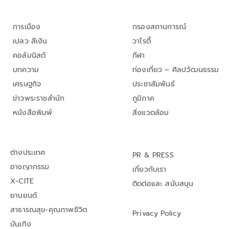
การเมือง
กรองสถานการณ์
เปลว สีเงิน
วาไรตี้
คอลัมนิสต์
กีฬา
บทความ
ท่องเที่ยว – ศิลปวัฒนธรรม
เศรษฐกิจ
ประชาสัมพันธ์
ข่าวพระราชสำนัก
ภูมิภาค
หนังสือพิมพ์
สิ่งแวดล้อม
ต่างประเทศ
PR & PRESS
อาชญากรรม
เกี่ยวกับเรา
X-CITE
ติดต่อและ สนับสนุน
ยานยนต์
สาธารณสุข-คุณภาพชีวิต
Privacy Policy
บันเทิง