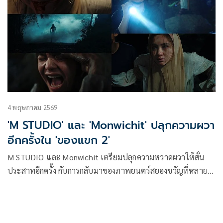
และ “แพมมี่-สุธิดา บัวติก” จากบท “ผีใบข้าว” ในภาพยนตร์
“สัปเหร่อ” ที่ครั้งนี้ทั้งคู่กลับมาพร้อมบทบาทใหม่ในเรื่องราว
สยองขวัญที่พาผู้ชมดำดิ่งสู่โลกของญินและความลี้ลับแห่งเขาบู
โด
4 พฤษภาคม 2569
'M STUDIO' และ 'Monwichit' ปลุกความผวา
อีกครั้งใน 'ของแขก 2'
M STUDIO และ Monwichit เตรียมปลุกความหวาดผวาให้สั่น
ประสาทอีกครั้ง กับการกลับมาของภาพยนตร์สยองขวัญที่หลาย
คนตั้งตาคอยใน “ของแขก 2” ผลงานการกำกับโดย เกรียงไกร
มณวิจิตร พร้อมปล่อย “โปสเตอร์อย่างเป็นทางการ” และ “ที
เซอร์แรก” ออกมาเรียกเสียงฮือฮา สร้างกระแสความหลอนตั้งแต่