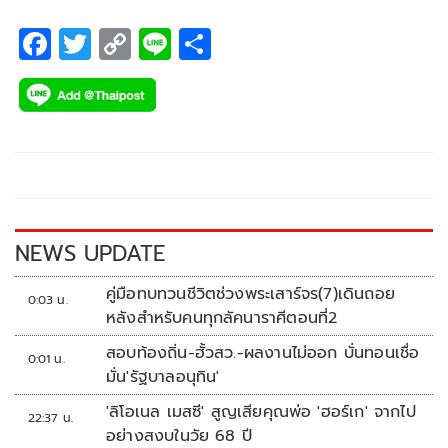
ยังไม่เข้าฉาย
F
T
C
Li
S
ac
wi
o
n
h
e
tt
p
e
ar
b
er
y
e
o
Li
o
n
k
k
NEWS UPDATE
คู่มือทบทวนชีวิตช่วงพระเสาร์จร(7)เดินถอย
0:03 น.
หลังสำหรับคนทุกลัคนาราศีตอนที่2
สอบท้องถิ่น-ฮั้วสว.-ผลงานไม่ออก บั่นทอนเชื่อ
0:01 น.
มั่น'รัฐบาลอนุทิน'
'ลิโอเนล เมสซี' สูญเสียคุณพ่อ 'ฮอร์เก' จากไป
22:37 น.
อย่างสงบในวัย 68 ปี