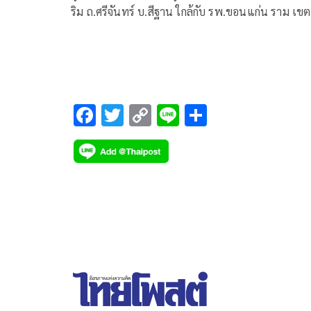
ริม ถ.ศรีจันทร์ บ.สีฐาน ใกล้กับ รพ.ขอนแก่น ราม เขต
เทศบาลนครขอนแก่น เจ้าหน้าที่และพนักงานประจำ
ต่างเร่งนำสระว่ายน้ำแบบเป่าลม แพยาง ห่วงยาง
F
T
C
Li
S
ac
wi
o
n
h
e
tt
p
e
ar
b
er
y
e
o
Li
o
n
k
k