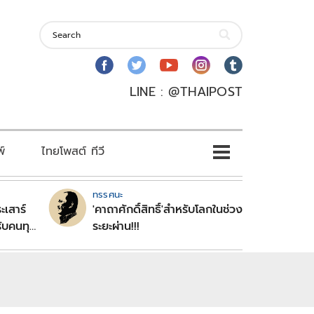
LINE : @THAIPOST
พ์
ไทยโพสต์ ทีวี
ทรรศนะ
ะเสาร์
'คาถาศักดิ์สิทธิ์'สำหรับโลกในช่วง
ับคนทุก
ระยะผ่าน!!!