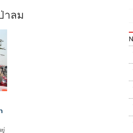
ป่าลม
N
า
ยู่