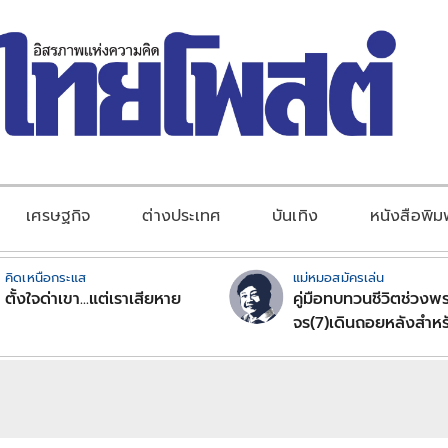
เศรษฐกิจ
ต่างประเทศ
บันเทิง
หนังสือพิม
คิดเหนือกระแส
แม่หมอสมัครเล่น
ตั้งใจด่าเขา...แต่เราเสียหาย
คู่มือทบทวนชีวิตช่วงพร
จร(7)เดินถอยหลังสำหร
ลัคนาราศีตอนที่2