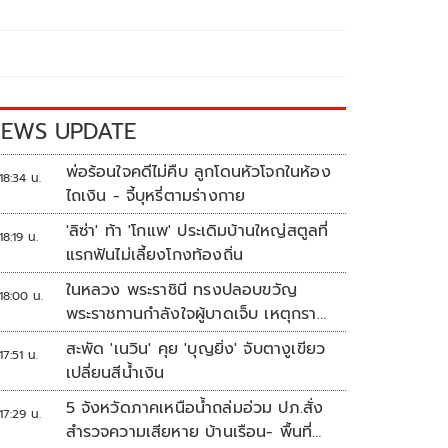
EWS UPDATE
พ่อร้อนใจคดีไม่คืบ ลูกโดนหัวโจกในห้อง
18:34 น.
ไถเงิน - จี้บุหรี่ตามร่างกาย
'ลิซ่า' ท้า 'โกแพ' ประเดิมบ้านใหญ่สตูลที่
18:19 น.
แรกฟันไม่เลี้ยงโกงท้องถิ่น
ในหลวง พระราชินี ทรงปลอบขวัญ
18:00 น.
พระราชทานกำลังใจผู้บาดเจ็บ เหตุกราด
ยิง รร.เทพศิรินทร์นนทบุรี
สะพัด 'เนวิน' คุย 'บุญยิ่ง' จับตางูเขียว
17:51 น.
เปลี่ยนสีน้ำเงิน
5 จังหวัดภาคเหนือน้ำถล่มอ่วม ปภ.สั่ง
17:29 น.
สำรวจความเสียหาย บ้านเรือน- พื้นที่