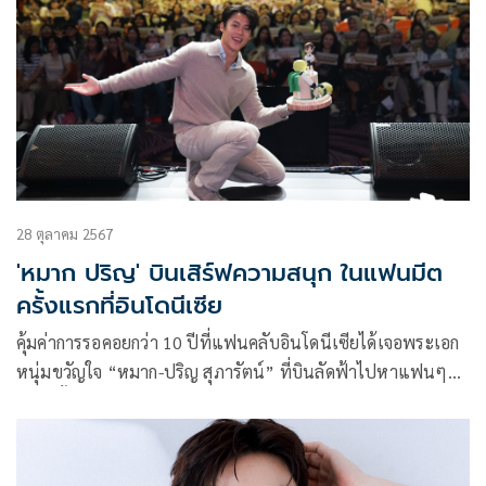
ปี บนเส้นทางวงการบันเทิง หลังจากห่างหายจากการแสดงไปพัก
ใหญ่ ก็หวนคืนการแสดงอีกครั้งในซีรีส์แซฟฟิกครั้งแรก กับบท
“ประธาน” จากเรื่อง “เพียงเธอ Only You The Series” ทางช่อง
3
28 ตุลาคม 2567
'หมาก ปริญ' บินเสิร์ฟความสนุก ในแฟนมีต
ครั้งแรกที่อินโดนีเซีย
คุ้มค่าการรอคอยกว่า 10 ปีที่แฟนคลับอินโดนีเซียได้เจอพระเอก
หนุ่มขวัญใจ “หมาก-ปริญ สุภารัตน์” ที่บินลัดฟ้าไปหาแฟนๆ
เป็นครั้งแรกใน “2024 MARK PRIN 1ST FANMEETING IN
JAKARTA : Together With Mark Prin” ที่จัดขึ้นที่ THE
KASABLANKA HALL_ JAKARTA Goktix LTLAIKAR ที่จุคนได้