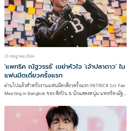
23 กรกฎาคม 2566
'แพทริค ณัฐวรรธ์' เขย่าหัวใจ 'เจ้าปลาดาว' ใน
แฟนมีตเดี่ยวครั้งแรก
ผ่านไปแล้วสำหรับงานแฟนมีตเดี่ยวครั้งแรก PATRICK 1st Fan
Meeting in Bangkok ของ ศิลปิน & นักแสดงหนุ่ม แพทริค-ณัฐ
วรรธ์ ฟิงค์เลอร์ ของเหล่า เจ้าปลาดาว (ชื่อเรียกกลุ่มแฟนคลับ
ของ แพทริค) ที่จัดแน่นด้วยความสุขไปกว่า 3 ชั่วโมง