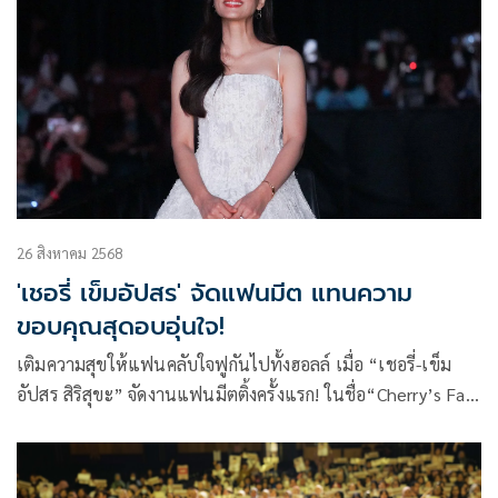
26 สิงหาคม 2568
'เชอรี่ เข็มอัปสร' จัดแฟนมีต แทนความ
ขอบคุณสุดอบอุ่นใจ!
เติมความสุขให้แฟนคลับใจฟูกันไปทั้งฮอลล์ เมื่อ “เชอรี่-เข็ม
อัปสร สิริสุขะ” จัดงานแฟนมีตติ้งครั้งแรก! ในชื่อ“Cherry’s Fan
Appreciation From my heart to yours” ณ Phenix
Auditorium Hall โครงการฟีนิกซ์ ประตูน้ำ เพื่อแทนคำขอบคุณ
แฟน ๆ ที่คอยติดตามและสนับสนุนเสมอมาตลอดระยะเวลา 29