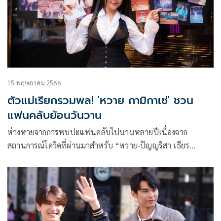
15 พฤษภาคม 2566
ตัวแม่เรียกรวมพล! 'หวาย กามิกาเซ่' ชวน
แฟนคลับย้อนวันวาน
ห่างหายจากการพบปะแฟนคลับไปนานหลายปีเนื่องจาก
สถานการณ์โควิดที่ผ่านมาสำหรับ “หวาย-ปัญญริสา เธียร
ประสิทธิ์” หรือ หวาย กามิกาเซ่ ที่หลายคนรู้จัก จนแฟนๆเรียก
ร้องอยากเจอและอยากใกล้ชิดให้มากขึ้นเพื่อให้หายคิดถึง งานนี้
“หวาย” จึงตัดสินใจจัดงานแฟนมีตติ้งแสนอบอุ่นสุดเอ็กซ์คลูซีฟ
เพื่อแฟน ๆ ใช้ชื่อว่า “Waii 2k Fan Meet” ณ Waterside
resort restaurant