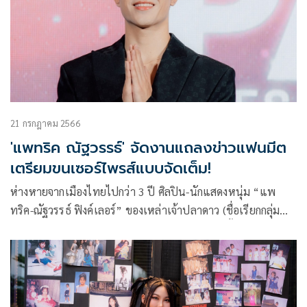
21 กรกฎาคม 2566
'แพทริค ณัฐวรรธ์' จัดงานแถลงข่าวแฟนมีต
เตรียมขนเซอร์ไพรส์แบบจัดเต็ม!
ห่างหายจากเมืองไทยไปกว่า 3 ปี ศิลปิน-นักแสดงหนุ่ม “แพ
ทริค-ณัฐวรรธ์ ฟิงค์เลอร์” ของเหล่าเจ้าปลาดาว (ชื่อเรียกกลุ่ม
แฟนคลับของแพทริค) ได้กลับมาพบแฟน ๆ อีกครั้งกับงานแฟน
มีตเดี่ยวครั้งแรก “PATRICK 1st Fan Meeting in Bangkok”
โดยบริษัท อี-อินเทนท์ จำกัด ซึ่งจะจัดขึ้นในวัน เสาร์ ที่ 22
กรกฎาคม 2566 สถานที่ ธันเดอร์โดม เมืองทองธานี