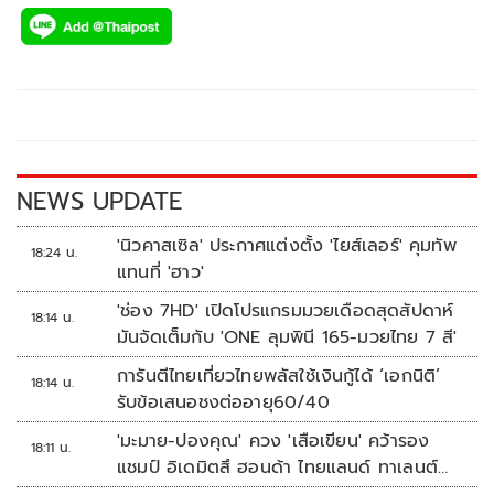
ac
wi
o
n
h
e
tt
p
e
ar
b
er
y
e
o
Li
o
n
k
k
NEWS UPDATE
'นิวคาสเซิล' ประกาศแต่งตั้ง 'ไยส์เลอร์' คุมทัพ
18:24 น.
แทนที่ 'ฮาว'
'ช่อง 7HD' เปิดโปรแกรมมวยเดือดสุดสัปดาห์
18:14 น.
มันจัดเต็มกับ 'ONE ลุมพินี 165-มวยไทย 7 สี'
การันตีไทยเที่ยวไทยพลัสใช้เงินกู้ได้ ‘เอกนิติ’
18:14 น.
รับข้อเสนอชงต่ออายุ60/40
'มะมาย-ปองคุณ' ควง 'เสือเขียน' คว้ารอง
18:11 น.
แชมป์ อิเดมิตสึ ฮอนด้า ไทยแลนด์ ทาเลนต์
คัพ สนาม 3