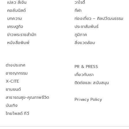
เปลว สีเงิน
วาไรตี้
คอลัมนิสต์
กีฬา
บทความ
ท่องเที่ยว – ศิลปวัฒนธรรม
เศรษฐกิจ
ประชาสัมพันธ์
ข่าวพระราชสำนัก
ภูมิภาค
หนังสือพิมพ์
สิ่งแวดล้อม
ต่างประเทศ
PR & PRESS
อาชญากรรม
เกี่ยวกับเรา
X-CITE
ติดต่อและ สนับสนุน
ยานยนต์
สาธารณสุข-คุณภาพชีวิต
Privacy Policy
บันเทิง
ไทยโพสต์ ทีวี