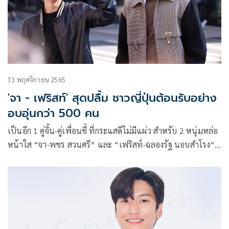
13 พฤศจิกายน 2565
'จา - เฟริสท์' สุดปลื้ม ชาวญี่ปุ่นต้อนรับอย่าง
อบอุ่นกว่า 500 คน
เป็นอีก 1 คู่จิ้น-คู่เพื่อนซี้ ที่กระแสดีไม่มีแผ่ว สำหรับ 2 หนุ่มหล่อ
หน้าใส “จา-พชร สวนศรี” และ “เฟริสท์-ฉลองรัฐ นอบสำโรง”
ที่ล่าสุดบินไปไกลถึงประเทศญี่ปุ่น หลังมีแฟน ๆ ชาวญี่ปุ่นเรียง
ร้องมากมากมายว่าอยากมีโอกาสได้เจอกับตัวจริง 2 หนุ่มสักครั้ง
ซึ่งเมื่อไปถึง แฟน ๆ ชาวญี่ปุ่นให้การตอบรับดีมาก Project LED
บริเวณย่าน Ikebukuro เพื่อต้อนรับการมาของ 2 หนุ่ม จา – เฟริ
สท์ อย่างยิ่งใหญ่