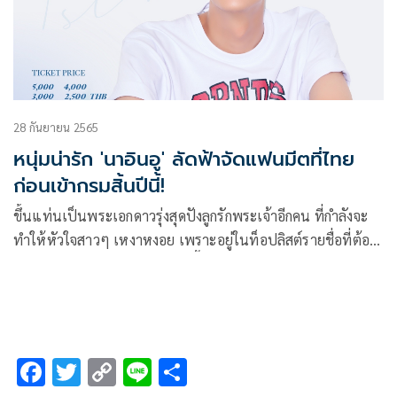
28 กันยายน 2565
หนุ่มน่ารัก 'นาอินอู' ลัดฟ้าจัดแฟนมีตที่ไทย
ก่อนเข้ากรมสิ้นปีนี้!
ขึ้นแท่นเป็นพระเอกดาวรุ่งสุดปังลูกรักพระเจ้าอีกคน ที่กำลังจะ
ทำให้หัวใจสาวๆ เหงาหงอย เพราะอยู่ในท็อปลิสต์รายชื่อที่ต้อง
ตบเท้าเข้ากรมแล้วในปี 2022 นี้ สำหรับ “นาอินอู (Na InWoo)”
หนุ่มหล่อสุดคิวท์ ที่ตกหัวใจสาวๆ มาได้แบบถล่มทลาย จากบท
พระรองหน้าใสมาดนิ่งจากซีรี่ย์กระแสแรง “Mr. Queen” ที่เจ้า
ตัวแสดงได้อย่างโดดเด่น จนขึ้นแท่นเป็นดาวรุ่งพุ่งแรงของวงการ
F
T
C
Li
S