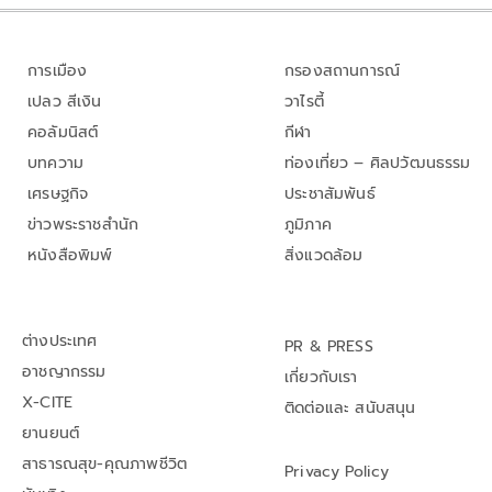
การเมือง
กรองสถานการณ์
เปลว สีเงิน
วาไรตี้
คอลัมนิสต์
กีฬา
บทความ
ท่องเที่ยว – ศิลปวัฒนธรรม
เศรษฐกิจ
ประชาสัมพันธ์
ข่าวพระราชสำนัก
ภูมิภาค
หนังสือพิมพ์
สิ่งแวดล้อม
ต่างประเทศ
PR & PRESS
อาชญากรรม
เกี่ยวกับเรา
X-CITE
ติดต่อและ สนับสนุน
ยานยนต์
สาธารณสุข-คุณภาพชีวิต
Privacy Policy