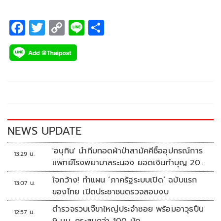
ปรับขึ้นตาม
F
T
C
Li
S
ac
wi
o
n
h
e
tt
p
e
ar
b
er
y
e
o
Li
o
n
k
k
NEWS UPDATE
'อนุทิน' นำทีมทอดผ้าป่าสามัคคีซื้ออุปกรณ์การ
13:29 น.
แพทย์โรงพยาบาลระนอง ยอดเงินทำบุญ 20
ล้านบาท
ใจกว้าง! ทำแผน ‘ภาครัฐระบบเปิด’ ฉบับแรก
13:07 น.
ของไทย เปิดประชาชนตรวจสอบงบ
ตำรวจรวบเจ๊ขาใหญ่ประจำซอย พร้อมอาวุธปืน
12:57 น.