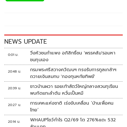
e
tt
p
e
ar
b
er
y
e
o
Li
o
n
k
k
NEWS UPDATE
วิ่งหัวชนกำแพง อภิสิทธิ์ชน 'พรรคส้ม'รอมหา
0:01 น.
ชนทุบเอง
กรมพระศรีสวางควัฒนฯ ทรงรับการทูลเกล้าฯ
20:48 น.
ถวายเงินสมทบ 'กองทุนหทัยทิพย์'
ชาวบ้านผวา รอยเท้าสัตว์ใหญ่กลางสวนทุเรียน
20:39 น.
พบกัดแทะลำต้น หวั่นเป็นหมี
การเคหะแห่งชาติ เร่งขับเคลื่อน ‘บ้านเพื่อคน
20:27 น.
ไทย’
WHAUPโชว์กำไร Q2/69 โต 276%แตะ 532
20:14 น.
ล้านบาท