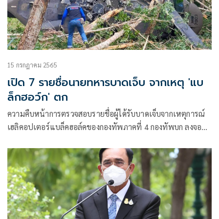
15 กรกฎาคม 2565
เปิด 7 รายชื่อนายทหารบาดเจ็บ จากเหตุ 'แบ
ล็กฮอว์ก' ตก
ความคืบหน้าการตรวจสอบรายชื่อผู้ได้รับบาดเจ็บจากเหตุการณ์
เฮลิคอปเตอร์แบล็คฮอล์คของกองทัพภาคที่ 4 กองทัพบก ลงจอด
ฉุกเฉินกลางสวนยางพาราของชาวบ้านหมู่ที่ 1 บ้านคลองยน
ตำบลวังใหญ่ อำเภอเทพา