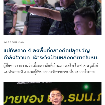
26 ตุลาคม 2567
แม่ทัพภาค 4 ลงพื้นที่กลางดึกปลุกขวัญ
กำลังใจจนท. เฝ้าระวังป่วนหลังคดีตากใบหมด
อายุความ
ผู้สื่อข่าวรายงานว่าเมื่อกลางดึกที่ผ่านมา พลโท ไพศาล หนูสังข์
แม่ทัพภาคที่ 4 และผู้อำนวยการรักษาความมั่นคงภายในภาค 4
ลงพื้นที่ตรวจเยี่ยมให้กำลังใจกำลั