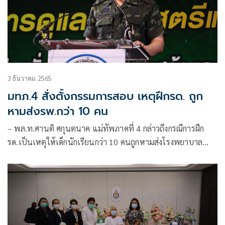
3 ธันวาคม 2565
มทภ.4 สั่งตั้งกรรมการสอบ เหตุฝึกรด. ถูก
หามส่งรพ.กว่า 10 คน
– พล.ท.ศานติ ศกุนตนาค แม่ทัพภาคที่ 4 กล่าวถึงกรณีการฝึก
รด.เป็นเหตุให้เด็กนักเรียนกว่า 10 คนถูกหามส่งโรงพยาบาล
และมีบางคนต้องฟอกไต ที่จังหวัด