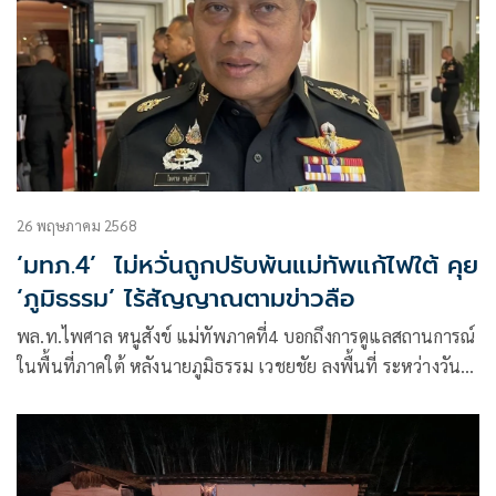
26 พฤษภาคม 2568
‘มทภ.4’ ไม่หวั่นถูกปรับพ้นแม่ทัพแก้ไฟใต้ คุย
‘ภูมิธรรม’ ไร้สัญญาณตามข่าวลือ
พล.ท.ไพศาล หนูสังข์ แม่ทัพภาคที่4 บอกถึงการดูแลสถานการณ์
ในพื้นที่ภาคใต้ หลังนายภูมิธรรม เวชยชัย ลงพื้นที่ ระหว่างวันที่
24-25 พ.ค. ที่ผ่านมา