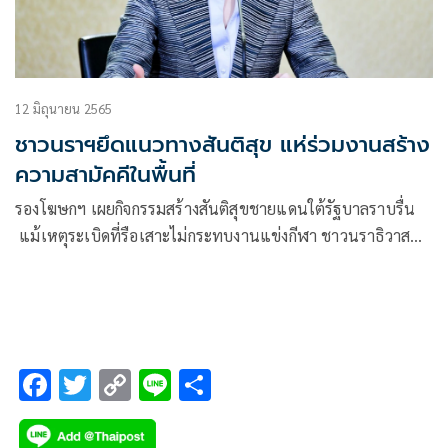
12 มิถุนายน 2565
ชาวนราฯยึดแนวทางสันติสุข แห่ร่วมงานสร้าง
ความสามัคคีในพื้นที่
รองโฆษกฯ เผยกิจกรรมสร้างสันติสุขชายแดนใต้รัฐบาลราบรื่น
แม้เหตุระเบิดที่รือเสาะไม่กระทบงานแข่งกีฬา ชาวนราธิวาสแห่
ร่วมงานคึกคัก
F
T
C
Li
S
ac
wi
o
n
h