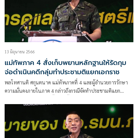
13 มิถุนายน 2566
แม่ทัพภาค 4 สั่งเก็บพยานหลักฐานให้รัดกุม
จ่อดำเนินคดีกลุ่มทำประชามติแยกเอกราช
พลโทศานติ ศกุนตนาค แม่ทัพภาคที่ 4 และผู้อำนวยการรักษา
ความมั่นคงภายในภาค 4 กล่าวถึงกรณีจัดทำประชามติแยก
ปัตตานีว่า ได้ตรวจสอบทั้งหมดตั้งแต่เริ่มเปิดประชุมสัมมนาฯ
และเชื่อมโยงถึงใครแบบค่อยเป็นค่อยไป รวมทั้งสอบถามเจ้า
หน้าที่ทางกฎหมายทุกส่วนเรียบร้อยแล้ว