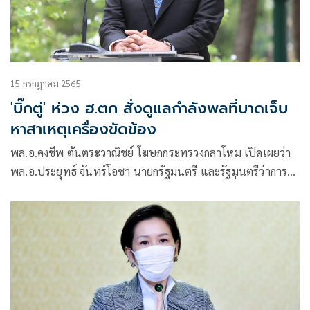
15 กรกฎาคม 2565
'บิ๊กตู่' ห่วง ฮ.ตก สั่งดูแลกำลังพลที่บาดเจ็บ
หาสาเหตุเครื่องขัดข้อง
พล.อ.คงชีพ ตันตระวาณิชย์ โฆษกกระทรวงกลาโหม เปิดเผยว่า
พล.อ.ประยุทธ์ จันทร์โอชา นายกรัฐมนตรี และรัฐมนตรีว่าการ
กระทรวงกลาโหม แสดงความเป็นห่วงแม่ทัพภาคที่่ 4 /
ผอ.รมน.ภาค 4