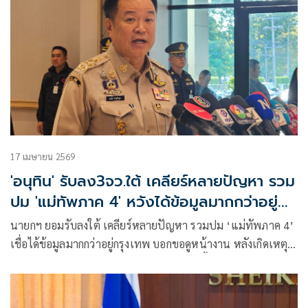
17 เมษายน 2569
'อนุทิน' รับลง3จว.ใต้ เคลียร์​หลายปัญหา รวม
ปม 'แม่ทัพภาค 4' หวังได้ข้อมูลมากกว่าอยู่ก
ทม.
นายกฯ ยอมรับลงใต้ เคลียร์​หลายปัญหา รวมปม ‘แม่ทัพภาค 4’
เชื่อได้ข้อมูลมากกว่าอยู่กรุงเทพ​​ บอกขอดูหน้างาน หลังเกิดเหตุ
ความไม่สงบหลายจุด ขอโฟกัส เรื่องพัฒนาพื้นที่-จัดสรรงบ
ประมาณ ให้เกิดความสะดวก-ความเจริญ​เป็นสำคัญ