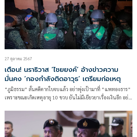
27 ตุลาคม 2567
เตือน! นราธิวาส ‘ไชยยงค์’ อ้างข่าวความ
มั่นคง ‘กองกำลังติดอาวุธ’ เตรียมก่อเหตุ
“ภูมิธรรม” ลั่นคดีตากใบจบแล้ว อย่าพุ่งเป้ามาที่ “แพทองธาร”
เพราะขณะเกิดเหตุอายุ 10 ขวบ ยันไม่มีเยียวยาเรื่องเงินอีก อย่า
ต่อความยาวสาวความยืดไม่มีข้อยุติ