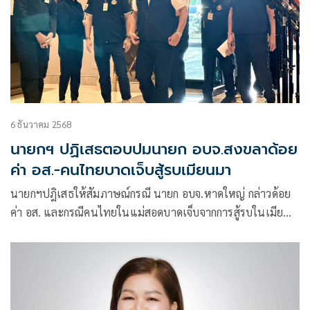
6 ธันวาคม 2568
นายกฯ ปฏิเสธตอบปมนายก อบจ.สงขลาด้อย
ค่า อส.-คนไทยบาดเจ็บสู้รบเมียนมา
นายกฯปฎิเสธให้สัมภาษณ์กรณี นายก อบจ.หาดใหญ่ กล่าวด้อย
ค่า อส. และกรณีคนไทยในแม่สอดบาดเจ็บจากการสู้รบในเมีย
นมา