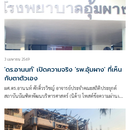
3 เมษายน 2569
'ดร.อานนท์' เปิดความจริง 'รพ.อุ้มผาง' ที่เห็น
กับตาตัวเอง
ผศ.ดร.อานนท์ ศักดิ์วรวิชญ์ อาจารย์ประจำคณะสถิติประยุกต์
สถาบันบัณฑิตพัฒนบริหารศาสตร์ (นิด้า) โพสต์ข้อความผ่านเฟ
ซบุ๊กว่า “ผมเข้าใจว่าพี่น้องชาวไทยหลายคนรู้สึกไม่ดีที่โรง
พยาบาลอุ้มผาง รักษาพี่น้องชาวพม่าเยอะมาก