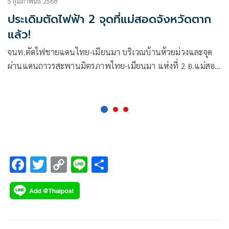
5 กุมภาพันธ์ 2568
ประเดิมตัดไฟฟ้า 2 จุดที่แม่สอดจังหวัดตาก
แล้ว!
จนท.ตัดไฟชายแดนไทย-เมียนมา บริเวณบ้านห้วยม่วงและจุด
ผ่านแดนถาวรสะพานมิตรภาพไทย-เมียนมา แห่งที่ 2 อ.แม่สอด
จ.ตาก
F
T
C
Li
S
ac
wi
o
n
h
e
tt
p
e
ar
b
er
y
e