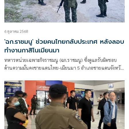
6 ตุลาคม 2568
'ฉก.ราชมนู' ช่วยคนไทยกลับประเทศ หลังลอบ
ทำงานกาสิโนเมียนมา
ทหารหน่วยเฉพาะกิจราชมนู (ฉก.ราชมนู) ซึ่งดูแลรับผิดชอบ
ด้านความมั่นคงชายแดนไทย-เมียนมา 5 อำเภอชายแดนจังหวัด
ตาก ( อ.แม่สอด-แม่ระมาด-พบพระ-อุ้มผาง และ อ.ท่าสองยาง)