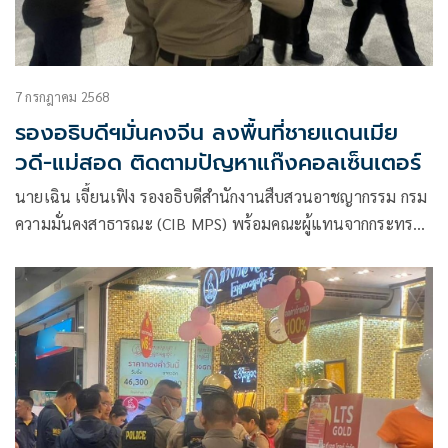
7 กรกฎาคม 2568
รองอธิบดีฯมั่นคงจีน ลงพื้นที่ชายแดนเมีย
วดี-แม่สอด ติดตามปัญหาแก๊งคอลเซ็นเตอร์
นายเฉิน เจี้ยนเฟิง รองอธิบดีสำนักงานสืบสวนอาชญากรรม กรม
ความมั่นคงสาธารณะ (CIB MPS) พร้อมคณะผู้แทนจากกระทรวง
ความมั่นคงสาธารณะจีน