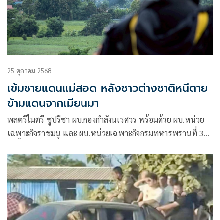
25 ตุลาคม 2568
เข้มชายแดนแม่สอด หลังชาวต่างชาติหนีตาย
ข้ามแดนจากเมียนมา
พลตรีไมตรี ชูปรีชา ผบ.กองกำลังนเรศวร พร้อมด้วย ผบ.หน่วย
เฉพาะกิจราชมนู และ ผบ.หน่วยเฉพาะกิจกรมทหารพรานที่ 35
ลงพื้