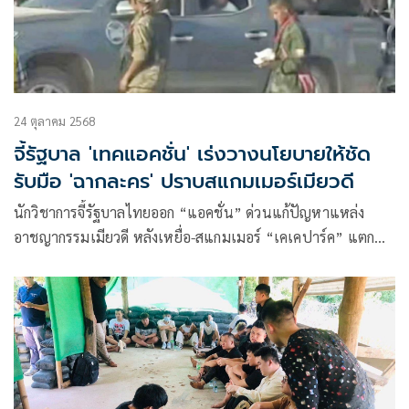
24 ตุลาคม 2568
จี้รัฐบาล 'เทคแอคชั่น' เร่งวางนโยบายให้ชัด
รับมือ 'ฉากละคร' ปราบสแกมเมอร์เมียวดี
นักวิชาการจี้รัฐบาลไทยออก “แอคชั่น” ด่วนแก้ปัญหาแหล่ง
อาชญากรรมเมียวดี หลังเหยื่อ-สแกมเมอร์ “เคเคปาร์ค” แตก
กระเจิงทะลักเข้าชายแดนแม่สอด แนะ 4 ข้อ-ระดมสมองสร้าง
ยุทธศาสตร์ให้ชัดเจน-เลิกเลี้ยงไข้