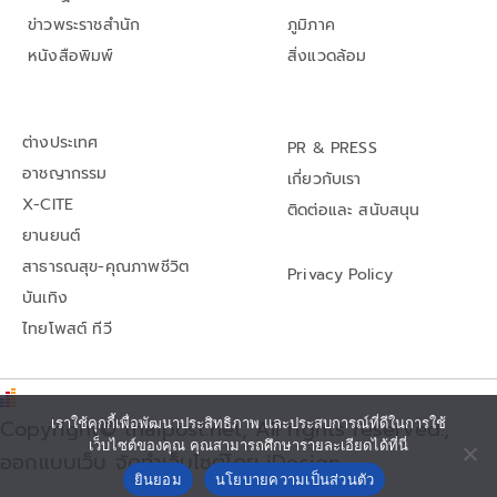
ข่าวพระราชสำนัก
ภูมิภาค
หนังสือพิมพ์
สิ่งแวดล้อม
ต่างประเทศ
PR & PRESS
อาชญากรรม
เกี่ยวกับเรา
X-CITE
ติดต่อและ สนับสนุน
ยานยนต์
สาธารณสุข-คุณภาพชีวิต
Privacy Policy
บันเทิง
ไทยโพสต์ ทีวี
Copyright© thaipost.net, All rights reserved.,
เราใช้คุกกี้เพื่อพัฒนาประสิทธิภาพ และประสบการณ์ที่ดีในการใช้
เว็บไซต์ของคุณ คุณสามารถศึกษารายละเอียดได้ที่นี่
ออกแบบเว็บ จัดทำเว็บไซต์โดย iDesign
ยินยอม
นโยบายความเป็นส่วนตัว