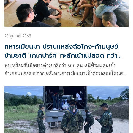
23 ตุลาคม 2568
ทหารเมียนมา ปราบแหล่งฉ้อโกง-ค้ามนุษย์
ข้ามชาติ 'เคเคปาร์ค' ทะลักเข้าแม่สอด กว่า
600 คน
ทบ.พร้อมรับมือชาวต่างชาติกว่า 600 คน หนีข้ามแดนเข้า
อำเภอแม่สอด จ.ตาก หลังทางการเมียนมาเข้าตรวจสอบโครงการ
เขตเศรษฐกิจพิเศษจีน KK-Park อำเภอเมียวดี รัฐกะเหรี่ยง