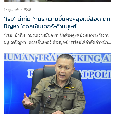
16 กุมภาพันธ์ 2568
‘โรม’ นำทีม ‘กมธ.ความมั่นคงฯลุยแม่สอด ถก
ปัญหา 'คอลเซ็นเตอร์-ค้ามนุษย์'
‘โรม’ นำทีม ‘กมธ.ความมั่นคงฯ’ ปิดห้องคุยหน่วยเฉพาะกิจราช
มนู ถกปัญหา ‘คอลเซ็นเตอร์-ค้ามนุษย์’ พร้อมให้กำลังเจ้าหน้าที่
บอก กำลังต่อสู้กับแก๊งอาชญากรรมที่ใหญ่ที่สุดในโลก หวัง ร่วมมือ
กันช่วยอุดช่องโหว่แก้ปัญหาระยะยาว