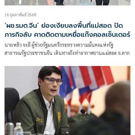
16 กุมภาพันธ์ 2568
‘ผช.รมต.จีน’ ย่องเงียบลงพื้นที่แม่สอด ปิด
ภารกิจลับ คาดติดตามเหยื่อแก๊งคอลเซ็นเตอร์
นายหลิว จงอี ผู้ช่วยรัฐมนตรีกระทรวงความมั่นคงแห่งรัฐ
สาธารณรัฐประชาชนจีน เดินทางถึงท่าอากาศยานแม่สอด จ.ตาก