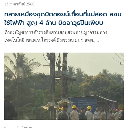
13 กุมภาพันธ์ 2568
ทลายเหมืองขุดบิตคอยน์เถื่อนที่แม่สอด ลอบ
ใช้ไฟฟ้า สูญ 4 ล้าน ยึดอาวุธปืนเพียบ
ที่กองบัญชาการตำรวจสืบสวนสอบสวนอาชญากรรมทาง
เทคโนโลยี พล.ต.ท.ไตรรงค์ ผิวพรรณ ผบช.สอท.,
พล.ต.ต.วิวัฒน์ คำชำนาญ รอง ผบช.สอท., พล.ต.ต.ทินกร รังมา
ตย์ รอง ผบช.สอท. และ พล.ต.ต.กฤตัชญ์ บำรุงรัตนยศ
ผบก.สอท.4