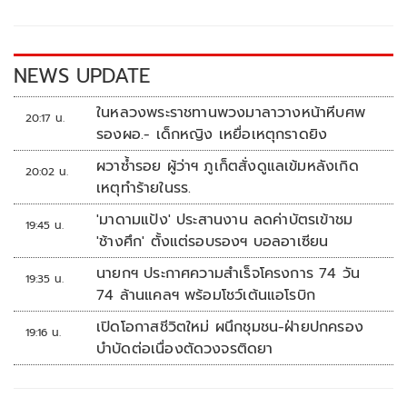
o
Li
o
n
k
k
NEWS UPDATE
ในหลวงพระราชทานพวงมาลาวางหน้าหีบศพ
20:17 น.
รองผอ.- เด็กหญิง เหยื่อเหตุกราดยิง
ผวาซ้ำรอย ผู้ว่าฯ ภูเก็ตสั่งดูแลเข้มหลังเกิด
20:02 น.
เหตุทำร้ายในรร.
'มาดามแป้ง' ประสานงาน ลดค่าบัตรเข้าชม
19:45 น.
'ช้างศึก' ตั้งแต่รอบรองฯ บอลอาเซียน
นายกฯ ประกาศความสำเร็จโครงการ 74 วัน
19:35 น.
74 ล้านแคลฯ พร้อมโชว์เต้นแอโรบิก
เปิดโอกาสชีวิตใหม่ ผนึกชุมชน-ฝ่ายปกครอง
19:16 น.
บำบัดต่อเนื่องตัดวงจรติดยา