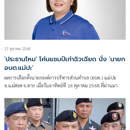
27 ตุลาคม 2568
'ประธานไหม' โค่นแชมป์เก่าฉิวเฉียด นั่ง 'นายก
อบต.แม่ปะ'
ผลการเลือกตั้งนายกองค์การบริหารส่วนตำบล (อบต.) แม่ปะ
อ.แม่สอด จ.ตาก เมื่อวันอาทิตย์ที่ 26 ตุลาคม 2568 ที่ผ่านมา