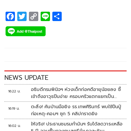
F
T
C
Li
S
ac
wi
o
n
h
e
tt
p
e
ar
b
er
y
e
o
Li
o
n
k
k
NEWS UPDATE
อธิบดีกรมพินิจฯ ห่วงเด็กก่อคดีอายุน้อยลง ชี้
16:22 น.
เข้าถึงอาวุธปืนง่าย ครอบครัวแตกแยกเป็น
ชนวนสำคัญ
ตะลึง! ค้นบ้านมือยิง รร.เทพศิรินทร์ พบใช้ปืนปู่
16:19 น.
ก่อเหตุ-คอมฯ ซุก 5 คลิปกราดยิง
ให้จริง! ประธานชมรมกำนันฯ รับได้ลดวาระเหลือ
16:02 น.