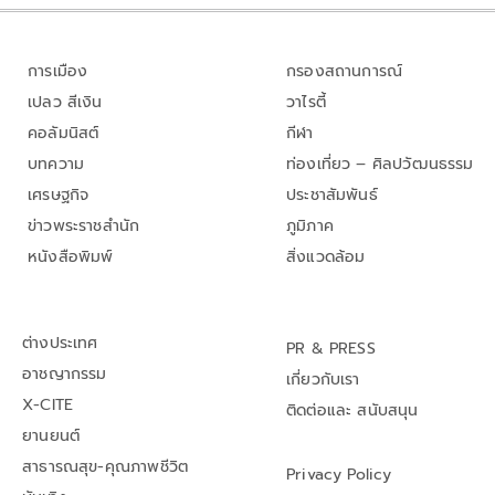
การเมือง
กรองสถานการณ์
เปลว สีเงิน
วาไรตี้
คอลัมนิสต์
กีฬา
บทความ
ท่องเที่ยว – ศิลปวัฒนธรรม
เศรษฐกิจ
ประชาสัมพันธ์
ข่าวพระราชสำนัก
ภูมิภาค
หนังสือพิมพ์
สิ่งแวดล้อม
ต่างประเทศ
PR & PRESS
อาชญากรรม
เกี่ยวกับเรา
X-CITE
ติดต่อและ สนับสนุน
ยานยนต์
สาธารณสุข-คุณภาพชีวิต
Privacy Policy