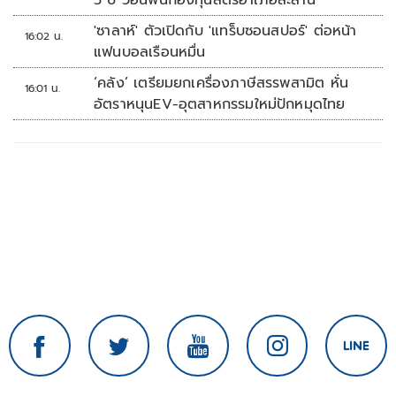
5 ปี วอนฟื้นกองทุนสตรีอำเภอละล้าน
'ซาลาห์' ตัวเปิดกับ 'แทร็บซอนสปอร์' ต่อหน้า
16:02 น.
แฟนบอลเรือนหมื่น
‘คลัง’ เตรียมยกเครื่องภาษีสรรพสามิต หั่น
16:01 น.
อัตราหนุนEV-อุตสาหกรรมใหม่ปักหมุดไทย