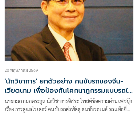
20 พฤษภาคม 2569
'นักวิชาการ' ยกตัวอย่าง คนขับรถของจีน-
เวียดนาม เพื่อป้องกันโศกนาฎกรรมแบบรถไฟ
ชนรถเมล์
นายกมล กมลตระกูล นักวิชาการอิสระ โพสต์ข้อความผ่านเฟซบุ๊ก
เรื่อง การดูแลไรเดอร์ คนขับรถส่งพัศดุ คนขับรถเมล์ รถแท๊กซี่
คนขับรถสาธารณะของจีนและเวียดนาม (เพื่อป้องกันโศกนาฎ
กรรมแบบรถไฟชนรถเมล์ในไทย) มีเนื้อหาดังนี้