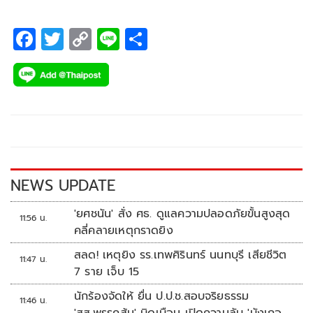
F
T
C
Li
S
ac
wi
o
n
h
e
tt
p
e
ar
b
er
y
e
o
Li
o
n
k
k
NEWS UPDATE
'ยศชนัน' สั่ง ศธ. ดูแลความปลอดภัยขั้นสูงสุด
11:56 น.
คลี่คลายเหตุกราดยิง
สลด! เหตุยิง รร.เทพศิรินทร์ นนทบุรี เสียชีวิต
11:47 น.
7 ราย เจ็บ 15
นักร้องจัดให้ ยื่น ป.ป.ช.สอบจริยธรรม
11:46 น.