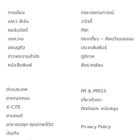
การเมือง
กรองสถานการณ์
เปลว สีเงิน
วาไรตี้
คอลัมนิสต์
กีฬา
บทความ
ท่องเที่ยว – ศิลปวัฒนธรรม
เศรษฐกิจ
ประชาสัมพันธ์
ข่าวพระราชสำนัก
ภูมิภาค
หนังสือพิมพ์
สิ่งแวดล้อม
ต่างประเทศ
PR & PRESS
อาชญากรรม
เกี่ยวกับเรา
X-CITE
ติดต่อและ สนับสนุน
ยานยนต์
สาธารณสุข-คุณภาพชีวิต
Privacy Policy
บันเทิง