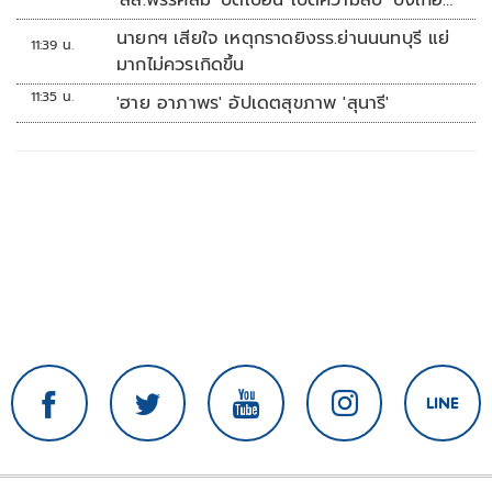
'สส.พรรคส้ม' บิดเบือน เปิดความลับ 'บังเกอร์
ทหาร'
นายกฯ เสียใจ เหตุกราดยิงรร.ย่านนนทบุรี แย่
11:39 น.
มากไม่ควรเกิดขึ้น
11:35 น.
'ฮาย อาภาพร' อัปเดตสุขภาพ 'สุนารี'