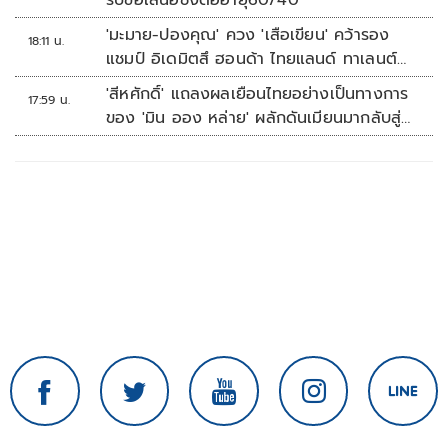
รับข้อเสนอชงต่ออายุ60/40
'มะมาย-ปองคุณ' ควง 'เสือเขียน' คว้ารอง
18:11 น.
แชมป์ อิเดมิตสึ ฮอนด้า ไทยแลนด์ ทาเลนต์
คัพ สนาม 3
'สีหศักดิ์' แถลงผลเยือนไทยอย่างเป็นทางการ
17:59 น.
ของ 'มิน ออง หล่าย' ผลักดันเมียนมากลับสู่
อาเซียน