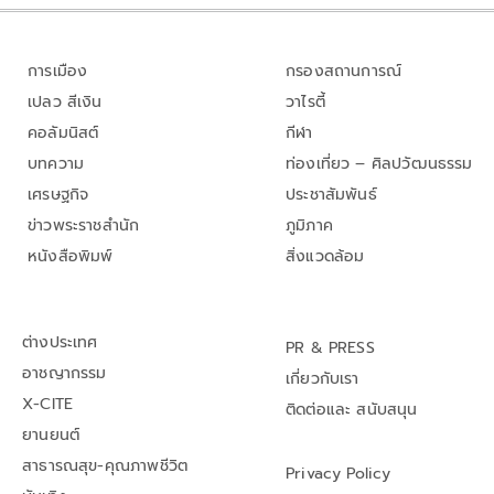
การเมือง
กรองสถานการณ์
เปลว สีเงิน
วาไรตี้
คอลัมนิสต์
กีฬา
บทความ
ท่องเที่ยว – ศิลปวัฒนธรรม
เศรษฐกิจ
ประชาสัมพันธ์
ข่าวพระราชสำนัก
ภูมิภาค
หนังสือพิมพ์
สิ่งแวดล้อม
ต่างประเทศ
PR & PRESS
อาชญากรรม
เกี่ยวกับเรา
X-CITE
ติดต่อและ สนับสนุน
ยานยนต์
สาธารณสุข-คุณภาพชีวิต
Privacy Policy