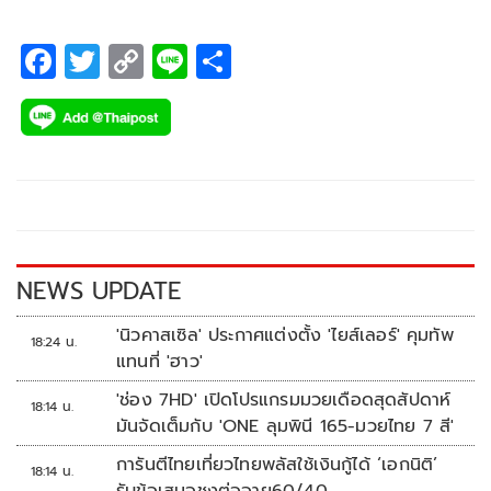
F
T
C
Li
S
ac
wi
o
n
h
e
tt
p
e
ar
b
er
y
e
o
Li
o
n
k
k
NEWS UPDATE
'นิวคาสเซิล' ประกาศแต่งตั้ง 'ไยส์เลอร์' คุมทัพ
18:24 น.
แทนที่ 'ฮาว'
'ช่อง 7HD' เปิดโปรแกรมมวยเดือดสุดสัปดาห์
18:14 น.
มันจัดเต็มกับ 'ONE ลุมพินี 165-มวยไทย 7 สี'
การันตีไทยเที่ยวไทยพลัสใช้เงินกู้ได้ ‘เอกนิติ’
18:14 น.