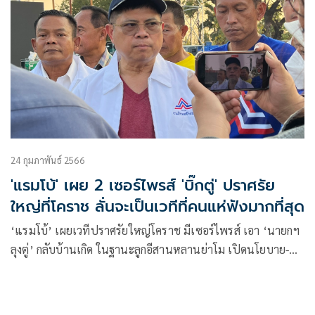
24 กุมภาพันธ์ 2566
'แรมโบ้' เผย 2 เซอร์ไพรส์ 'บิ๊กตู่' ปราศรัย
ใหญ่ที่โคราช ลั่นจะเป็นเวทีที่คนแห่ฟังมากที่สุด
‘แรมโบ้’ เผยเวทีปราศรัยใหญ่โคราช มีเซอร์ไพรส์ เอา ‘นายกฯ
ลุงตู่’ กลับบ้านเกิด ในฐานะลูกอีสานหลานย่าโม เปิดนโยบาย-
แคมเปญใหม่ และจะเป็นเวทีที่ประชาชนฟังการปราศรัยมาก
ที่สุด