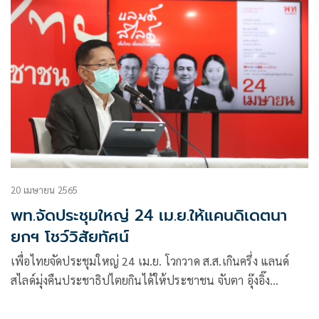
20 เมษายน 2565
พท.จัดประชุมใหญ่ 24 เม.ย.ให้แคนดิเดตนา
ยกฯ โชว์วิสัยทัศน์
เพื่อไทยจัดประชุมใหญ่ 24 เม.ย. โวกวาด ส.ส.เกินครึ่ง แลนด์
สไลด์มุ่งคืนประชาธิปไตยกินได้ให้ประชาชน จับตา อุ๊งอิ๊ง
ถ่ายทอดวิสัยทัศน์ให้ ส.ส.