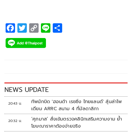
F
T
C
Li
S
ac
wi
o
n
h
e
tt
p
e
ar
b
er
y
e
o
Li
o
n
k
k
NEWS UPDATE
ทัพนักบิด 'ฮอนด้า เรซซิ่ง ไทยแลนด์' ลุ้นล่าโพ
20:43 น.
เดียม ARRC สนาม 4 ที่มัลดาลิกา
‘ศุภมาส’ สั่งเข้มตรวจคลินิกเสริมความงาม ย้ำ
20:32 น.
โฆษณาราคาต้องจ่ายจริง