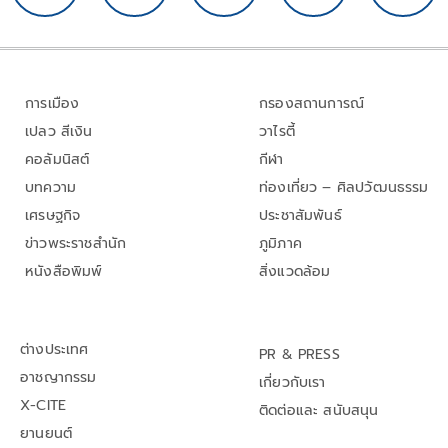
การเมือง
กรองสถานการณ์
เปลว สีเงิน
วาไรตี้
คอลัมนิสต์
กีฬา
บทความ
ท่องเที่ยว – ศิลปวัฒนธรรม
เศรษฐกิจ
ประชาสัมพันธ์
ข่าวพระราชสำนัก
ภูมิภาค
หนังสือพิมพ์
สิ่งแวดล้อม
ต่างประเทศ
PR & PRESS
อาชญากรรม
เกี่ยวกับเรา
X-CITE
ติดต่อและ สนับสนุน
ยานยนต์