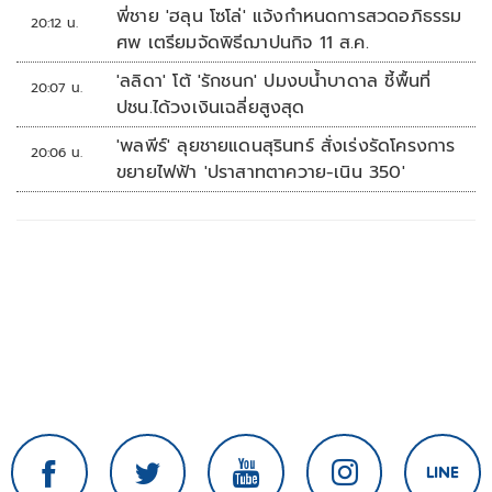
พี่ชาย 'ฮลุน โซโล่' แจ้งกำหนดการสวดอภิธรรม
20:12 น.
ศพ เตรียมจัดพิธีฌาปนกิจ 11 ส.ค.
'ลลิดา' โต้ 'รักชนก' ปมงบน้ำบาดาล ชี้พื้นที่
20:07 น.
ปชน.ได้วงเงินเฉลี่ยสูงสุด
'พลพีร์' ลุยชายแดนสุรินทร์ สั่งเร่งรัดโครงการ
20:06 น.
ขยายไฟฟ้า 'ปราสาทตาควาย-เนิน 350'