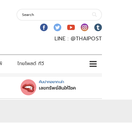
LINE : @THAIPOST
พ์
ไทยโพสต์ ทีวี
คันปากอยากเล่า
เลขทรัพย์สินให้โชค