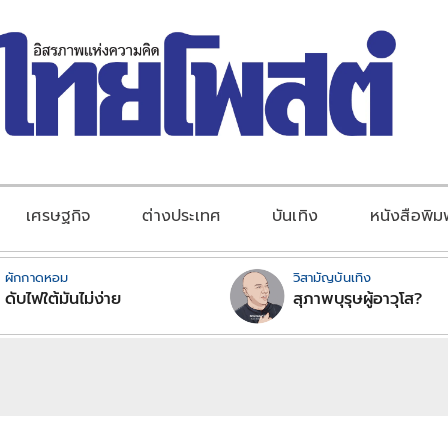
เศรษฐกิจ
ต่างประเทศ
บันเทิง
หนังสือพิม
ผักกาดหอม
วิสามัญบันเทิง
ดับไฟใต้มันไม่ง่าย
สุภาพบุรุษผู้อาวุโส?