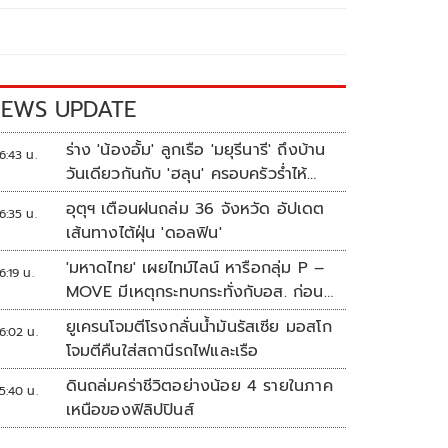
EWS UPDATE
ร่าง 'น้องอั้ม' ลูกเรือ 'มยุรีนารี' ถึงบ้าน
6:43 น.
วันเดียวกันกับ 'ฮลุน' ครอบครัวร่ำไห้
เผยฝันอยากเป็นทหารเรือ
อุตุฯ เตือนฝนถล่ม 36 จังหวัด อัปเดต
6:35 น.
เส้นทางไต้ฝุ่น 'ดอลฟิน'
'มหาดไทย' เผยไทม์ไลน์ หารือกลุ่ม P –
6:19 น.
MOVE มีเหตุกระทบกระทั่งกับอส. ก่อน
พาส่งขึ้นรถกลับ
ยูเครนโจมตีโรงกลั่นน้ำมันรัสเซีย มอสโก
6:02 น.
โจมตีคืนใส่สถานีรถไฟและเรือ
ดินถล่มคร่าชีวิตอย่างน้อย 4 รายในภาค
5:40 น.
เหนือของฟิลิปปินส์