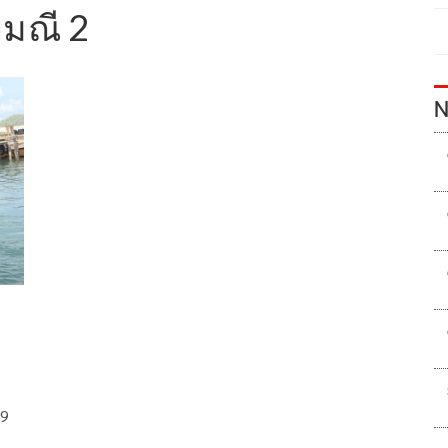
ยมณี 2
N
 9