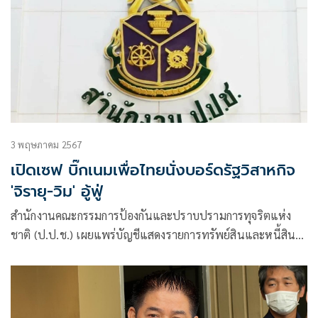
3 พฤษภาคม 2567
เปิดเซฟ บิ๊กเนมเพื่อไทยนั่งบอร์ดรัฐวิสาหกิจ
'จิรายุ-วิม' อู้ฟู่
สำนักงานคณะกรรมการป้องกันและปราบปรามการทุจริตแห่ง
ชาติ (ป.ป.ช.) เผยแพร่บัญชีแสดงรายการทรัพย์สินและหนี้สิน
ของผู้ดำรงตำแหน่งทางการเมืองหลายราย รายชื่อน่าสนใจ นาย
จิรายุ ห่วงทรัพย์ อดีต สส.กทม. พรรคเพื่อไทย กรณีเข้ารับ
ตำแหน่งกรรมการบริหารกิจการของ