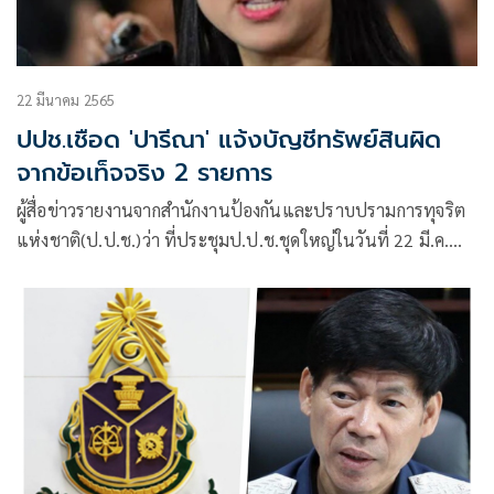
22 มีนาคม 2565
ปปช.เชือด 'ปารีณา' แจ้งบัญชีทรัพย์สินผิด
จากข้อเท็จจริง 2 รายการ
ผู้สื่อข่าวรายงานจากสำนักงานป้องกันและปราบปรามการทุจริต
แห่งชาติ(ป.ป.ช.)ว่า ที่ประชุมป.ป.ช.ชุดใหญ่ในวันที่ 22 มี.ค.
พิจารณากรณีการกล่าวหาน.ส.ปารีณา ไกรคุปต์ ส.ส.ราชบุรี
พรรคพลังประชารัฐ ปกปิดบัญชีทรัพย์สินและหนี้สินอันเป็นเท็จ
ต่อป.ป.ช. จากการไต่สวนพบว่า น.ส.ปา