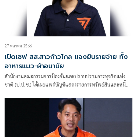
27 ตุลาคม 2566
เปิดเซฟ สส.สาวก้าวไกล แจงยิบรายจ่าย ทั้ง
อาหารแมว-ผ้าอนามัย
สำนักงานคณะกรรมการป้องกันและปราบปรามการทุจริตแห่ง
ชาติ (ป.ป.ช.) ได้เผยแพร่บัญชีแสดงรายการทรัพย์สินและหนี้สิน
ผู้ดำรงตำแหน่ง