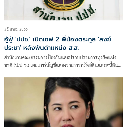
3 มีนาคม 2566
อู้ฟู่ 'ปปช.' เปิดเซฟ 2 พี่น้องตระกูล 'สงฆ์
ประชา' หลังพ้นตำแหน่ง ส.ส.
สำนักงานคณะกรรมการป้องกันและปราบปรามการทุจริตแห่ง
ชาติ (ป.ป.ช.) เผยแพร่บัญชีแสดงรายการทรัพย์สินและหนี้สิน
ของผู้ดำรงตำแหน่ง