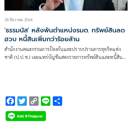
28 ธันวาคม 2564
'ธรรมนัส' หลังพ้นตำแหน่งรมต. ทรัพย์สินลด
ฮวบ หนี้สินเพิ่มกว่าร้อยล้าน
สำนักงานคณะกรรมการป้องกันและปราบปรามการทุจริตแห่ง
ชาติ (ป.ป.ช.) เผยแพร่บัญชีแสดงรายการทรัพย์สินและหนี้สิน
ของผู้ดำรงตำแหน่งระดับสูงหลายราย
F
T
C
Li
S
ac
wi
o
n
h
e
tt
p
e
ar
b
er
y
e