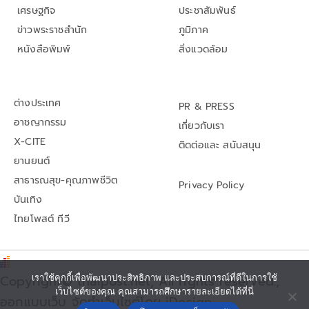
เศรษฐกิจ
ประชาสัมพันธ์
ข่าวพระราชสำนัก
ภูมิภาค
หนังสือพิมพ์
สิ่งแวดล้อม
ต่างประเทศ
PR & PRESS
อาชญากรรม
เกี่ยวกับเรา
X-CITE
ติดต่อและ สนับสนุน
ยานยนต์
สาธารณสุข-คุณภาพชีวิต
Privacy Policy
บันเทิง
ไทยโพสต์ ทีวี
Copyright© thaipost.net, All rights reserved.,
เราใช้คุกกี้เพื่อพัฒนาประสิทธิภาพ และประสบการณ์ที่ดีในการใช้
เว็บไซต์ของคุณ คุณสามารถศึกษารายละเอียดได้ที่นี่
ออกแบบเว็บ จัดทำเว็บไซต์โดย iDesign