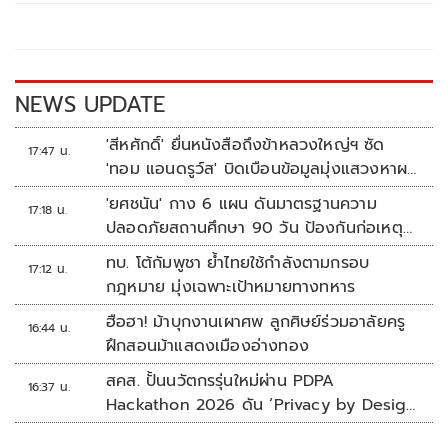
o
Li
o
n
k
k
NEWS UPDATE
'สีหศักดิ์' ยื่นหนังสือถึงข้าหลวงใหญ่ฯ ซัด
17:47 น.
'ทอม แอนดรูว์ส' บิดเบือนข้อมูลมุ่งแสวงหาผล
ประโยชน์ทางการเมือง
'ยศชนัน' กาง 6 แผน ดันมาตรฐานความ
17:18 น.
ปลอดภัยสถานศึกษา 90 วัน ป้องกันก่อเหตุ
รุนแรง
ทบ. โต้กัมพูชา ย้ำไทยใช้กำลังตามกรอบ
17:12 น.
กฎหมาย มุ่งเฉพาะเป้าหมายทางทหาร
ฮือฮา! ม้าบุกงานเผาศพ ลูกศิษย์ร่วมอาลัยครู
16:44 น.
ฝึกสอนม้าแสดงเมืองอ่างทอง
สคส. ปั้นนวัตกรรุ่นใหม่ผ่าน PDPA
16:37 น.
Hackathon 2026 ดัน ‘Privacy by Design
for all’ สู่โซลูชันคุ้มครองข้อมูลส่วนบุคคลที่