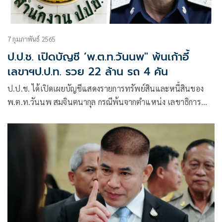
7 กุมภาพันธ์ 2565
ป.ป.ช. เปิดบัญชี ‘พ.ต.ท.วันนพ" พ้นเก้าอี้
เลขาฯป.ป.ท. รวย 22 ล้าน รถ 4 คัน
ป.ป.ช. ได้เปิดเผยบัญชีแสดงรายการทรัพย์สินและหนี้สินของ
พ.ต.ท.วันนพ สมจินตนากุล กรณีพ้นจากตำแหน่ง เลขาธิการ
คณะกรรมการป้องกันและปราบปรามการทุจริตในภาครัฐ
(ป.ป.ท.)