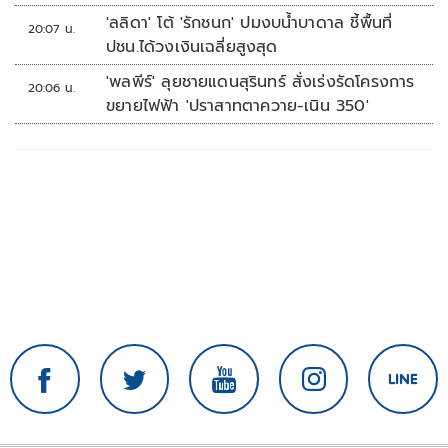
'ลลิดา' โต้ 'รักชนก' ปมงบน้ำบาดาล ชี้พื้นที่
20:07 น.
ปชน.ได้วงเงินเฉลี่ยสูงสุด
'พลพีร์' ลุยชายแดนสุรินทร์ สั่งเร่งรัดโครงการ
20:06 น.
ขยายไฟฟ้า 'ปราสาทตาควาย-เนิน 350'