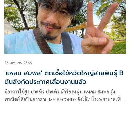
26 เมษายน 2566
'แหลม สมพล' ติดเชื้อไข้หวัดใหญ่สายพันธุ์ B
ต้นสังกัดประกาศเลื่อนงานแล้ว
มีอาการไข้สูง ปวดหัว ปวดตัว นักร้องหนุ่ม แหลม-สมพล รุ่ง
พาณิชย์ ศิลปินจากค่าย ME RECORDS จึงได้ไปโรงพยาบาลเพื่อ
ตรวจดูอาการ ล่าสุดแพทย์วินิจฉัยว่าติดเชื้อไข้หวัดใหญ่ สาย
พันธุ์ B ทางค่ายจึงขอเลื่อนการแสดงของแหลมในเดือนนี้ออกไป
ก่อน