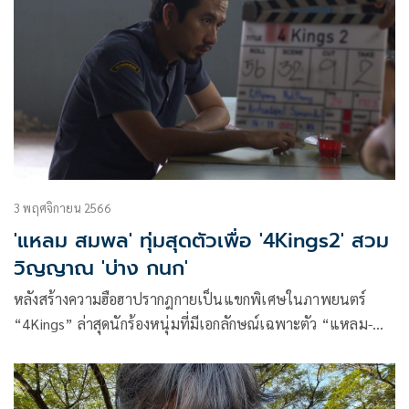
3 พฤศจิกายน 2566
'แหลม สมพล' ทุ่มสุดตัวเพื่อ '4Kings2' สวม
วิญญาณ 'บ่าง กนก'
หลังสร้างความฮือฮาปรากฎกายเป็นแขกพิเศษในภาพยนตร์
“4Kings” ล่าสุดนักร้องหนุ่มที่มีเอกลักษณ์เฉพาะตัว “แหลม-
สมพล รุ่งพาณิชย์” ตัดสินใจรับงานแสดงภาพยนตร์ฟอร์มายักษ์
“4Kings2” กำกับโดย “พุฒ-พุฒิพงษ์ นาคทอง” ผลงานเรื่อง
ล่าสุดของ “เนรมิตรหนัง ฟิล์ม”