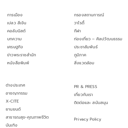
การเมือง
กรองสถานการณ์
เปลว สีเงิน
วาไรตี้
คอลัมนิสต์
กีฬา
บทความ
ท่องเที่ยว – ศิลปวัฒนธรรม
เศรษฐกิจ
ประชาสัมพันธ์
ข่าวพระราชสำนัก
ภูมิภาค
หนังสือพิมพ์
สิ่งแวดล้อม
ต่างประเทศ
PR & PRESS
อาชญากรรม
เกี่ยวกับเรา
X-CITE
ติดต่อและ สนับสนุน
ยานยนต์
สาธารณสุข-คุณภาพชีวิต
Privacy Policy
บันเทิง