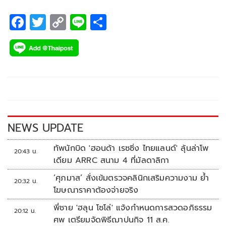
F
T
C
Li
S
ac
wi
o
n
h
e
tt
p
e
ar
b
er
y
e
o
Li
o
n
k
k
NEWS UPDATE
ทัพนักบิด 'ฮอนด้า เรซซิ่ง ไทยแลนด์' ลุ้นล่าโพ
20:43 น.
เดียม ARRC สนาม 4 ที่มัลดาลิกา
‘ศุภมาส’ สั่งเข้มตรวจคลินิกเสริมความงาม ย้ำ
20:32 น.
โฆษณาราคาต้องจ่ายจริง
พี่ชาย 'ฮลุน โซโล่' แจ้งกำหนดการสวดอภิธรรม
20:12 น.
ศพ เตรียมจัดพิธีฌาปนกิจ 11 ส.ค.