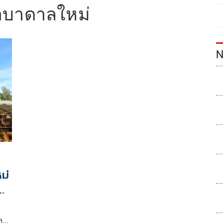
ำบาดาลใหม่
N
ม่
ล