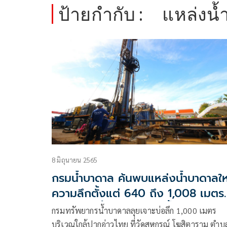
ป้ายกำกับ :
แหล่งน้
8 มิถุนายน 2565
กรมน้ำบาดาล ค้นพบแหล่งน้ำบาดาลให
ความลึกตั้งแต่ 640 ถึง 1,008 เมตร
จำนวน 5 ชั้น คาดว่าจะมีน้ำบาดาล
กรมทรัพยากรน้ำบาดาลลุยเจาะบ่อลึก 1,000 เมตร
คุณภาพน้ำจืดปริมาณมหาศาล
บริเวณใกล้ปากอ่าวไทย ที่วัดสหกรณ์ โฆสิตาราม ตำบ