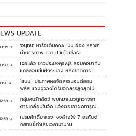
EWS UPDATE
'อนุทิน' หารือเต็มคณะ 'มิน อ่อง หล่าย'
13:05 น.
ย้ำมิตรภาพ-ความไว้เนื้อเชื่อใจ
เจอแล้ว ชาวประมงคุระบุรี ลอยคอมากับ
13:03 น.
แกลลอนขึ้นฝั่งระนอง หลังขาดการ
ติดต่อหลายวัน
‘สบน.’ ประกาศผลจัดสรรบอนด์ออม
13:01 น.
พลัส แจงผู้จองได้รับจัดสรรสูงสุดไม่
เกิน117,000บาท
กลุ่มคนรักสัตว์ พบหมาแมวถูกวางยา
12:39 น.
ตายเกลื่อนในวัด แจ้งตร.เอาผิดทารุณ
สัตว์
เปรมศักดิ์มาแรง! ชงล้างไพ่ 7 อรหันต์
12:39 น.
กสทช.ชี้ทำเสียเวลามานาน