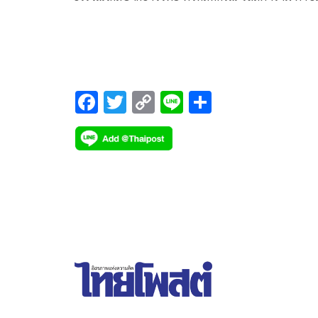
โคกขาม อำเภอเมืองสมุทรสาคร
F
T
C
Li
S
ac
wi
o
n
h
e
tt
p
e
ar
b
er
y
e
o
Li
o
n
k
k