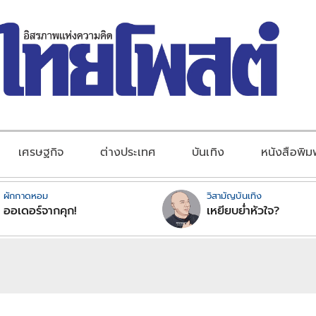
เศรษฐกิจ
ต่างประเทศ
บันเทิง
หนังสือพิม
ผักกาดหอม
วิสามัญบันเทิง
ออเดอร์จากคุก!
เหยียบย่ำหัวใจ?