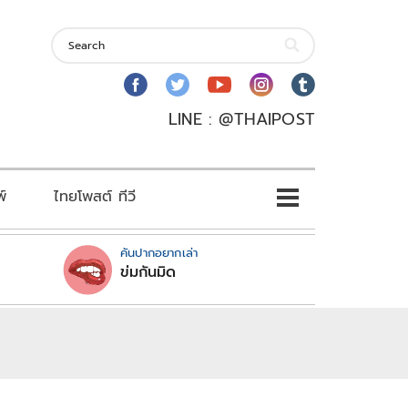
LINE : @THAIPOST
พ์
ไทยโพสต์ ทีวี
คันปากอยากเล่า
ข่มกันมิด