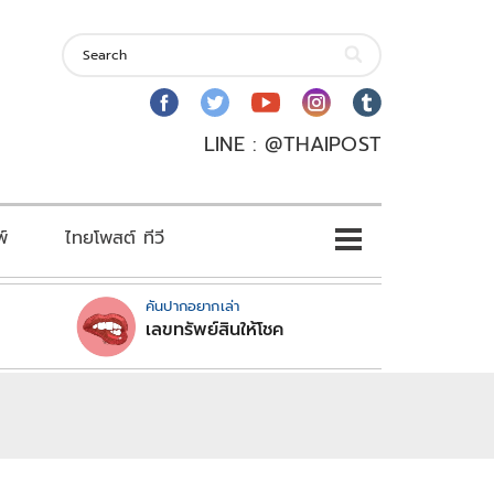
LINE : @THAIPOST
พ์
ไทยโพสต์ ทีวี
คันปากอยากเล่า
เลขทรัพย์สินให้โชค