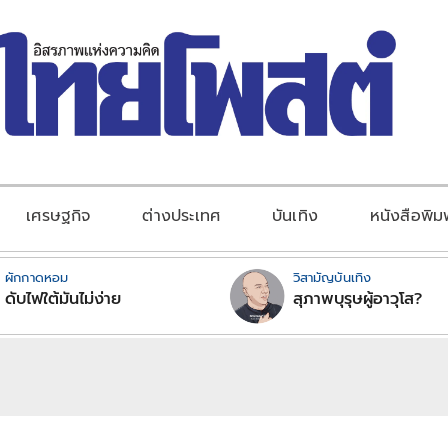
เศรษฐกิจ
ต่างประเทศ
บันเทิง
หนังสือพิม
ผักกาดหอม
วิสามัญบันเทิง
ดับไฟใต้มันไม่ง่าย
สุภาพบุรุษผู้อาวุโส?