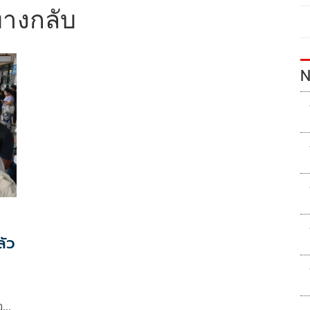
ทางกลับ
N
ลัว
อ