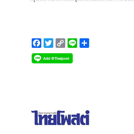
ช่วงสายที่ผ่านมาที่สถานีขนส่วนครราชสีมา แห่งที่ 2
อ.เมือง จ.นครราชสีมา
F
T
C
Li
S
ac
wi
o
n
h
e
tt
p
e
ar
b
er
y
e
o
Li
o
n
k
k