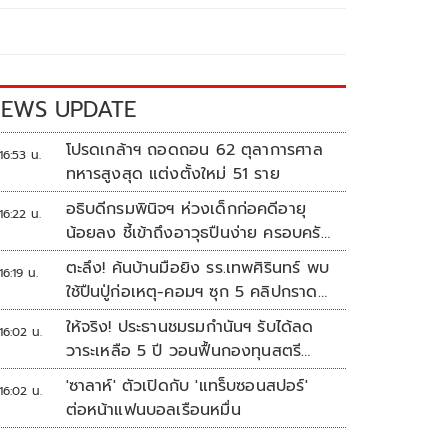
EWS UPDATE
โปรดเกล้าฯ ถอดถอน 62 ตุลาการศาล
16:53 น.
ทหารสูงสุด แต่งตั้งใหม่ 51 ราย
อธิบดีกรมพินิจฯ ห่วงเด็กก่อคดีอายุ
16:22 น.
น้อยลง ชี้เข้าถึงอาวุธปืนง่าย ครอบครัว
แตกแยกเป็นชนวนสำคัญ
ตะลึง! ค้นบ้านมือยิง รร.เทพศิรินทร์ พบ
16:19 น.
ใช้ปืนปู่ก่อเหตุ-คอมฯ ซุก 5 คลิปกราด
ยิง
ให้จริง! ประธานชมรมกำนันฯ รับได้ลด
16:02 น.
วาระเหลือ 5 ปี วอนฟื้นกองทุนสตรี
อำเภอละล้าน
'ซาลาห์' ตัวเปิดกับ 'แทร็บซอนสปอร์'
16:02 น.
ต่อหน้าแฟนบอลเรือนหมื่น