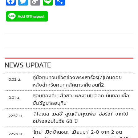
F
T
C
Li
S
ac
wi
o
n
h
e
tt
p
e
ar
b
er
y
e
o
Li
o
n
k
k
NEWS UPDATE
คู่มือทบทวนชีวิตช่วงพระเสาร์จร(7)เดินถอย
0:03 น.
หลังสำหรับคนทุกลัคนาราศีตอนที่2
สอบท้องถิ่น-ฮั้วสว.-ผลงานไม่ออก บั่นทอนเชื่อ
0:01 น.
มั่น'รัฐบาลอนุทิน'
'ลิโอเนล เมสซี' สูญเสียคุณพ่อ 'ฮอร์เก' จากไป
22:37 น.
อย่างสงบในวัย 68 ปี
'ไทย' เปิดบ้านชนะ 'เมียนมา' 2-0 จาก 2 จุด
22:26 น.