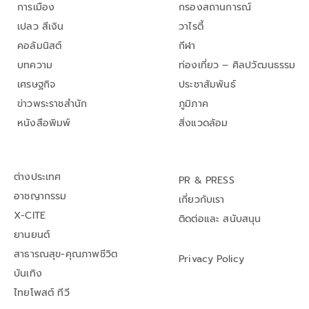
การเมือง
กรองสถานการณ์
เปลว สีเงิน
วาไรตี้
คอลัมนิสต์
กีฬา
บทความ
ท่องเที่ยว – ศิลปวัฒนธรรม
เศรษฐกิจ
ประชาสัมพันธ์
ข่าวพระราชสำนัก
ภูมิภาค
หนังสือพิมพ์
สิ่งแวดล้อม
ต่างประเทศ
PR & PRESS
อาชญากรรม
เกี่ยวกับเรา
X-CITE
ติดต่อและ สนับสนุน
ยานยนต์
สาธารณสุข-คุณภาพชีวิต
Privacy Policy
บันเทิง
ไทยโพสต์ ทีวี