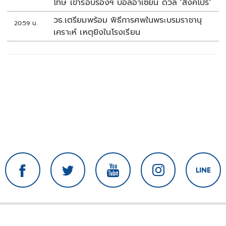
โทษ เข้ารอบรองฯ บอลอาเซียน ดวล 'สิงคโปร์'
วธ.เตรียมพร้อม พิธีการศพในพระบรมราชานุ
20:59 น.
เคราะห์ เหตุยิงในโรงเรียน