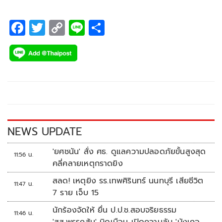
F
T
C
Li
S
ac
wi
o
n
h
e
tt
p
e
ar
b
er
y
e
o
Li
o
n
k
k
NEWS UPDATE
'ยศชนัน' สั่ง ศธ. ดูแลความปลอดภัยขั้นสูงสุด
11:56 น.
คลี่คลายเหตุกราดยิง
สลด! เหตุยิง รร.เทพศิรินทร์ นนทบุรี เสียชีวิต
11:47 น.
7 ราย เจ็บ 15
นักร้องจัดให้ ยื่น ป.ป.ช.สอบจริยธรรม
11:46 น.