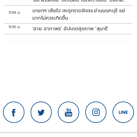
'สส.พรรคส้ม' บิดเบือน เปิดความลับ 'บังเกอร์
ทหาร'
นายกฯ เสียใจ เหตุกราดยิงรร.ย่านนนทบุรี แย่
11:39 น.
มากไม่ควรเกิดขึ้น
11:35 น.
'ฮาย อาภาพร' อัปเดตสุขภาพ 'สุนารี'