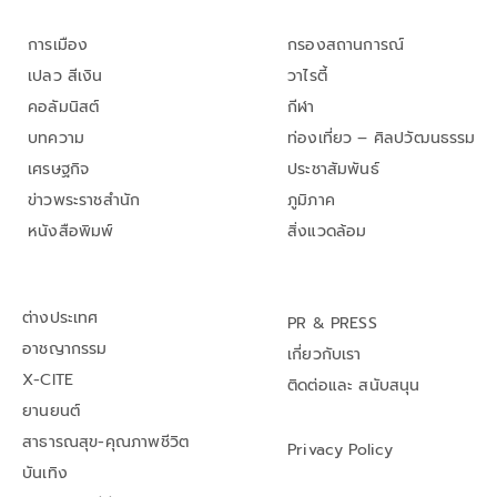
การเมือง
กรองสถานการณ์
เปลว สีเงิน
วาไรตี้
คอลัมนิสต์
กีฬา
บทความ
ท่องเที่ยว – ศิลปวัฒนธรรม
เศรษฐกิจ
ประชาสัมพันธ์
ข่าวพระราชสำนัก
ภูมิภาค
หนังสือพิมพ์
สิ่งแวดล้อม
ต่างประเทศ
PR & PRESS
อาชญากรรม
เกี่ยวกับเรา
X-CITE
ติดต่อและ สนับสนุน
ยานยนต์
สาธารณสุข-คุณภาพชีวิต
Privacy Policy
บันเทิง