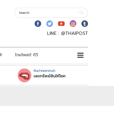
LINE : @THAIPOST
พ์
ไทยโพสต์ ทีวี
คันปากอยากเล่า
เลขทรัพย์สินให้โชค