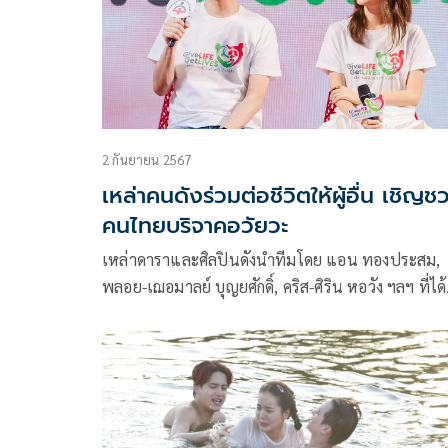
2 กันยายน 2567
เหล่าคนดังร่วมต่อชีวิตให้ผู้อื่น เชิญช
คนไทยบริจาคอวัยวะ
เหล่าดาราและศิลปินดังนำทีมโดย แอน ทองประสม,
พลอย-เฌอมาลย์ บุญยศักดิ์, คริส-ศิริน หอวัง ฯลฯ ที่ได้
แสดงความจำนงบริจาคอวัยวะ ได้มาร่วมพูดคุยในงาน
“World Organ Donation Day 2024”