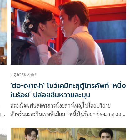
คลั่งรักที่สุดในโลกของ คุณพระ (ต่อ ธนภพ) ที่มีให้ อนงค์
(ญาญ่า อุรัสยา) เรียกว่าเสิร์ฟความฟินแบบคอมโบ้เซ็ต
ให้คนดูอย่างเรานั่งยิ้มพริ้มใจกันเลยทีเดียว จนทำให้แฮช
แท็ก #หนึ่งในร้อยEP16 ติดเทรนด์ X ประเทศไทย
อันดับ 1
7 ตุลาคม 2567
'ต่อ-ญาญ่า' โชว์เคมีทะลุตู้โทรศัพท์ 'หนึ่ง
ในร้อย' ปล่อยซีนหวานละมุน
ง
ครองใจแฟนละครสาวน้อยสาวใหญ่ไปโดยปริยาย
ทอง
สำหรับละครวินเทจพีเมียม “หนึ่งในร้อย” ช่อง3 กด 33
ง
ผลิตโดย “ทองเอ็นเตอร์เทนเม้นต์” ของผู้จัดตัวมัม
าน
“แอน ทองประสม” แถมครองแชมป์อันดับหนึ่งเน็ตฟ
 คง
ลิกซ์ทุกสัปดาห์