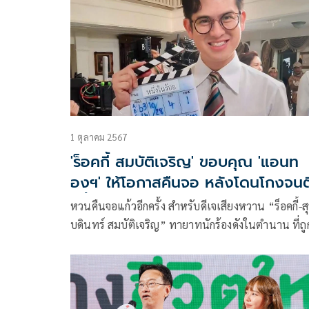
ไทย มาให้ชมกันแล้ว
1 ตุลาคม 2567
'ร็อคกี้ สมบัติเจริญ' ขอบคุณ 'แอนท
องฯ' ให้โอกาสคืนจอ หลังโดนโกงจนต
หนี้
หวนคืนจอแก้วอีกครั้ง สำหรับดีเจเสียงหวาน “ร็อคกี้-ส
บดินทร์ สมบัติเจริญ” ทายาทนักร้องดังในตำนาน ที่ถูก
จัด “แอน ทองประสม” จีบมารับเชิญรับบทนักจัดราย
วิทยุ ในละครวินเทจกระแสแรง “หนึ่งในร้อย” ทาง
ช่อง3กด33