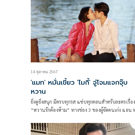
ร่วมสร้างพลังใหม่ไร้ขีดจำกัด พร้อมโชว์สุดยิ่งใหญ่
อลังการ และแมตช์
14 ตุลาคม 2567
'แมท' หมั่นเขี้ยว 'ไมกี้' จู่โจมแจกจุ๊บ
หวาน
ยิ่งดูยิ่งสนุก มีครบทุกรส แซ่บทุกตอนสำหรับละครเรื่อ
“หวานรักต้องห้าม” ทางช่อง 3 ของผู้จัดคนเก่ง แอน 
ประสม ผลิตโดยบริษัท จีโม ฟิล์ม จำกัด กำกับการแสด
โดย นุชี่-อนุชา บุญยวรรธนะ และวันนี้ก็เริ่มมีฉากหว
ของพระนาง ไมกี้-ปณิธาน บุตรแก้ว และ แมท-ภีรนีย์