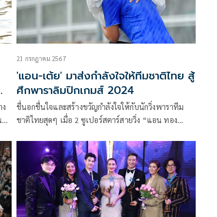
21 กรกฎาคม 2567
'แอน-เต้ย' มาส่งกำลังใจให้ทีมชาติไทย สู้
ศึกพาราลิมปิกเกมส์ 2024
าง
ชื่นอกชื่นใจและสร้างขวัญกำลังใจให้กับนักวิ่งพาราทีม
ู้
ชาติไทยสุดๆ เมื่อ 2 ซูเปอร์สตาร์สายวิ่ง “แอน ทอง
ดคน
ประสม” และ “เต้ย-พงศกร เมตตาริกานนท์” ได้ร่วม
การ
กิจกรรม “ส่งตัวมาท้า ส่งใจไปเชียร์” เป็นตัวแทนคน
บันเทิงส่งกำลังใจให้กับทัพนักกีฬาพาราไทยแบบประชิด
ตัว ณ สนามกีฬาแห่งชาติ เมื่อวันก่อน