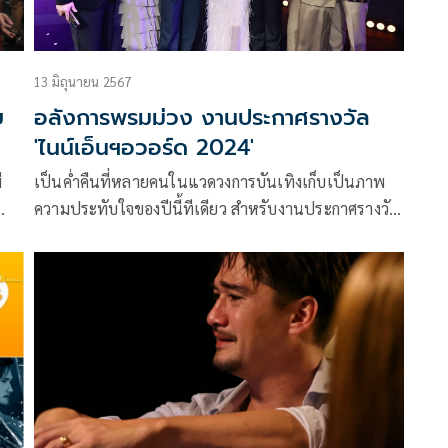
13 มิถุนายน 2567
ย
อลังการพรมม่วง งานประกาศรางวัล
'ไนน์เอ็นฯอวอร์ด 2024'
เป็นค่ำคืนที่หลายคนในแวดวงการบันเทิงเก็บเป็นภาพ
ความประทับใจของปีนี้ทีเดียว สำหรับงานประกาศรางวัล
ธอ
“NINEENTERTAIN AWARDS 2024” (ไนน์
ษัท
เอ็นเตอร์เทน อวอร์ด 2024) ณ พารากอน ฮอลล์ นักแสดง
 วัน
และ ศิลปิน ในวงการบันเทิงร่วมเดินพรมม่วงกันเนือง
แน่น “ไนน์เอ็นเตอร์เทน อวอร์ด” รางวัลเกียรติยศคน
บันเทิงที่ยาวนานกว่า 14 ปี