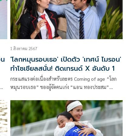
1 สิงหาคม 2567
วน
'โลกหมุนรอบเธอ' เปิดตัว 'เทศน์ ไมรอน'
ทำโซเชียลสนั่น! ติดเทรนด์ X อันดับ 1
กระแสแรงต่อเนื่องสำหรับละคร Coming of age “โลก
หมุนรอบเธอ” ของผู้จัดคนเก่ง “แอน ทองประสม”
บริษัท ทอง สตูดิโอ จำกัด ที่เดินเรื่องสะท้อนชีวิตของวัย
รุ่นได้โดนใจ เรียกว่าเรียล! สุด ๆ