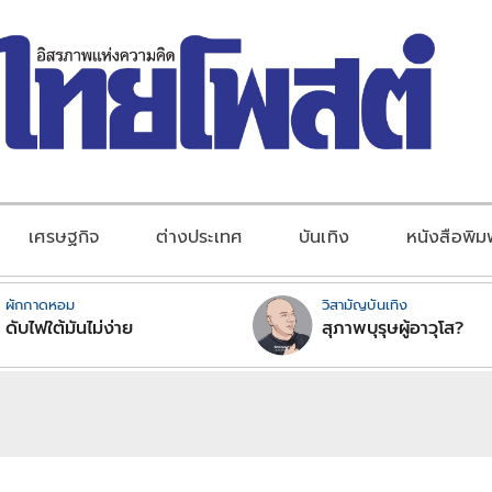
เศรษฐกิจ
ต่างประเทศ
บันเทิง
หนังสือพิม
ผักกาดหอม
วิสามัญบันเทิง
ดับไฟใต้มันไม่ง่าย
สุภาพบุรุษผู้อาวุโส?