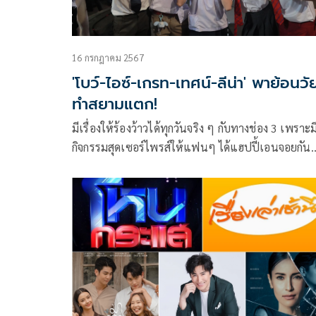
16 กรกฎาคม 2567
'โบว์-ไอซ์-เกรท-เทศน์-ลีน่า' พาย้อนวั
ทำสยามแตก!
มีเรื่องให้ร้องว้าวได้ทุกวันจริง ๆ กับทางช่อง 3 เพราะมี
กิจกรรมสุดเซอร์ไพรส์ให้แฟนๆ ได้แฮปปี้เอนจอยกัน
ตลอด ล่าสุดกับนักแสดงจากละครเรื่อง โลกหมุนรอบเ
ผลงานละครเรื่องใหม่ของผู้จัดฯ แอน ทองประสม บริ
ทอง สตูดิโอ จำกัด ที่กำลังจ่อคิวลงจอให้ได้ชมตอนแรก
จันทร์ที่ 22 กรกฎาคมนี้