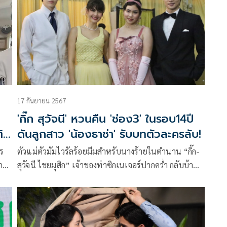
17 กันยายน 2567
'กิ๊ก สุวัจนี' หวนคืน 'ช่อง3' ในรอบ14ปี
ิด
ดันลูกสาว 'น้องธาช่า' รับบทตัวละครลับ!
ุร
ตัวแม่ตัวมัมไวรัลร้อยมีมสำหรับนางร้ายในตำนาน “กิ๊ก-
ผู้
สุวัจนี ไชยมุสิก” เจ้าของท่าซิกเนเจอร์ปากคว่ำ กลับบ้าน
การ
เก่าวิกน้อยสีแบบยิ่งใหญ่ หลังเคยฝากผลงานละครดังใน
อดีต “ไทรโศก” ผ่านมานานกว่า14ปี ยังเป็นมีมให้คน
แซวคนแชร์ตลอดกาล