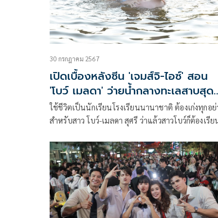
30 กรกฎาคม 2567
เปิดเบื้องหลังซีน 'เจมส์จิ-ไอซ์' สอน
'โบว์ เมลดา' ว่ายน้ำกลางทะเลสาบสุด
ทุลักทุเล!
ใช้ชีวิตเป็นนักเรียนโรงเรียนนานาชาติ ต้องเก่งทุกอย่
สำหรับสาว โบว์-เมลดา สุศรี ว่าแล้วสาวโบว์ก็ต้องเรียนร
เพิ่มเติมอีกในละครเรื่อง “โลกหมุนรอบเธอ” ของผู้จั
เก่ง แอน ทองประสม บริษัท ทอง สตูดิโอ จำกัด กำกับ
แสดงโดย อำไพพร จิตต์ไม่งง