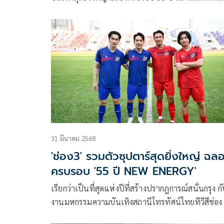
ไทยทีวีสีช่อง 3 ในงาน “56 ปี ช่อง 3 Land Dom” ที่จ
เต็มทุกโมเมนต์แบบคุ้มค่าทุกวินาที ไม่มีพักหายใจ ณ
สนามกีฬาแห่งชาติ ศุภชลาศัย เมื่อวันที่ 4 เมษายนที่
มา บอกเลยว่าแต่ละโชว์ทั้งแสง สี เสียง อลังการระดับเ
โลก!
31 มีนาคม 2568
'ช่อง3' รวมตัวซุปตาร์สุดยิ่งใหญ่ ฉล
ครบรอบ '55 ปี NEW ENERGY'
เรียกว่าเป็นที่สุดแห่งปีที่สร้างปรากฎการณ์สนั่นกรุง กั
งานมหกรรมความบันเทิงสถานีโทรทัศน์ไทยทีวีสีช่อง
ครบรอบ 55 ปี New Energy รวมพลนักแสดงทุกคนม