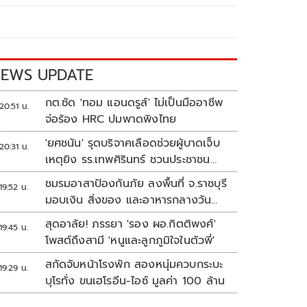
EWS UPDATE
กต.ซัด 'ทอม แอนดรูส์' ไม่เป็นมืออาชีพ
20:51 น.
จ่อร้อง HRC ปมพาดพิงไทย
'ยศชนัน' รุดบริจาคเลือดช่วยผู้บาดเจ็บ
20:31 น.
เหตุยิง รร.เทพศิรินทร์ ชวนประชาชน
ร่วมบริจาค
ชมรมอาสาป้องกันภัย ลงพื้นที่ จ.ราชบุรี
19:52 น.
มอบเงิน สิ่งของ และอาหารกลางวัน
แก่โรงเรียนบ้านหนองน้ำใส
สุดอาลัย! ภรรยา 'รอง ผอ.กิตติพงศ์'
19:45 น.
โพสต์ถึงสามี 'หนูและลูกภูมิใจในตัวพี่'
สกัดจับหน้าโรงพัก สองหนุ่มควบกระบะ
19:29 น.
บุโรทั่ง ขนเฮโรอีน-ไอซ์ มูลค่า 100 ล้าน