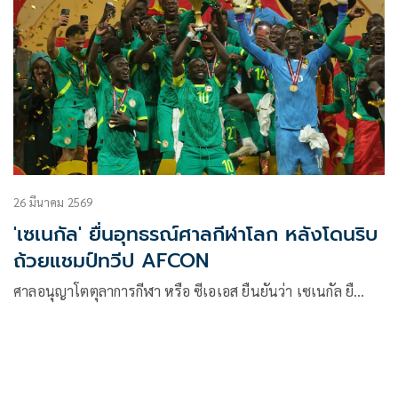
26 มีนาคม 2569
'เซเนกัล' ยื่นอุทธรณ์ศาลกีฬาโลก หลังโดนริบ
ถ้วยแชมป์ทวีป AFCON
ศาลอนุญาโตตุลาการกีฬา หรือ ซีเอเอส ยืนยันว่า เซเนกัล ยื…