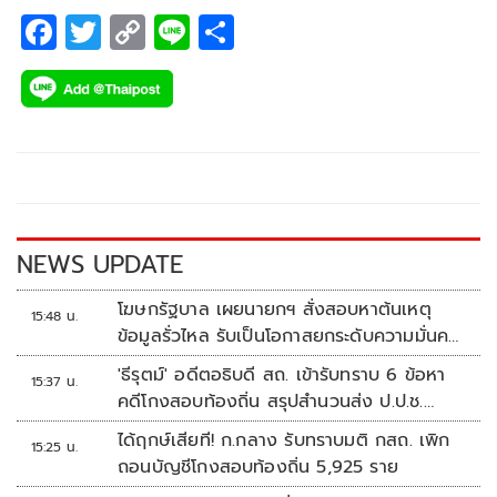
F
T
C
Li
S
ac
wi
o
n
h
e
tt
p
e
ar
b
er
y
e
o
Li
o
n
k
k
NEWS UPDATE
โฆษกรัฐบาล เผยนายกฯ สั่งสอบหาต้นเหตุ
15:48 น.
ข้อมูลรั่วไหล รับเป็นโอกาสยกระดับความมั่นคง
ปลอดภัยข้อมูลภาครัฐทั้งระบบ
'ธีรุตม์' อดีตอธิบดี สถ. เข้ารับทราบ 6 ข้อหา
15:37 น.
คดีโกงสอบท้องถิ่น สรุปสำนวนส่ง ป.ป.ช.
สัปดาห์หน้า
ได้ฤกษ์เสียที! ก.กลาง รับทราบมติ กสถ. เพิก
15:25 น.
ถอนบัญชีโกงสอบท้องถิ่น 5,925 ราย