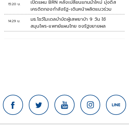
เปิดแผน BRN หลังเปลี่ยนแกนนำใหม่ มุ่งดิส
15:20 น.
เครดิตกองกำลังรัฐ-เดินหน้าผลิตแนวร่วม
มธ.โชว์โมเดลบำบัดผู้เสพยาบ้า 9 วัน ใช้
14:29 น.
สมุนไพร-แพทย์แผนไทย ชงรัฐขยายผล