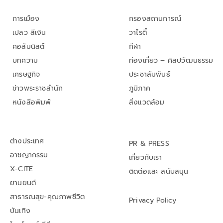
การเมือง
กรองสถานการณ์
เปลว สีเงิน
วาไรตี้
คอลัมนิสต์
กีฬา
บทความ
ท่องเที่ยว – ศิลปวัฒนธรรม
เศรษฐกิจ
ประชาสัมพันธ์
ข่าวพระราชสำนัก
ภูมิภาค
หนังสือพิมพ์
สิ่งแวดล้อม
ต่างประเทศ
PR & PRESS
อาชญากรรม
เกี่ยวกับเรา
X-CITE
ติดต่อและ สนับสนุน
ยานยนต์
สาธารณสุข-คุณภาพชีวิต
Privacy Policy
บันเทิง