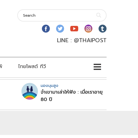
LINE : @THAIPOST
พ์
ไทยโพสต์ ทีวี
มองมุมสูง
จำเขามาเล่าให้ฟัง : เมื่อเราอายุ
80 ปี