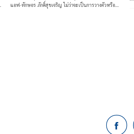
แอฟ-ทักษอร ภักดิ์สุขเจริญ ไม่ว่าจะเป็นการวางตัวหรือ
 ณ
ความพิถีพิถันในการใส่ใจเลือกสิ่งที่ดีที่สุดให้กับตัวเอง
ล่าสุดได้ร่วมงานกับทางแบรนด์ดังอย่าง Dr.JiLL (ด็อกเต
๋ม
อร์จิล) ด้วยการเป็นพรีเซนเตอร์ ซึ่งได้จัดงานเปิดตัวอย่าง
เขม
ยิ่งใหญ่ไปแล้ว ณ Gaysorn Urban Resort
์
ทด์
่ง