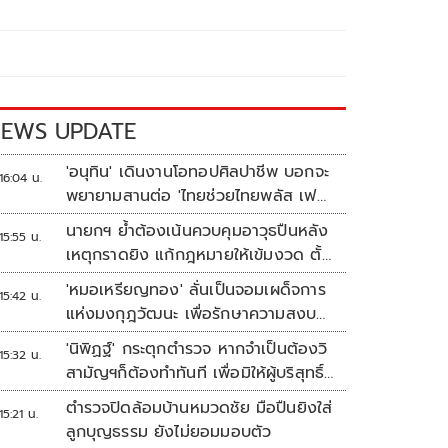
EWS UPDATE
'อนุทิน' เดินงานโอทอปศิลปาชีพ บอกจะ
16:04 น.
พยายามสานต่อ 'ไทยช่วยไทยพลัส เฟส
2'
นายกฯ ย้ำต้องเน้นควบคุมอาวุธปืนหลัง
15:55 น.
เหตุกราดยิง แก้กฎหมายให้เข้มงวด ตั้ง
ด่านตรวจเพิ่ม
'หมอเหรียญทอง' ลั่นเป็นจอมเผด็จการ
15:42 น.
แห่งมงกุฎวัฒนะ เพื่อรักษาความสงบ
ปลอดภัยภายในรพ.
'นิพิฏฐ์' กระตุกตำรวจ หากจำเป็นต้องวิ
15:32 น.
สามัญฯก็ต้องทำทันที เพื่อมิให้ผู้บริสุทธิ์
เสียชีวิตเพิ่ม
ตำรวจปิดล้อมบ้านหมวดชัย มือปืนยิงใส่
15:21 น.
ลูกบุญธรรม ยังไม่ยอมมอบตัว