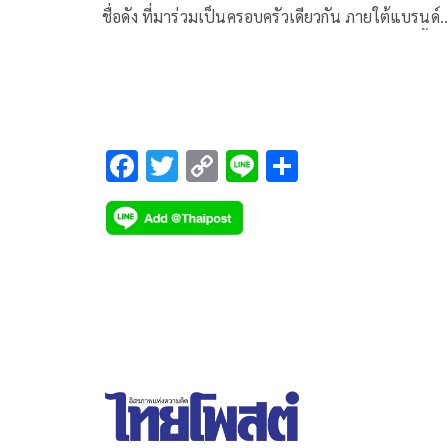
ชื่อดัง ที่มาร่วมเป็นครอบครัวเดียวกัน ภายใต้แบรนด์
Dr.JiLL(ดร.จิล) สำหรับงานมหกรรม Dr.JiLL ที่จัดขึ้น
Gayson Urban Resort ชั้น 19 Gayson Tower โดยมี
ดาราชื่อดัง ไม่ว่าจะเป็น แอฟ ทักษร, นนกุล ชานน, บุ
ปนัดดา, ชาย ชาตโยดม, วิกกี้ สุนิสา เจสท์, แพนเค้ก 
นิจ, บีม กวี, ออย อฎิพรณ์ ตบเท้าร่วมแชร์ประสบการณ
F
T
C
Li
S
ความสวยความงาม พร้อมแขกรับเชิญผู้ใช้จริง อย่าง ไ
ac
wi
o
n
h
เอกพันธ์-ทับทิม อัญรินทร์ มาร่วมการันตีถึงคุณภาพ ซึ
e
tt
p
e
ar
ได้ ดีเจ ดาด้า รับหน้าที่เป็นพิธีกรตลอดทั้งงาน
b
er
y
e
o
Li
o
n
k
k