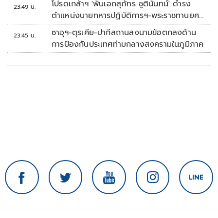
โปรดเกล้าฯ 'พันเอกสุภัทร ชูตินันทน์' ดำรง
23:49 น.
ตำแหน่งนายทหารปฏิบัติการฯ-พระราชทานยศ
'พลตรี'
ซาอุฯ-ตุรเคีย-ปากีสถานลงนามข้อตกลงด้าน
23:45 น.
การป้องกันประเทศท่ามกลางสงครามในภูมิภาค