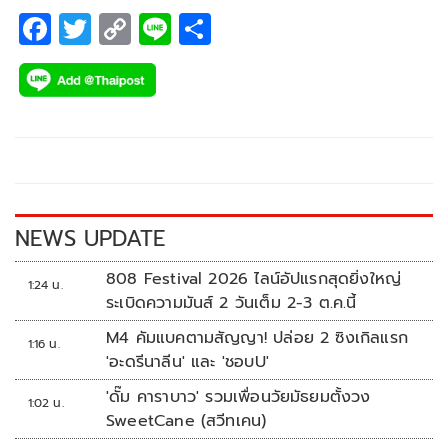
F
T
C
Li
S
ac
wi
o
n
h
e
tt
p
e
ar
b
er
y
e
o
Li
o
n
k
k
NEWS UPDATE
808 Festival 2026 ไลน์อัปแรกสุดยิ่งใหญ่
1:24 น.
ระเบิดความมันส์ 2 วันเต็ม 2-3 ต.ค.นี้
M4 คัมแบคตามสัญญา! ปล่อย 2 ซิงเกิลแรก
1:16 น.
'อะดรีนาลีน' และ 'ชอบU'
'ดั๊ม คาราบาว' รวมเพื่อนวัยมัธยมตั้งวง
1:02 น.
SweetCane (สวีทเคน)