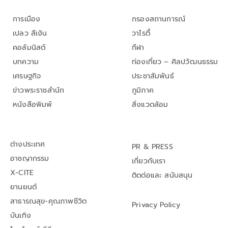
การเมือง
กรองสถานการณ์
เปลว สีเงิน
วาไรตี้
คอลัมนิสต์
กีฬา
บทความ
ท่องเที่ยว – ศิลปวัฒนธรรม
เศรษฐกิจ
ประชาสัมพันธ์
ข่าวพระราชสำนัก
ภูมิภาค
หนังสือพิมพ์
สิ่งแวดล้อม
ต่างประเทศ
PR & PRESS
อาชญากรรม
เกี่ยวกับเรา
X-CITE
ติดต่อและ สนับสนุน
ยานยนต์
สาธารณสุข-คุณภาพชีวิต
Privacy Policy
บันเทิง