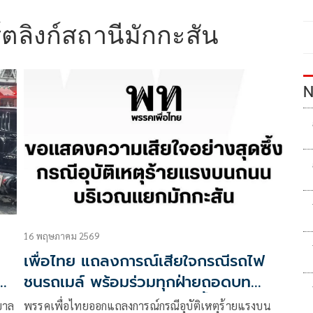
์ตลิงก์สถานีมักกะสัน
N
16 พฤษภาคม 2569
เพื่อไทย แถลงการณ์เสียใจกรณีรถไฟ
ก
ชนรถเมล์ พร้อมร่วมทุกฝ่ายถอดบท
เรียนไม่ให้โศกนาฏกรรมเกิดซ้ำอีก
บาล
พรรคเพื่อไทยออกแถลงการณ์กรณีอุบัติเหตุร้ายแรงบน