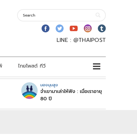
LINE : @THAIPOST
พ์
ไทยโพสต์ ทีวี
มองมุมสูง
จำเขามาเล่าให้ฟัง : เมื่อเราอายุ
80 ปี