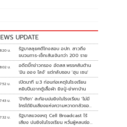
EWS UPDATE
รัฐบาลลุยคดีโกงสอบ อปท. สาวถึง
8:20 น.
ขบวนการ-เช็กเส้นเงินกว่า 200 ราย
อดีตบิ๊กข่าวกรอง อัดสส.พรรคส้มต้าน
8:02 น.
'มิน ออง ไลง์' แต่กลับชอบ 'ฮุน เซน'
เปิดนาที ม.3 ก่อนก่อเหตุในโรงเรียน
7:52 น.
หยิบปืนจากตู้เสื้อผ้า ยิงปู่-ย่าคาบ้าน
'ป้าทิชา' สะท้อนปมยิงในโรงเรียน 'ไม่มี
7:43 น.
ใครได้ยินเสียงแห่งความหวาดกลัวของ
เขา'
รัฐบาลแจงเหตุ Cell Broadcast ไร้
7:32 น.
เสียง ปมยิงในโรงเรียน หวั่นผู้หลบซ่อน