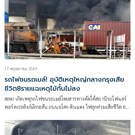
17 พฤษภาคม 2569
รถไฟชนรถเมล์! อุบัติเหตุใหญ่กลางกรุงเสีย
ชีวิต8รายแฉเหตุไม้กั้นไม่ลง
สลด! เกิดเหตุรถไฟชนรถเมล์โดยสารทางตัดใต้สถานีรถไฟแอร์
พอร์ตเรลลิงก์มักกะสัน ถนนอโศก-ดินแดง ไฟลุกท่วมเสียชีวิต 8
ราย รมช.คมนาคมพบมีความผิดปกติ สั่งสอบ “กล่องดำ” ทำไมไม้
กั้นไม่ลงขณะรถไฟวิ่งผ่าน ทั้งที่ตามมาตรฐานความปลอดภัยต้อง
ลง นายกฯ บินกลับจากเพชรบูรณ์ด่วนไปตรวจสอบที่เกิดเหตุ