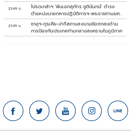
โปรดเกล้าฯ 'พันเอกสุภัทร ชูตินันทน์' ดำรง
23:49 น.
ตำแหน่งนายทหารปฏิบัติการฯ-พระราชทานยศ
'พลตรี'
ซาอุฯ-ตุรเคีย-ปากีสถานลงนามข้อตกลงด้าน
23:45 น.
การป้องกันประเทศท่ามกลางสงครามในภูมิภาค