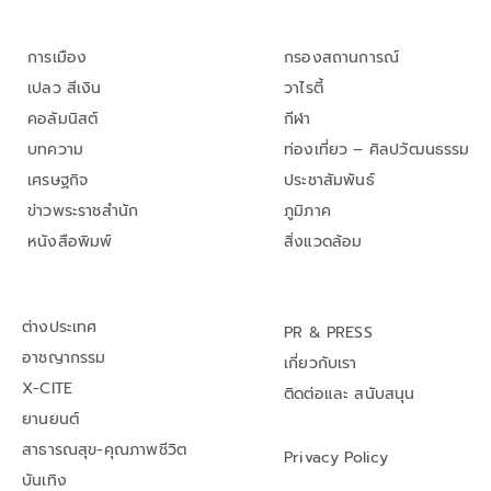
การเมือง
กรองสถานการณ์
เปลว สีเงิน
วาไรตี้
คอลัมนิสต์
กีฬา
บทความ
ท่องเที่ยว – ศิลปวัฒนธรรม
เศรษฐกิจ
ประชาสัมพันธ์
ข่าวพระราชสำนัก
ภูมิภาค
หนังสือพิมพ์
สิ่งแวดล้อม
ต่างประเทศ
PR & PRESS
อาชญากรรม
เกี่ยวกับเรา
X-CITE
ติดต่อและ สนับสนุน
ยานยนต์
สาธารณสุข-คุณภาพชีวิต
Privacy Policy
บันเทิง