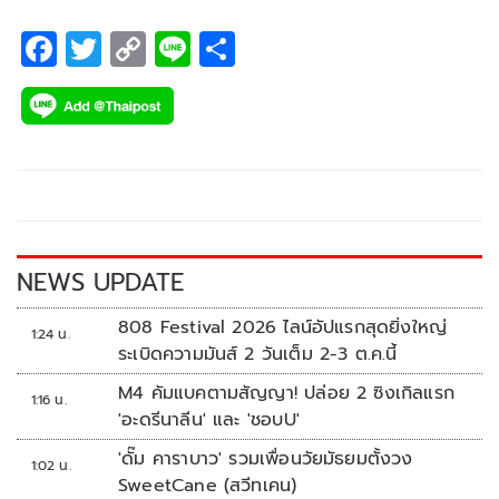
F
T
C
Li
S
ac
wi
o
n
h
e
tt
p
e
ar
b
er
y
e
o
Li
o
n
k
k
NEWS UPDATE
808 Festival 2026 ไลน์อัปแรกสุดยิ่งใหญ่
1:24 น.
ระเบิดความมันส์ 2 วันเต็ม 2-3 ต.ค.นี้
M4 คัมแบคตามสัญญา! ปล่อย 2 ซิงเกิลแรก
1:16 น.
'อะดรีนาลีน' และ 'ชอบU'
'ดั๊ม คาราบาว' รวมเพื่อนวัยมัธยมตั้งวง
1:02 น.
SweetCane (สวีทเคน)