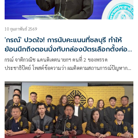
10 กุมภาพันธ์ 2569
'กรณ์' ปวดใจ! การนับคะแนนที่ชลบุรี ทำให้
ย้อนนึกถึงตอนนั่งทับกล่องบัตรเลือกตั้งค่อน
คืน เพราะมีการยัดบัตรโกงคะแนน
กรณ์ จาติกวณิช แคนดิเดตนายกฯ คนที่ 2 ของพรรค
ประชาธิปัตย์ โพสต์ข้อความว่า ผมติดตามสถานการณ์ปัญหาการ
นับคะแนนที่ชลบุรีแล้วรู้สึกปวดใจ