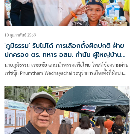
10 กุมภาพันธ์ 2569
'ภูมิธรรม' รับไม่ได้ การเลือกตั้งผิดปกติ ฝ่าย
ปกครอง ตร. ทหาร อสม. กำนัน ผู้ใหญ่บ้าน
ทำให้เกิดข้อกังขา
นายภูมิธรรม เวชยชัย แกนนำพรรคเพื่อไทย โพสต์ข้อความผ่าน
เฟซบุ๊ก Phumtham Wechayachai ระบุว่าการเลือกตั้งที่ผิดปกติ
ต้องมีคนรับผิดชอ