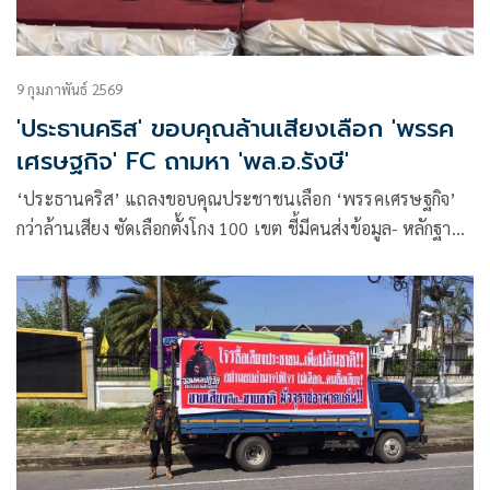
9 กุมภาพันธ์ 2569
'ประธานคริส' ขอบคุณล้านเสียงเลือก 'พรรค
เศรษฐกิจ' FC ถามหา 'พล.อ.รังษี'
‘ประธานคริส’ แถลงขอบคุณประชาชนเลือก ‘พรรคเศรษฐกิจ’
กว่าล้านเสียง ซัดเลือกตั้งโกง 100 เขต ชี้มีคนส่งข้อมูล- หลักฐาน
ให้ เรียกร้อง กกต. จัดการ ด้านแฟนคลับคอมเมนต์ถาม ‘พลเอ
กรังษี’ หายไปไหน