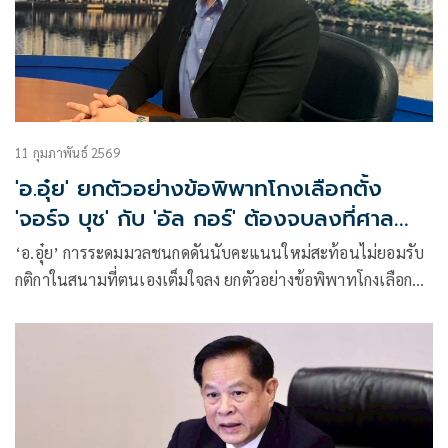
11 กุมภาพันธ์ 2569
'อ.อุ๋ย' ยกตัวอย่างข้อพิพาทโกงเลือกตั้ง
'จอร์จ บุช' กับ 'อัล กอร์' ต้องจบลงที่ศาล
ไม่ใช่ท้องถนน
‘อ.อุ๋ย’ การระดมมวลชนกดดันนับคะแนนใหม่สะท้อนไม่ยอมรับ
กติกาในสนามที่ตนเองเต็มใจลง ยกตัวอย่างข้อพิพาทโกงเลือกตั้ง
‘จอร์จ บุช’ กับ ‘อัล กอร์’ ต้องจบลงที่ศาลไม่ใช่ท้องถนน ใช่พวก
มากลากไป