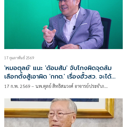
17 กุมภาพันธ์ 2569
'หมอตุลย์' แนะ 'ด้อมส้ม' จับโกงผิดจุดล้ม
เลือกตั้งสู้เอาผิด 'กกต.' เรื่องฮั้วสว. จะได้
ผลกว่า
17 ก.พ. 2569 – นพ.ตุลย์ สิทธิสมวงศ์ อาจารย์ประจำภ…