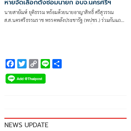
หายจัดเลือกตั้งซ่อมนายก อบจ.นครศรีฯ
นายสายัณห์ ยุติธรรม พร้อมด้วยนายอาญาสิทธิ์ ศรีสุวรรณ
ส.ส.นครศรีธรรมราช พรรคพลังประชารัฐ (พปชร.) ร่วมกันแถลง
ภายหลังศาลฎีกาอ่านคำพิพากษายืนตามศาลชั้นต้นและศาล
อุทธรณ์ จำคุก 2 ปี
F
T
C
Li
S
ac
wi
o
n
h
e
tt
p
e
ar
b
er
y
e
o
Li
o
n
k
k
NEWS UPDATE