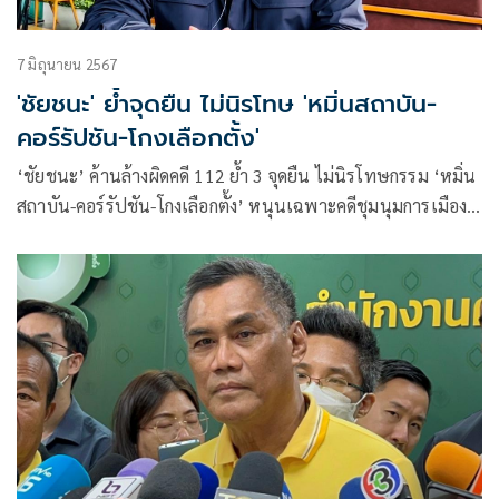
7 มิถุนายน 2567
'ชัยชนะ' ย้ำจุดยืน ไม่นิรโทษ 'หมิ่นสถาบัน-
คอร์รัปชัน-โกงเลือกตั้ง'
‘ชัยชนะ’ ค้านล้างผิดคดี 112 ย้ำ 3 จุดยืน ไม่นิรโทษกรรม ‘หมิ่น
สถาบัน-คอร์รัปชัน-โกงเลือกตั้ง’ หนุนเฉพาะคดีชุมนุมการเมือง
เรียกร้องประชาธิปไตย