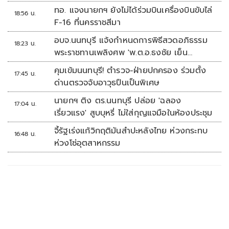
ทอ. แจงนายกฯ ยังไม่ได้ร่วมบินเครื่องบินขับไล่
18:56 น.
F-16 ที่นครราชสีมา
อบจ.นนทบุรี แจ้งกำหนดการพิธีสวดอภิธรรม
18:23 น.
พระราชทานเพลิงศพ 'พ.ต.อ.ธงชัย เย็น
ประเสริฐ'
คุมเข้มนนทบุรี! ตำรวจ-ฝ่ายปกครอง ร่วมตั้ง
17:45 น.
ด่านตรวจจับอาวุธปืนเป็นพิเศษ
นายกฯ ติง ตร.นนทบุรี ปล่อย 'ฉลอง
17:04 น.
เรี่ยวแรง' สูบบุหรี่ ไม่ใส่กุญแจมือในห้องประชุม
จี้รัฐเร่งแก้วิกฤติมันสำปะหลังไทย ห่วงกระทบ
16:48 น.
ห่วงโซ่อุตสาหกรรม