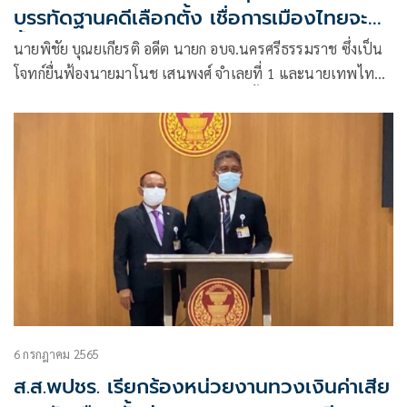
บรรทัดฐานคดีเลือกตั้ง เชื่อการเมืองไทยจะดี
ขึ้น
นายพิชัย บุณยเกียรติ อดีต นายก อบจ.นครศรีธรรมราช ซึ่งเป็น
โจทก์ยื่นฟ้องนายมาโนช เสนพงศ์ จำเลยที่ 1 และนายเทพไท
เสนพงศ์ จำเลยที่ 2 ในคดีทุจริตการเลือกตั้งนายก
อบจ.นครศรีธรรมราช เมื่อปี 2557
6 กรกฎาคม 2565
ส.ส.พปชร. เรียกร้องหน่วยงานทวงเงินค่าเสีย