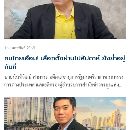
16 กุมภาพันธ์ 2569
คนไทยเอือม! เลือกตั้งผ่านไปสัปดาห์ ยังย่ำอยู่
กับที่
นายนันทิวัฒน์ สามารถ อดีตเลขานุการรัฐมนตรีว่าการกระทรวง
การต่างประเทศ และอดีตรองผู้อำนวยการสำนักข่าวกรองแห่ง
ชาติ โพสต์ข้อความผ่านเฟซบุ๊กว่า หนทางตีบตัน เลือกตั้งผ่านมา​
7 วันแล้ว พรรคไหนได้กี่เสียงชัดๆ ยังไม่มี​