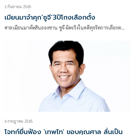
2 กันยายน 2565
เมียนมาจำคุก‘ซูจี’3ปีโกงเลือกตั้ง
ศาลเมียนมาตัดสินอองซาน ซูจี ผิดจริงในคดีทุจริตการเลือกต…
6 กรกฎาคม 2565
โจทก์ยื่นฟ้อง 'เทพไท' ขอบคุณศาล ลั่นเป็น