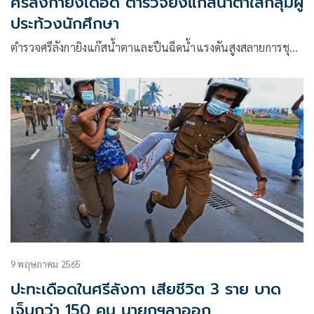
ศรีลังกายังเดือด ตำรวจยิงแก๊สน้ำตาใส่กลุ่มผู้
ประท้วงนักศึกษา
ตำรวจศรีลังกายิงแก๊สน้ำตาและปืนฉีดน้ำแรงดันสูงสลายการชุ…
9 พฤษภาคม 2565
ปะทะเดือดในศรีลังกา เสียชีวิต 3 ราย บาด
เจ็บกว่า 150 คน นายกฯลาออก