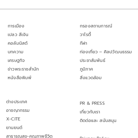
การเมือง
กรองสถานการณ์
เปลว สีเงิน
วาไรตี้
คอลัมนิสต์
กีฬา
บทความ
ท่องเที่ยว – ศิลปวัฒนธรรม
เศรษฐกิจ
ประชาสัมพันธ์
ข่าวพระราชสำนัก
ภูมิภาค
หนังสือพิมพ์
สิ่งแวดล้อม
ต่างประเทศ
PR & PRESS
อาชญากรรม
เกี่ยวกับเรา
X-CITE
ติดต่อและ สนับสนุน
ยานยนต์
สาธารณสุข-คุณภาพชีวิต