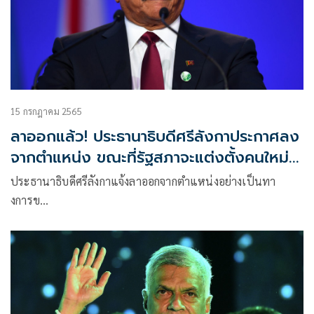
15 กรกฎาคม 2565
ลาออกแล้ว! ประธานาธิบดีศรีลังกาประกาศลง
จากตำแหน่ง ขณะที่รัฐสภาจะแต่งตั้งคนใหม่
วันที่ 20 ก.ค.
ประธานาธิบดีศรีลังกาแจ้งลาออกจากตำแหน่งอย่างเป็นทา
งการข…