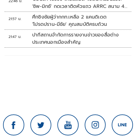
22:46 น.
'ชิพ-มิกซ์' กดเวลาติดหัวแถว ARRC สนาม 4
ที่มัลดาลิกา
ศึกชิงชัยผู้ว่ากกท.เหลือ 2 แคนดิเดต
21:57 น.
'โปรดปราน-มีชัย' คุณสมบัติครบถ้วน
ปากีสถานจำกัดการรายงานข่าวของสื่อต่าง
21:47 น.
ประเทศนอกเมืองสำคัญ