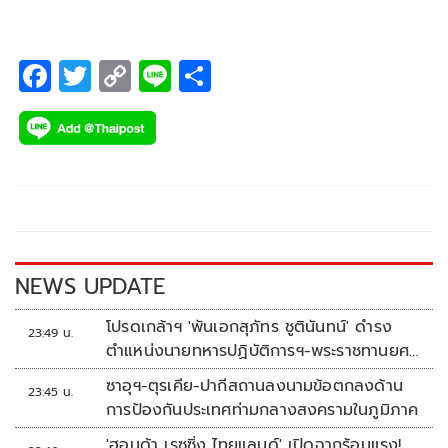
F
T
C
Li
S
ac
wi
o
n
h
e
tt
p
e
ar
b
er
y
e
o
Li
o
n
k
k
NEWS UPDATE
โปรดเกล้าฯ 'พันเอกสุภัทร ชูตินันทน์' ดำรง
23:49 น.
ตำแหน่งนายทหารปฏิบัติการฯ-พระราชทานยศ
'พลตรี'
ซาอุฯ-ตุรเคีย-ปากีสถานลงนามข้อตกลงด้าน
23:45 น.
การป้องกันประเทศท่ามกลางสงครามในภูมิภาค
'ฮอนด้า เรซซิ่ง ไทยแลนด์' เปิดฉากร้อนแรง!