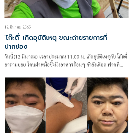
12 มีนาคม 2565
'โก๊ะตี๋' เกิดอุบัติเหตุ ขณะถ่ายรายการที่
ปากช่อง
วันนี้(12 มีนาคม) เวลาประมาณ 11.00 น. เกิดอุบัติเหตุกับ โก๊ะตี๋
อารามบอย โดนฝาหม้อซึ้งนึ่งอาหารร้อนๆ กำลังเดือด ฟาดที่
หน้าผาก มีแผลพุพอง บนหน้าผากทันที ขณะถ่ายทำรายการ ครัว
ลั่นทุ่ง ศึกเชฟสะท้านทุ่ง ช่อง 8 ที่บิ๊กซี สาขาปากช่อง โดยมีทีม
สาธารณสุข ที่อยู่ประจำรายการ เข้าช่วยเหลือปฐมพยาบาลทันที