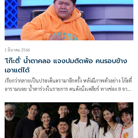
1 มีนาคม 2566
'โก๊ะตี๋' น้ำตาคลอ แจงปมตัดพ้อ คนรอบข้าง
เอาแต่ได้
เรียกว่ากลายเป็นประเด็นดรามาอีกครั้ง หลังมีภาพตัวอย่าง โก๊ะตี๋
อารามบอย น้ำตาร่วงในรายการ คนดังนั่งเคลียร์ ทางช่อง 8 จากที่
เคยมีข่าวว่าเจ้าตัวโพสต์เศร้าดรามาตัดพ้อชีวิตผ่านทางโซเชียล
งานนี้เจ้าตัวเลยขอออกมาเคลียร์ที่ถึงประเด็นน้อยใจคนรอบข้าง
ที่เอาแต่ได้