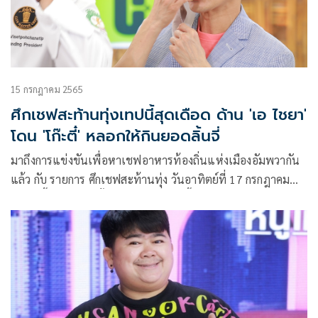
15 กรกฎาคม 2565
ศึกเชฟสะท้านทุ่งเทปนี้สุดเดือด ด้าน 'เอ ไชยา'
โดน 'โก๊ะตี๋' หลอกให้กินยอดลิ้นจี่
มาถึงการแข่งขันเพื่อหาเชฟอาหารท้องถิ่นแห่งเมืองอัมพวากัน
แล้ว กับ รายการ ศึกเชฟสะท้านทุ่ง วันอาทิตย์ที่ 17 กรกฎาคม
2565 นี้ ซึ่งวัตถุดิบชั้นเยี่ยม เป็นของดีขึ้นชื่อที่ใครๆก็รู้จักกันเป็น
อย่างดี นั่นก็คือ “หอยหลอด” ที่มีทั้งความสด สะอาด รสชาติดี
เพื่อนำมาปรุงเมนูท้องถิ่นชั้นเลิศ