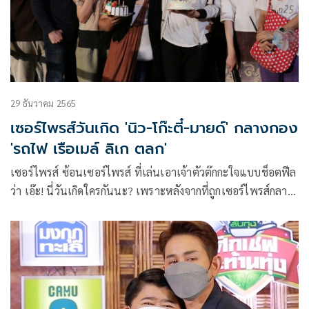
29 ธันวาคม 2565
เซอร์ไพรส์วันเกิด 'นิว-โก๊ะตี๋-มายด์' กลางกอง
'รถไฟ เรือเมล์ ลิเก ตลก'
เซอร์ไพรส์ ซ้อนเซอร์ไพรส์ ที่เล่นเอาเจ้าตัวต๊กกะใจแบบช็อตฟีล
ว่า เอ๊ะ! นี่วันเกิดใครกันนะ? เพราะหลังจากที่ถูกเซอร์ไพรส์กลาง
กองถ่าย #ละครเวิร์คพอยท์ เรื่อง “รถไฟ เรือเมล์ ลิเก ตลก”
ระหว่างถ่ายทำที่โรงถ่ายละคร กันตนา ศาลายา จ.นครปฐม เพื่อ
เตรียมออกอากาศ ทางช่องเวิร์คพอยท์ 23 เหล่า พระ-นาง
เจ้าของวันเกิด อย่าง “นิว วงศกร”