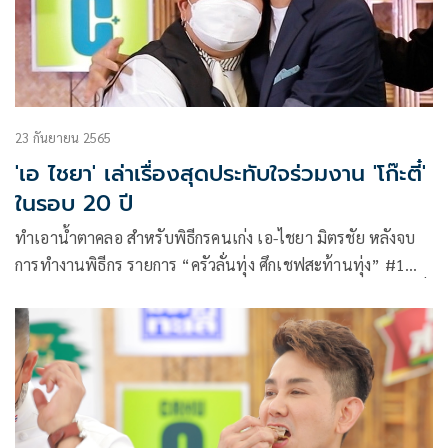
23 กันยายน 2565
'เอ ไชยา' เล่าเรื่องสุดประทับใจร่วมงาน 'โก๊ะตี๋'
ในรอบ 20 ปี
ทำเอาน้ำตาคลอ สำหรับพิธีกรคนเก่ง เอ-ไชยา มิตรชัย หลังจบ
การทำงานพิธีกร รายการ “ครัวลั่นทุ่ง ศึกเชฟสะท้านทุ่ง” #1
ทางช่อง 8 พร้อมเปิดใจยอมรับว่าประทับใจที่ได้ร่วมงานกับโก๊ะตี๋
กว่า 20 ปี ที่รู้จักกัน แต่ยังไม่เคยได้ร่วมงานกันแบบจริงจัง จนได้
มาทำรายการด้วยกันกว่า 1 ปีเต็ม เห็นถึงความตั้งใจและพลังที่ไม่
หยุดนิ่ง