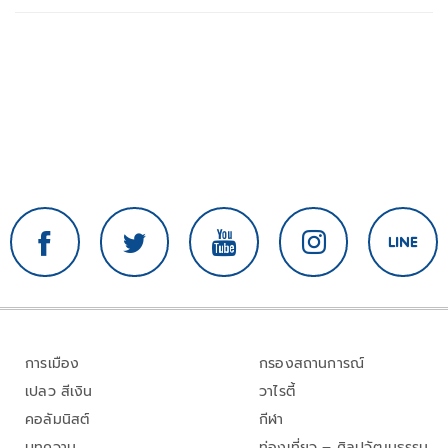
การเมือง
กรองสถานการณ์
เปลว สีเงิน
วาไรตี้
คอลัมนิสต์
กีฬา
บทความ
ท่องเที่ยว – ศิลปวัฒนธรรม