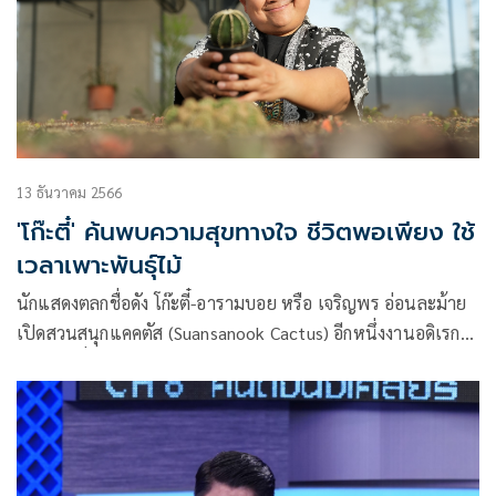
13 ธันวาคม 2566
'โก๊ะตี๋' ค้นพบความสุขทางใจ ชีวิตพอเพียง ใช้
เวลาเพาะพันธุ์ไม้
นักแสดงตลกชื่อดัง โก๊ะตี๋-อารามบอย หรือ เจริญพร อ่อนละม้าย
เปิดสวนสนุกแคคตัส (Suansanook Cactus) อีกหนึ่งงานอดิเรก
ของ โก๊ะตี๋ มีใจรักในการปลูกแคคตัส จนเดินสายประกวดกวาด
รางวัลมาแล้วนับไม่ถ้วน ในรายการ “วัน เดย์ วิท แมทธิว หนึ่ง
วันมันดี ตีซี้คนดัง (One Day With Matthew)” ศุกร์ที่ 15
ธันวาคมนี้ เวลา 22.30 น. ทางช่อง MONO29