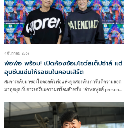
4 ธันวาคม 2567
พ่อพ่อ พร้อม! เปิดห้องซ้อมโชว์สเต็ปซ่าส์ แต่
อุบซีนแซ่บให้รอชมในคอนเสิร์ต
สมการกลับมาของไอดอลตัวพ่อแห่งยุคสองพัน การันตีความฮอต
มาทุกยุค กับการเตรียมความพร้อมสำหรับ ‘อำพลฟูดส์ presents
DAN – BEAM DREAM 2 BE CONCERT 21ST CENTURY
DADDY’S CLUB’ (อำพลฟูดส์ พรีเซนต์ แดน-บีม ดรีม ทู บี
คอนเสิร์ต ทเวนตี้เฟิร์ส เซนจูรี แด๊ดดี้ส์ คลับ) คอนเสิร์ตเต็มรูป
แบบ ของพ่อพ่อสุดแซ่บ! ‘แดน-บีม’ ที่จะบอกเล่าถึงตัวตนของ
ศิลปินด้วยการโปรดิวซ์เองกับมือ!