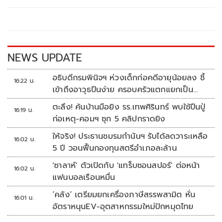
b
er
y
e
o
Li
o
n
k
k
NEWS UPDATE
อธิบดีกรมพินิจฯ ห่วงเด็กก่อคดีอายุน้อยลง ชี้
16:22 น.
เข้าถึงอาวุธปืนง่าย ครอบครัวแตกแยกเป็น
ชนวนสำคัญ
ตะลึง! ค้นบ้านมือยิง รร.เทพศิรินทร์ พบใช้ปืนปู่
16:19 น.
ก่อเหตุ-คอมฯ ซุก 5 คลิปกราดยิง
ให้จริง! ประธานชมรมกำนันฯ รับได้ลดวาระเหลือ
16:02 น.
5 ปี วอนฟื้นกองทุนสตรีอำเภอละล้าน
'ซาลาห์' ตัวเปิดกับ 'แทร็บซอนสปอร์' ต่อหน้า
16:02 น.
แฟนบอลเรือนหมื่น
‘คลัง’ เตรียมยกเครื่องภาษีสรรพสามิต หั่น
16:01 น.
อัตราหนุนEV-อุตสาหกรรมใหม่ปักหมุดไทย