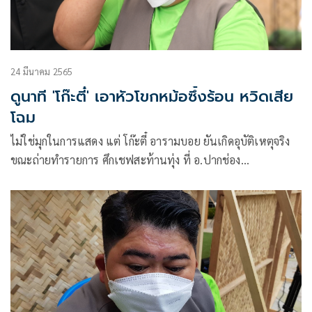
24 มีนาคม 2565
ดูนาที 'โก๊ะตี๋' เอาหัวโขกหม้อซึ้งร้อน หวิดเสีย
โฉม
ไม่ใช่มุกในการแสดง แต่ โก๊ะตี๋ อารามบอย ยันเกิดอุบัติเหตุจริง
ขณะถ่ายทำรายการ ศึกเชฟสะท้านทุ่ง ที่ อ.ปากช่อง
จ.นครราชสีมา ที่จะนำมาออกอากาศให้ชม ในวันเสาร์ที่ 26
มีนาคม 2565 นี้ กับนาทีเด็ด เดือดทั้งหม้อซึ้งเดือดทั้งกรรมการ
เพราะงานนี้ โก๊ะตี๋ ทุ่มสุดตัว ใส่อารมณ์ไม่ยั้ง หลังเจอ เชฟเคน
ยิงมุกไม่ขำ ด้วยการ เอาหัวโขกกับหม้อซึ้งร้อนๆ ขณะกำลังนึ่ง
ห่อหมกไข่ผำอยู่ ทำเอาอึ้งกันทั้งรายการทีเดียว