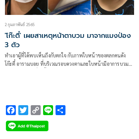
2 กุมภาพันธ์ 2565
'โก๊ะตี๋' เผยสาเหตุหน้าตาบวม มาจากแมงป่อง
3 ตัว
ทำเอาผู้ที่ได้พบเห็นถึงกับตกใจ กับภาพใบหน้าของตลกคนดัง
โก๊ะตี๋ อารามบอย ที่บริเวณรอบดวงตาและใบหน้ามีอาการบวม
เป่ง ซึ่งทางโก๊ะตี๋ได้ชี้แจงผ่านทางเฟซบุ๊กว่า
F
T
C
Li
S
ac
wi
o
n
h
e
tt
p
e
ar