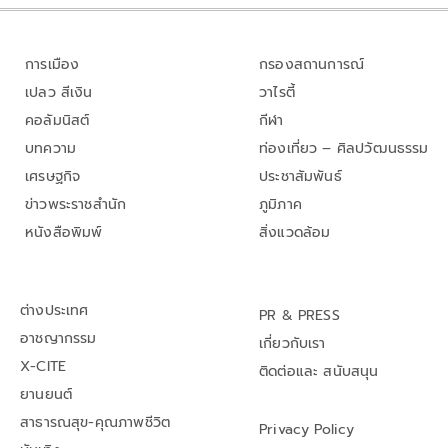
การเมือง
กรองสถานการณ์
เปลว สีเงิน
วาไรตี้
คอลัมนิสต์
กีฬา
บทความ
ท่องเที่ยว – ศิลปวัฒนธรรม
เศรษฐกิจ
ประชาสัมพันธ์
ข่าวพระราชสำนัก
ภูมิภาค
หนังสือพิมพ์
สิ่งแวดล้อม
ต่างประเทศ
PR & PRESS
อาชญากรรม
เกี่ยวกับเรา
X-CITE
ติดต่อและ สนับสนุน
ยานยนต์
สาธารณสุข-คุณภาพชีวิต
Privacy Policy