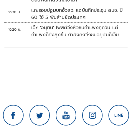
ดอลฟินกำลังใกล้เข้ามา
แกะรอยปฐมบทฮั้วสว. แฉบันทึกประชุม สนช. ปี
16:38 น.
60 ใช้ 5 พันล้านยึดประเทศ
เอ๊ะ! 'อนุทิน' โพสต์วิ่งหัวชนกำแพงทุกวัน แต่
16:20 น.
กำแพงก็ยังสูงขึ้น ถ้ายังคงวิ่งชนอยู่มันก็เจ็บ
หัวอีก