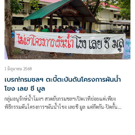
1 มิถุนายน 2568
เบรก!กรมชลฯ ตะบี้ตะบันดันโครงการผันน้ำ
โขง เลย ชี มูล
กลุ่มอนุรักษ์น้ำโมงฯ สวดยับกรมชลฯเปิดเวทีย่อยแค่เพียง
พิธีกรรมดันโครงการฯผันน้ำโขง เลยชี มูล แต่กีดกัน-ปิดกั้น
ปชช.ผู้มีส่วนได้เสียโดยตรงเข้าไปมีส่วนร่วม ท่ามกลางข้อกังขา
ผลกระทบ ละเมิดสิทธิชุมชนซ้ำรอยความล้มเหลวโขง ชี มูล