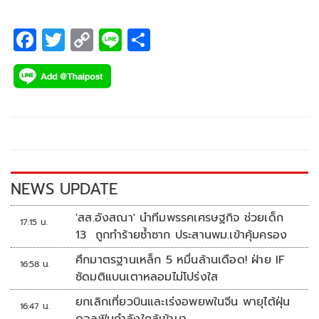
F
T
C
Li
S
ac
wi
o
n
h
e
tt
p
e
ar
b
er
y
e
o
Li
o
n
k
k
NEWS UPDATE
'สส.อังสณา' นำทีมพรรคเศรษฐกิจ ช่วยเด็ก
17:15 น.
13 ถูกทำร้ายซ้ำซาก ประสานพม.เข้าคุ้มครอง
ศึกมาตรฐานเหล็ก 5 หมื่นล้านเดือด! ฝ่าย IF
16:58 น.
ซัดมติแบนเตาหลอมไม่โปร่งใส
ยกเลิกเที่ยวบินและเร่งอพยพในจีน พายุไต้ฝุ่น
16:47 น.