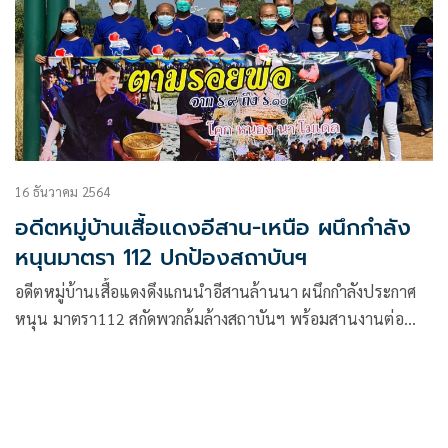
16 ธันวาคม 2564
อดีตหมู่บ้านเสื้อแดงอีสาน-เหนือ ผนึกกำลัง
หนุนมาตรา 112 ปกป้องสถาบันฯ
อดีตหมู่บ้านเสื้อแดงดึงแกนนำอีสานล้านนา ผนึกกำลังประกาศ
หนุน มาตรา112 สกัดพวกล้มล้างสถาบันฯ พร้อมสานงานต่อ
เศรษฐกิจพอเพียง ‘ตามรอยพ่อ’ ส่งเสริมเกษตรกรสู่โคกหนองนา
จาก ร.9 ถึง ร.10 สู่ผองไทยทั่วแหล่งหล้า สืบสาน รักษา ต่อยอด
สร้างสุขปวงประชา