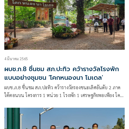
4 มีนาคม 2565
ผบช.ภ.8 ชื่นชม สภ.ปะทิว คว้ารางวัลโรงพัก
แบบอย่างชุมชน 'โคกหนองนา โมเดล'
ผบช.ภ.8 ชื่นชม สภ.ปะทิว คว้ารางวัลรองชนะเลิศอันดับ 2 ภาค
ใต้ตอนบน โครงการ 1 หน่วย 1 โรงพัก 1 เศรษฐกิจพอเพียง โคก
หนองนา โมเดล ครัวเกษตรอินทรีย์ วิถีเศรษฐกิจพอเพียง สาน
สัมพันธ์ตำรวจ ชาวบ้าน อิ่มปากอิ่มท้องทั่วหน้า เหลือนำไปขายมี
รายได้เจอจุนครอบครัว