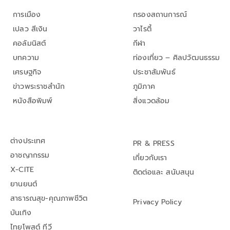
การเมือง
กรองสถานการณ์
เปลว สีเงิน
วาไรตี้
คอลัมนิสต์
กีฬา
บทความ
ท่องเที่ยว – ศิลปวัฒนธรรม
เศรษฐกิจ
ประชาสัมพันธ์
ข่าวพระราชสำนัก
ภูมิภาค
หนังสือพิมพ์
สิ่งแวดล้อม
ต่างประเทศ
PR & PRESS
อาชญากรรม
เกี่ยวกับเรา
X-CITE
ติดต่อและ สนับสนุน
ยานยนต์
สาธารณสุข-คุณภาพชีวิต
Privacy Policy
บันเทิง
ไทยโพสต์ ทีวี