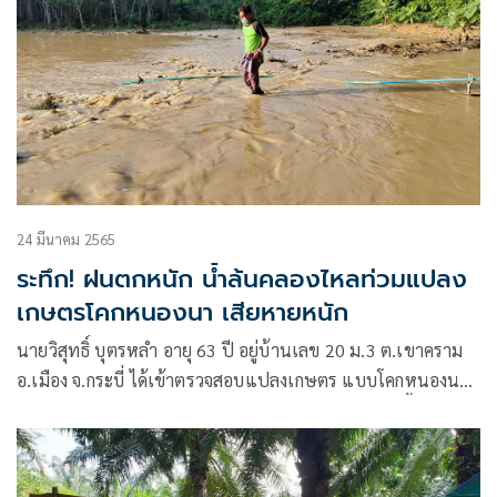
24 มีนาคม 2565
ระทึก! ฝนตกหนัก น้ำล้นคลองไหลท่วมแปลง
เกษตรโคกหนองนา เสียหายหนัก
นายวิสุทธิ์ บุตรหลำ อายุ 63 ปี อยู่บ้านเลข 20 ม.3 ต.เขาคราม
อ.เมือง จ.กระบี่ ได้เข้าตรวจสอบแปลงเกษตร แบบโคกหนองนา
หลังจากทราบว่าถูกน้ำใหลเข้าท่วม จากการตรวจสอบเบื้องต้นพบ
ว่าพันธ์ุไม้หลายชนิด ทั้งผักสวนครัว ไม้ผล ถูกน้ำหลาก ได้รับ
ความเสียหาย นอกจากนี้ก็มีคันบ่อปลา