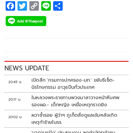
F
T
C
Li
S
ac
wi
o
n
h
e
tt
p
e
ar
b
er
y
e
o
Li
o
n
k
k
NEWS UPDATE
เปิดลึก 'กรมการปกครอง-มท.' ขยับรีเซ็ต-
20:45 น.
นิรโทษกรรม อาวุธปืนทั่วประเทศ
ในหลวงพระราชทานพวงมาลาวางหน้าหีบศพ
20:17 น.
รองผอ.- เด็กหญิง เหยื่อเหตุกราดยิง
ผวาซ้ำรอย ผู้ว่าฯ ภูเก็ตสั่งดูแลเข้มหลังเกิด
20:02 น.
เหตุทำร้ายในรร.
'มาดามแป้ง' ประสานงาน ลดค่าบัตรเข้าชม