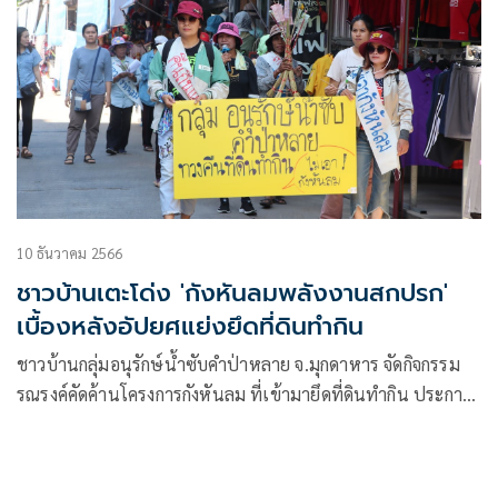
10 ธันวาคม 2566
ชาวบ้านเตะโด่ง 'กังหันลมพลังงานสกปรก'
เบื้องหลังอัปยศแย่งยึดที่ดินทำกิน
ชาวบ้านกลุ่มอนุรักษ์น้ำซับคำป่าหลาย จ.มุกดาหาร จัดกิจกรรม
รณรงค์คัดค้านโครงการกังหันลม ที่เข้ามายึดที่ดินทำกิน ประกาศ
ต่อสู้จนกว่ารัฐจะยุติโครงการ พร้อมเตรียมจัดงาน “บุญสืบชะตา
น้ำซับคำป่าหลายครั้งที่ 4 ในวันที่ 15 ธ.ค.นี้ เปิดบทเรียนพลัง
ต่อสู้ นโยบายทวงคืนผืนป่า – เหมืองแร่หินทราย