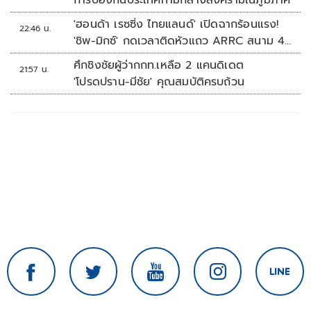
การป้องกันประเทศท่ามกลางสงครามในภูมิภาค
'ฮอนด้า เรซซิ่ง ไทยแลนด์' เปิดฉากร้อนแรง!
22:46 น.
'ชิพ-มิกซ์' กดเวลาติดหัวแถว ARRC สนาม 4
ที่มัลดาลิกา
ศึกชิงชัยผู้ว่ากกท.เหลือ 2 แคนดิเดต
21:57 น.
'โปรดปราน-มีชัย' คุณสมบัติครบถ้วน