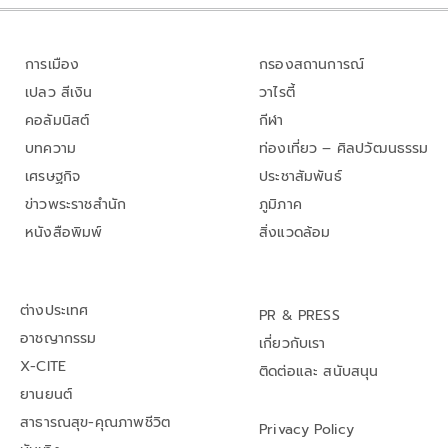
การเมือง
กรองสถานการณ์
เปลว สีเงิน
วาไรตี้
คอลัมนิสต์
กีฬา
บทความ
ท่องเที่ยว – ศิลปวัฒนธรรม
เศรษฐกิจ
ประชาสัมพันธ์
ข่าวพระราชสำนัก
ภูมิภาค
หนังสือพิมพ์
สิ่งแวดล้อม
ต่างประเทศ
PR & PRESS
อาชญากรรม
เกี่ยวกับเรา
X-CITE
ติดต่อและ สนับสนุน
ยานยนต์
สาธารณสุข-คุณภาพชีวิต
Privacy Policy