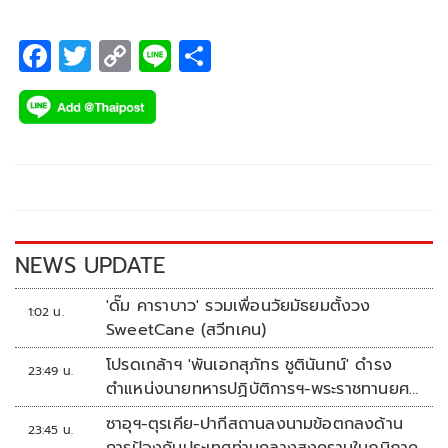
F
T
C
Li
S
ac
wi
o
n
h
e
tt
p
e
ar
b
er
y
e
o
Li
o
n
k
k
NEWS UPDATE
'ดั๊ม คาราบาว' รวมเพื่อนวัยมัธยมตั้งวง
1:02 น.
SweetCane (สวีทเคน)
โปรดเกล้าฯ 'พันเอกสุภัทร ชูตินันทน์' ดำรง
23:49 น.
ตำแหน่งนายทหารปฏิบัติการฯ-พระราชทานยศ
'พลตรี'
ซาอุฯ-ตุรเคีย-ปากีสถานลงนามข้อตกลงด้าน
23:45 น.