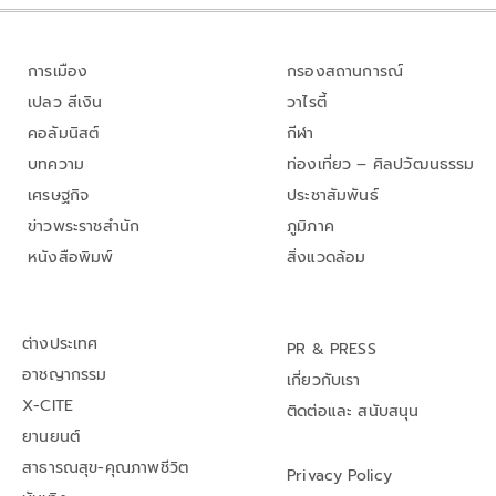
การเมือง
กรองสถานการณ์
เปลว สีเงิน
วาไรตี้
คอลัมนิสต์
กีฬา
บทความ
ท่องเที่ยว – ศิลปวัฒนธรรม
เศรษฐกิจ
ประชาสัมพันธ์
ข่าวพระราชสำนัก
ภูมิภาค
หนังสือพิมพ์
สิ่งแวดล้อม
ต่างประเทศ
PR & PRESS
อาชญากรรม
เกี่ยวกับเรา
X-CITE
ติดต่อและ สนับสนุน
ยานยนต์
สาธารณสุข-คุณภาพชีวิต
Privacy Policy