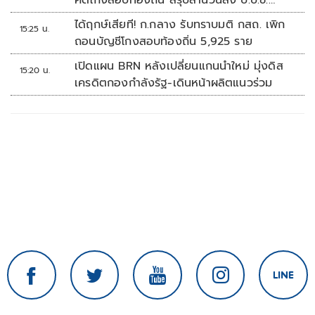
คดีโกงสอบท้องถิ่น สรุปสำนวนส่ง ป.ป.ช.
สัปดาห์หน้า
ได้ฤกษ์เสียที! ก.กลาง รับทราบมติ กสถ. เพิก
15:25 น.
ถอนบัญชีโกงสอบท้องถิ่น 5,925 ราย
เปิดแผน BRN หลังเปลี่ยนแกนนำใหม่ มุ่งดิส
15:20 น.
เครดิตกองกำลังรัฐ-เดินหน้าผลิตแนวร่วม