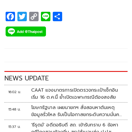
F
T
C
Li
S
ac
wi
o
n
h
e
tt
p
e
ar
b
er
y
e
o
Li
o
n
k
k
NEWS UPDATE
CAAT แจงมาตรการเปิดตรวจกระเป๋าเช็กอิน
16:02 น.
เริ่ม 16 ต.ค.นี้ ย้ำเปิดเฉพาะกรณีต้องสงสัย
โฆษกรัฐบาล เผยนายกฯ สั่งสอบหาต้นเหตุ
15:48 น.
ข้อมูลรั่วไหล รับเป็นโอกาสยกระดับความมั่นคง
ปลอดภัยข้อมูลภาครัฐทั้งระบบ
'ธีรุตม์' อดีตอธิบดี สถ. เข้ารับทราบ 6 ข้อหา
15:37 น.